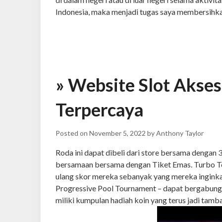
Indonesia, maka menjadi tugas saya membersihkan
» Website Slot Akses 
Terpercaya
Posted on
November 5, 2022
by
Anthony Taylor
Roda ini dapat dibeli dari store bersama dengan
bersamaan bersama dengan Tiket Emas. Turbo 
ulang skor mereka sebanyak yang mereka inginka
Progressive Pool Tournament – dapat bergabung 
miliki kumpulan hadiah koin yang terus jadi tamb