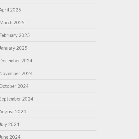
April 2025
March 2025
February 2025
January 2025
December 2024
November 2024
October 2024
September 2024
August 2024
July 2024
June 2024