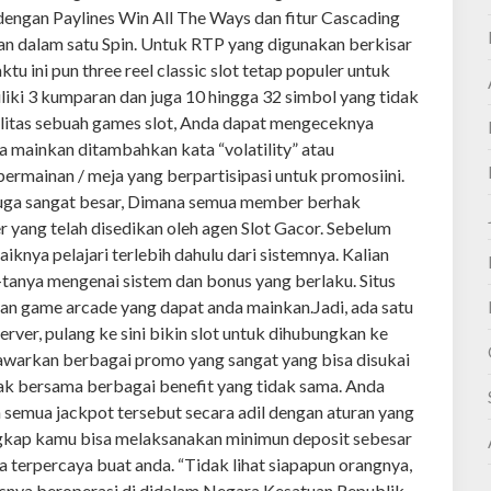
ngan Paylines Win All The Ways dan fitur Cascading
n dalam satu Spin. Untuk RTP yang digunakan berkisar
tu ini pun three reel classic slot tetap populer untuk
miliki 3 kumparan dan juga 10 hingga 32 simbol yang tidak
ilitas sebuah games slot, Anda dapat mengeceknya
mainkan ditambahkan kata “volatility” atau
ermainan / meja yang berpartisipasi untuk promosiini.
r juga sangat besar, Dimana semua member berhak
yang telah disedikan oleh agen Slot Gacor. Sebelum
iknya pelajari terlebih dahulu dari sistemnya. Kalian
tanya mengenai sistem dan bonus yang berlaku. Situs
han game arcade yang dapat anda mainkan.
Jadi, ada satu
rver, pulang ke sini bikin slot untuk dihubungkan ke
enawarkan berbagai promo yang sangat yang bisa disukai
k bersama berbagai benefit yang tidak sama. Anda
semua jackpot tersebut secara adil dengan aturan yang
ngkap kamu bisa melaksanakan minimun deposit sebesar
a terpercaya buat anda. “Tidak lihat siapapun orangnya,
itasnya beroperasi di didalam Negara Kesatuan Republik