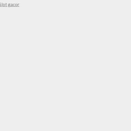
Slot gacor