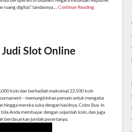
 ruang digital,” tandasnya.…
Continue Reading
Judi Slot Online
 3,000 koin dan berhadiah maksimal 22,500 koin
Tournament – memungkinkan pemain untuk mengatur
n hingga mereka suka dengan hasilnya. Coins Buy-in
bila Anda membayar dengan sejumlah koin, dan juga
ah berdasarkan jumlah pesertanya.