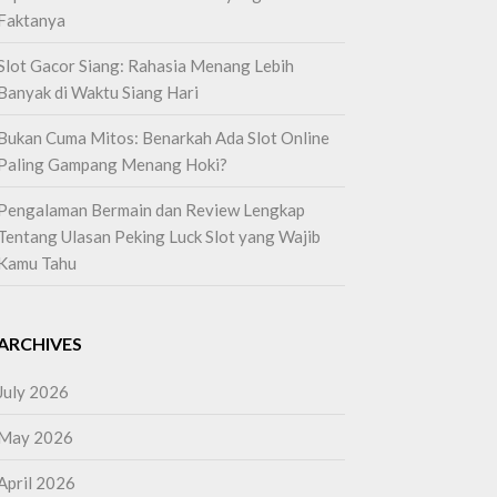
Faktanya
Slot Gacor Siang: Rahasia Menang Lebih
Banyak di Waktu Siang Hari
Bukan Cuma Mitos: Benarkah Ada Slot Online
Paling Gampang Menang Hoki?
Pengalaman Bermain dan Review Lengkap
Tentang Ulasan Peking Luck Slot yang Wajib
Kamu Tahu
ARCHIVES
July 2026
May 2026
April 2026