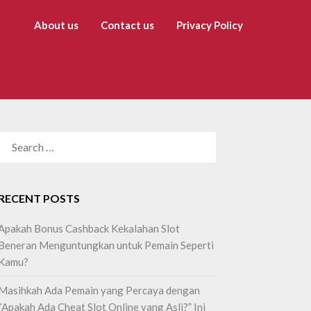
About us
Contact us
Privacy Policy
SEARCH
FOR:
RECENT POSTS
Apakah Bonus Cashback Kekalahan Slot
Beneran Menguntungkan untuk Pemain Seperti
Kamu?
Masihkah Ada Pemain yang Percaya dengan
“Apakah Ada Cheat Slot Online yang Asli?” Ini