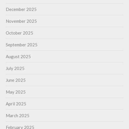
December 2025
November 2025
October 2025
September 2025
August 2025
July 2025
June 2025
May 2025
April 2025
March 2025
February 2025