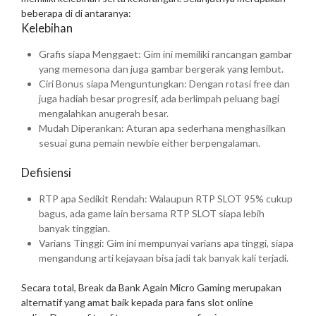
beberapa di di antaranya:
Kelebihan
Grafis siapa Menggaet: Gim ini memiliki rancangan gambar
yang memesona dan juga gambar bergerak yang lembut.
Ciri Bonus siapa Menguntungkan: Dengan rotasi free dan
juga hadiah besar progresif, ada berlimpah peluang bagi
mengalahkan anugerah besar.
Mudah Diperankan: Aturan apa sederhana menghasilkan
sesuai guna pemain newbie either berpengalaman.
Defisiensi
RTP apa Sedikit Rendah: Walaupun RTP SLOT 95% cukup
bagus, ada game lain bersama RTP SLOT siapa lebih
banyak tinggian.
Varians Tinggi: Gim ini mempunyai varians apa tinggi, siapa
mengandung arti kejayaan bisa jadi tak banyak kali terjadi.
Secara total, Break da Bank Again Micro Gaming merupakan
alternatif yang amat baik kepada para fans slot online