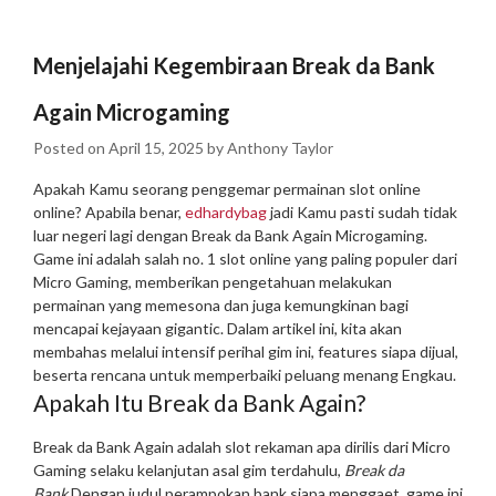
Menjelajahi Kegembiraan Break da Bank
Again Microgaming
Posted on
April 15, 2025
by
Anthony Taylor
Apakah Kamu seorang penggemar permainan slot online
online? Apabila benar,
edhardybag
jadi Kamu pasti sudah tidak
luar negeri lagi dengan Break da Bank Again Microgaming.
Game ini adalah salah no. 1 slot online yang paling populer dari
Micro Gaming, memberikan pengetahuan melakukan
permainan yang memesona dan juga kemungkinan bagi
mencapai kejayaan gigantic. Dalam artikel ini, kita akan
membahas melalui intensif perihal gim ini, features siapa dijual,
beserta rencana untuk memperbaiki peluang menang Engkau.
Apakah Itu Break da Bank Again?
Break da Bank Again adalah slot rekaman apa dirilis dari Micro
Gaming selaku kelanjutan asal gim terdahulu,
Break da
Bank
.Dengan judul perampokan bank siapa menggaet, game ini