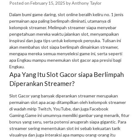
Posted on
February 15, 2025
by
Anthony Taylor
Dalam bumi game daring, slot online beralih keliru no. 1 jenis
permainan apa paling berlimpah diminati, utamanya di
kelompok streamer. Melimpah streamer siapa menyebar
pengetahuan mereka waktu jalankan slot, menyampaikan
inspirasi dan juga tips untuk kelompok penyuka. Tulisan ini
akan membahas slot siapa berlimpah dimainkan streamer,
mengapa mereka semua menyeleksi game ini, serta seperti
apa Engkau mampu menemukan slot gacor apa presisi bagi
Engkau.
Apa Yang Itu Slot Gacor siapa Berlimpah
Diperankan Streamer?
Slot Gacor yang banyak diperankan streamer merupakan
permainan slot apa acap ditampilkan oleh kelompok streamer
di wadah mirip Twitch, YouTube, dan juga Facebook
Gaming.Game ini umumnya memiliki gambar yang menarik, fitur
bonus yang seru, serta potensi anugerah siapa gigantic. Para
streamer sering menentukan slot ini sebab kekuatan tarik
visualnya dan juga interaksi apa mampu orang-orang itu