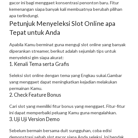
gacor ini bagi menggaet konsentrasi penonton baru. Fitur
kemenangan siapa banyak kali membuatnya berubah pilihan
apa terlindungi.
Petunjuk Menyeleksi Slot Online apa
Tepat untuk Anda
Apabila Kamu berminat guna menguji slot online yang banyak
diperankan streamer, berikut adalah sejumlah tips untuk
menyeleksi gim siapa akurat:
1. Kenali Tema serta Grafis
Seleksi slot online dengan tema yang Engkau sukai.Gambar
yang menggaet dapat meningkatkan kejadian melakukan
permainan Kamu.
2. Check Feature Bonus
Cari slot yang memiliki fitur bonus yang menggaet. Fitur-fitur
ini dapat memperbaiki peluang Kamu guna mengalahkan.
3. Uji Uji Version Demo
Sebelum bermain bersama duit sungguhan, coba edisi
demonstrasi sebab slot gacor siapa Anda seleksi. Ini hendak