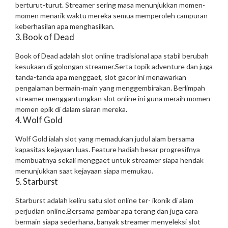
berturut-turut. Streamer sering masa menunjukkan momen-
momen menarik waktu mereka semua memperoleh campuran
keberhasilan apa menghasilkan.
3. Book of Dead
Book of Dead adalah slot online tradisional apa stabil berubah
kesukaan di golongan streamer.Serta topik adventure dan juga
tanda-tanda apa menggaet, slot gacor ini menawarkan
pengalaman bermain-main yang menggembirakan. Berlimpah
streamer menggantungkan slot online ini guna meraih momen-
momen epik di dalam siaran mereka.
4. Wolf Gold
Wolf Gold ialah slot yang memadukan judul alam bersama
kapasitas kejayaan luas. Feature hadiah besar progresifnya
membuatnya sekali menggaet untuk streamer siapa hendak
menunjukkan saat kejayaan siapa memukau.
5. Starburst
Starburst adalah keliru satu slot online ter- ikonik di alam
perjudian online.Bersama gambar apa terang dan juga cara
bermain siapa sederhana, banyak streamer menyeleksi slot