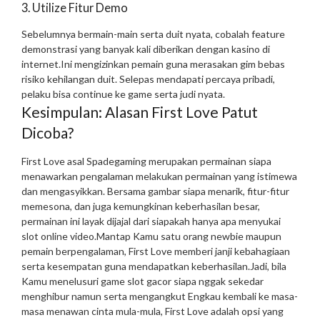
3. Utilize Fitur Demo
Sebelumnya bermain-main serta duit nyata, cobalah feature
demonstrasi yang banyak kali diberikan dengan kasino di
internet.Ini mengizinkan pemain guna merasakan gim bebas
risiko kehilangan duit. Selepas mendapati percaya pribadi,
pelaku bisa continue ke game serta judi nyata.
Kesimpulan: Alasan First Love Patut
Dicoba?
First Love asal Spadegaming merupakan permainan siapa
menawarkan pengalaman melakukan permainan yang istimewa
dan mengasyikkan. Bersama gambar siapa menarik, fitur-fitur
memesona, dan juga kemungkinan keberhasilan besar,
permainan ini layak dijajal dari siapakah hanya apa menyukai
slot online video.Mantap Kamu satu orang newbie maupun
pemain berpengalaman, First Love memberi janji kebahagiaan
serta kesempatan guna mendapatkan keberhasilan.
Jadi, bila
Kamu menelusuri game slot gacor siapa nggak sekedar
menghibur namun serta mengangkut Engkau kembali ke masa-
masa menawan cinta mula-mula, First Love adalah opsi yang