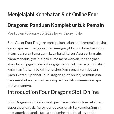
Menjelajahi Kehebatan Slot Online Four
Dragons: Panduan Komplet untuk Pemain
Posted on
February 25, 2025
by
Anthony Taylor
Slot Gacor Four Dragons merupakan salah no. 1 permainan slot
gacor apa ter- menggaet dan mengasyikkan di dunia kasino di
internet. Serta tema yang kaya bakal kultur Asia serta grafis
siapa menarik, gim ini tidak cuma menawarkan kebahagiaan
akan tetapi juga probabilitas gigantic untuk menang. Di Dalam
karangan ini, kami bakal mendiskusikan segala yang butuh
Kamu ketahui perihal Four Dragons slot online, bermula asal
cara melakukan permainan sampai fitur-fitur memesona apa
ditawarkannya.
Introduction Four Dragons Slot Online
Four Dragons slot gacor ialah permainan slot online rekaman
siapa diperluas dari provider device lunak terkemuka.Gim ini
memamerkan tanda-tanda apa terinspirasi asal legenda