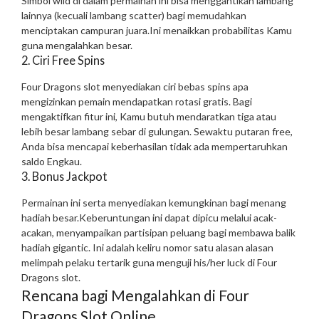
Simbol wild di dalam permainan ini bisa menggantikan lambang
lainnya (kecuali lambang scatter) bagi memudahkan
menciptakan campuran juara.Ini menaikkan probabilitas Kamu
guna mengalahkan besar.
2. Ciri Free Spins
Four Dragons slot menyediakan ciri bebas spins apa
mengizinkan pemain mendapatkan rotasi gratis. Bagi
mengaktifkan fitur ini, Kamu butuh mendaratkan tiga atau
lebih besar lambang sebar di gulungan. Sewaktu putaran free,
Anda bisa mencapai keberhasilan tidak ada mempertaruhkan
saldo Engkau.
3. Bonus Jackpot
Permainan ini serta menyediakan kemungkinan bagi menang
hadiah besar.Keberuntungan ini dapat dipicu melalui acak-
acakan, menyampaikan partisipan peluang bagi membawa balik
hadiah gigantic. Ini adalah keliru nomor satu alasan alasan
melimpah pelaku tertarik guna menguji his/her luck di Four
Dragons slot.
Rencana bagi Mengalahkan di Four
Dragons Slot Online