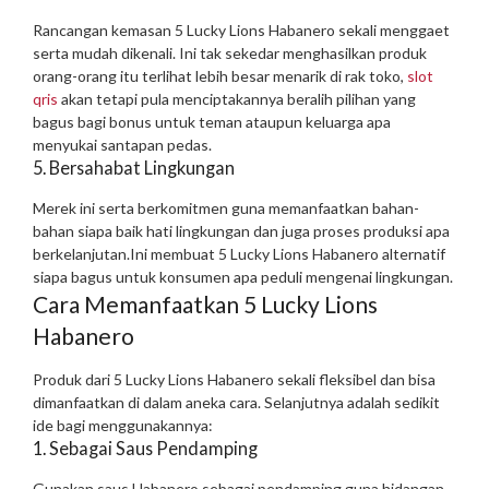
Rancangan kemasan 5 Lucky Lions Habanero sekali menggaet
serta mudah dikenali. Ini tak sekedar menghasilkan produk
orang-orang itu terlihat lebih besar menarik di rak toko,
slot
qris
akan tetapi pula menciptakannya beralih pilihan yang
bagus bagi bonus untuk teman ataupun keluarga apa
menyukai santapan pedas.
5. Bersahabat Lingkungan
Merek ini serta berkomitmen guna memanfaatkan bahan-
bahan siapa baik hati lingkungan dan juga proses produksi apa
berkelanjutan.Ini membuat 5 Lucky Lions Habanero alternatif
siapa bagus untuk konsumen apa peduli mengenai lingkungan.
Cara Memanfaatkan 5 Lucky Lions
Habanero
Produk dari 5 Lucky Lions Habanero sekali fleksibel dan bisa
dimanfaatkan di dalam aneka cara. Selanjutnya adalah sedikit
ide bagi menggunakannya:
1. Sebagai Saus Pendamping
Gunakan saus Habanero sebagai pendamping guna hidangan