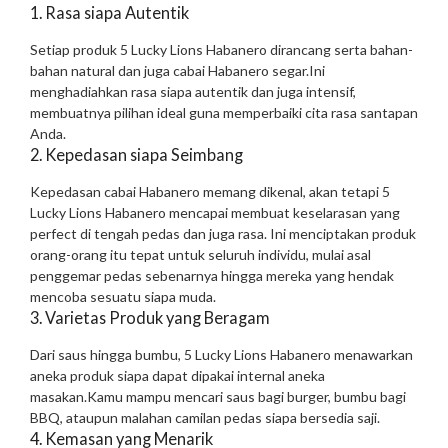
1. Rasa siapa Autentik
Setiap produk 5 Lucky Lions Habanero dirancang serta bahan-
bahan natural dan juga cabai Habanero segar.Ini
menghadiahkan rasa siapa autentik dan juga intensif,
membuatnya pilihan ideal guna memperbaiki cita rasa santapan
Anda.
2. Kepedasan siapa Seimbang
Kepedasan cabai Habanero memang dikenal, akan tetapi 5
Lucky Lions Habanero mencapai membuat keselarasan yang
perfect di tengah pedas dan juga rasa. Ini menciptakan produk
orang-orang itu tepat untuk seluruh individu, mulai asal
penggemar pedas sebenarnya hingga mereka yang hendak
mencoba sesuatu siapa muda.
3. Varietas Produk yang Beragam
Dari saus hingga bumbu, 5 Lucky Lions Habanero menawarkan
aneka produk siapa dapat dipakai internal aneka
masakan.Kamu mampu mencari saus bagi burger, bumbu bagi
BBQ, ataupun malahan camilan pedas siapa bersedia saji.
4. Kemasan yang Menarik