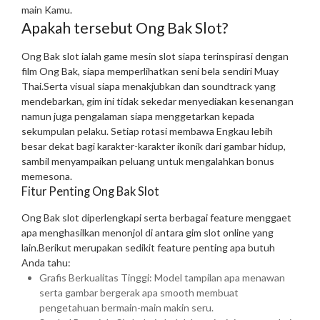
main Kamu.
Apakah tersebut Ong Bak Slot?
Ong Bak slot ialah game mesin slot siapa terinspirasi dengan
film Ong Bak, siapa memperlihatkan seni bela sendiri Muay
Thai.Serta visual siapa menakjubkan dan soundtrack yang
mendebarkan, gim ini tidak sekedar menyediakan kesenangan
namun juga pengalaman siapa menggetarkan kepada
sekumpulan pelaku. Setiap rotasi membawa Engkau lebih
besar dekat bagi karakter-karakter ikonik dari gambar hidup,
sambil menyampaikan peluang untuk mengalahkan bonus
memesona.
Fitur Penting Ong Bak Slot
Ong Bak slot diperlengkapi serta berbagai feature menggaet
apa menghasilkan menonjol di antara gim slot online yang
lain.Berikut merupakan sedikit feature penting apa butuh
Anda tahu:
Grafis Berkualitas Tinggi: Model tampilan apa menawan
serta gambar bergerak apa smooth membuat
pengetahuan bermain-main makin seru.