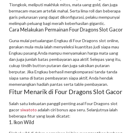
Tiongkok, meliputi makhluk mitos, mata uang gold, dan juga
bermacam-macam artefak mahal. Serta lima roll dan beberapa
garis pelunasan yang dapat dikonfigurasi, pelaku mempunyai
melimpah peluang bagi meraih keberhasilan gigantic.
Cara Melakukan Permainan Four Dragons Slot Gacor
Guna mulai petualangan Engkau di Four Dragons slot online,
gerakan mula-mula ialah menyeleksi kuantitas judi siapa mau
Engkau pasang.Anda mampu menyamakan harga mata uang
dan juga jumlah batas pembayaran apa aktif. Selepas yang itu,
cukup tindih button putaran dan juga saksikan putaran
berputar. Jika Engkau berhasil mengkomparasi tanda-tanda
siapa sama di batas pembayaran siapa aktif, Anda hendak
memenangkan hadiah pantas serta table pembayaran.
Fitur Menarik di Four Dragons Slot Gacor
Salah satu kekuatan panggil penting asal Four Dragons slot
gacor
siwatoto
adalah ciri bonus apa seru. Selanjutnya ialah
beberapa fitur yang layak dicatat:
1. Ikon Wild