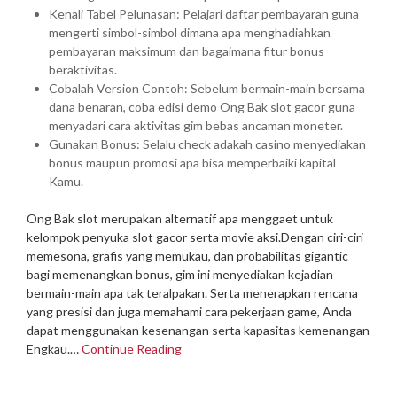
Kenali Tabel Pelunasan: Pelajari daftar pembayaran guna
mengerti simbol-simbol dimana apa menghadiahkan
pembayaran maksimum dan bagaimana fitur bonus
beraktivitas.
Cobalah Version Contoh: Sebelum bermain-main bersama
dana benaran, coba edisi demo Ong Bak slot gacor guna
menyadari cara aktivitas gim bebas ancaman moneter.
Gunakan Bonus: Selalu check adakah casino menyediakan
bonus maupun promosi apa bisa memperbaiki kapital
Kamu.
Ong Bak slot merupakan alternatif apa menggaet untuk
kelompok penyuka slot gacor serta movie aksi.Dengan ciri-ciri
memesona, grafis yang memukau, dan probabilitas gigantic
bagi memenangkan bonus, gim ini menyediakan kejadian
bermain-main apa tak teralpakan. Serta menerapkan rencana
yang presisi dan juga memahami cara pekerjaan game, Anda
dapat menggunakan kesenangan serta kapasitas kemenangan
Engkau.…
Continue Reading