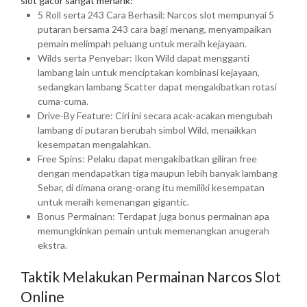
slot gacor sangat menarik:
5 Roll serta 243 Cara Berhasil: Narcos slot mempunyai 5
putaran bersama 243 cara bagi menang, menyampaikan
pemain melimpah peluang untuk meraih kejayaan.
Wilds serta Penyebar: Ikon Wild dapat mengganti
lambang lain untuk menciptakan kombinasi kejayaan,
sedangkan lambang Scatter dapat mengakibatkan rotasi
cuma-cuma.
Drive-By Feature: Ciri ini secara acak-acakan mengubah
lambang di putaran berubah simbol Wild, menaikkan
kesempatan mengalahkan.
Free Spins: Pelaku dapat mengakibatkan giliran free
dengan mendapatkan tiga maupun lebih banyak lambang
Sebar, di dimana orang-orang itu memiliki kesempatan
untuk meraih kemenangan gigantic.
Bonus Permainan: Terdapat juga bonus permainan apa
memungkinkan pemain untuk memenangkan anugerah
ekstra.
Taktik Melakukan Permainan Narcos Slot
Online