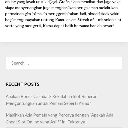
online yang layak untuk dijajal. Grafis siapa memikat dan juga vokal
siapa menyenangkan juga menghasilkan pengalaman melakukan
permainan gim ini makin menggembirakan.Jadi, hindari tidak yakin
bagi mengupayakan untung Kamu dalam Streak of Luck onlen slot
serta yang mengerti, Kamu dapat balik bersama hadiah besar!
SEARCH
FOR:
RECENT POSTS
Apakah Bonus Cashback Kekalahan Slot Beneran
Menguntungkan untuk Pemain Seperti Kamu?
Masihkah Ada Pemain yang Percaya dengan “Apakah Ada
Cheat Slot Online yang Asli?” Ini Faktanya