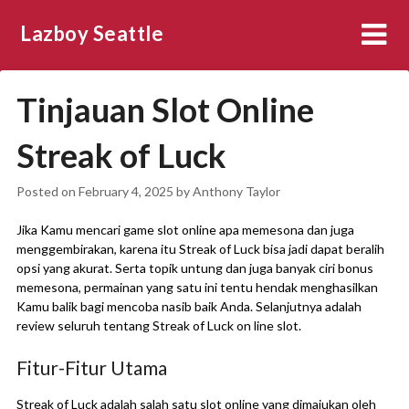
Skip
Lazboy Seattle
to
content
Tinjauan Slot Online
Streak of Luck
Posted on
February 4, 2025
by
Anthony Taylor
Jika Kamu mencari game slot online apa memesona dan juga
menggembirakan, karena itu Streak of Luck bisa jadi dapat beralih
opsi yang akurat. Serta topik untung dan juga banyak ciri bonus
memesona, permainan yang satu ini tentu hendak menghasilkan
Kamu balik bagi mencoba nasib baik Anda. Selanjutnya adalah
review seluruh tentang Streak of Luck on line slot.
Fitur-Fitur Utama
Streak of Luck adalah salah satu
slot online
yang dimajukan oleh