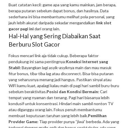
Buat catatan kecil: game apa yang kamu mainkan, jam berapa,
berapa putaran sebelum dapat bonus, dan hasilnya. Data
sederhana ini bisa membantumu melihat pola personal, yang
jauh lebih akurat daripada sekadar mengandalkan
link slot
gacor pagi ini
dari orang lain.
Hal-Hal yang Sering Diabaikan Saat
Berburu Slot Gacor
Fokus mencari link aja tidak cukup. Beberapa faktor
pendukung ini sama pentingnya:
Koneksi Internet yang
Stabil:
Bayangkan lagi asyik-asyiknya main dan mau masuk
fitur bonus, tiba-tiba lag atau disconnect. Bisa-bisa putaran
yang seharusnya menang jadi hangus. Pastikan sinyal atau
WiFi kamu kuat, apalagi kalau main di pagi hari sambil buru-buru
sebelum beraktivitas.
Posisi dan Kondisi Bermain:
Cari
tempat yang nyaman dan tenang. Pagi hari biasanya lebih
kondusif untuk konsentrasi. Hindari main sambil nonton TV
atau diganggu orang lain. Fokus penuh membantumu
membuat keputusan taruhan yang lebih baik.
Pemilihan
Provider Game:
Tiap provider punya “jiwa” berbeda. Ada yang
terkenal dengan grafis epik dan bonus spektakuler, ada yang