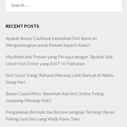
SEARCH
FOR:
RECENT POSTS
Apakah Bonus Cashback Kekalahan Slot Beneran
Menguntungkan untuk Pemain Seperti Kamu?
Masihkah Ada Pemain yang Percaya dengan “Apakah Ada
Cheat Slot Online yang Asli?” Ini Faktanya
Slot Gacor Siang: Rahasia Menang Lebih Banyak di Waktu
Siang Hari
Bukan Cuma Mitos: Benarkah Ada Slot Online Paling
Gampang Menang Hoki?
Pengalaman Bermain dan Review Lengkap Tentang Ulasan
Peking Luck Slot yang Wajib Kamu Tahu