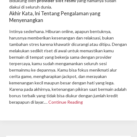
didukung oleh
provider slot resmi
yang namanya sudah
diakui di seluruh dunia.
Akhir Kata, Ini Tentang Pengalaman yang
Menyenangkan
Intinya sederhana. Hiburan online, apapun bentuknya,
harusnya memberikan kesenangan dan relaksasi, bukan
tambahan stres karena khawatir dicurangi atau ditipu. Dengan
melakukan sedikit riset di awal untuk memastikan kamu
bermain di tempat yang bekerja sama dengan provider
terpercaya, kamu sudah mengamankan seluruh sesi
bermainmu ke depannya. Kamu bisa fokus menikmati alur
cerita game, mengharapkan jackpot, dan merayakan
kemenangan kecil maupun besar dengan hati yang lega.
Karena pada akhirnya, ketenangan pikiran saat bermain adalah
bonus terbaik yang tidak bisa diukur dengan jumlah kredit
berapapun di layar.…
Continue Reading