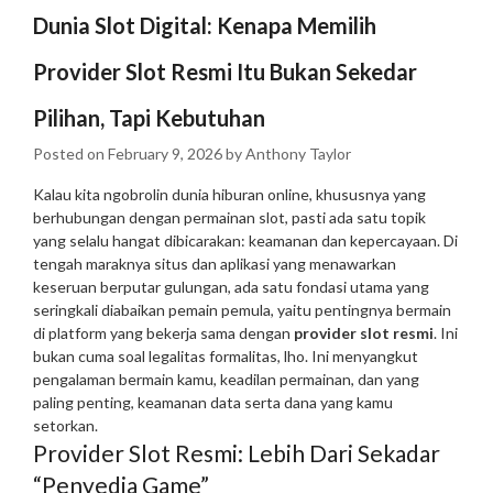
Dunia Slot Digital: Kenapa Memilih
Provider Slot Resmi Itu Bukan Sekedar
Pilihan, Tapi Kebutuhan
Posted on
February 9, 2026
by
Anthony Taylor
Kalau kita ngobrolin dunia hiburan online, khususnya yang
berhubungan dengan permainan slot, pasti ada satu topik
yang selalu hangat dibicarakan: keamanan dan kepercayaan. Di
tengah maraknya situs dan aplikasi yang menawarkan
keseruan berputar gulungan, ada satu fondasi utama yang
seringkali diabaikan pemain pemula, yaitu pentingnya bermain
di platform yang bekerja sama dengan
provider slot resmi
. Ini
bukan cuma soal legalitas formalitas, lho. Ini menyangkut
pengalaman bermain kamu, keadilan permainan, dan yang
paling penting, keamanan data serta dana yang kamu
setorkan.
Provider Slot Resmi: Lebih Dari Sekadar
“Penyedia Game”