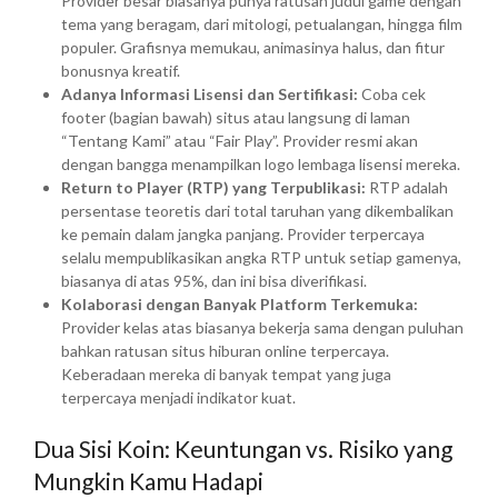
Provider besar biasanya punya ratusan judul game dengan
tema yang beragam, dari mitologi, petualangan, hingga film
populer. Grafisnya memukau, animasinya halus, dan fitur
bonusnya kreatif.
Adanya Informasi Lisensi dan Sertifikasi:
Coba cek
footer (bagian bawah) situs atau langsung di laman
“Tentang Kami” atau “Fair Play”. Provider resmi akan
dengan bangga menampilkan logo lembaga lisensi mereka.
Return to Player (RTP) yang Terpublikasi:
RTP adalah
persentase teoretis dari total taruhan yang dikembalikan
ke pemain dalam jangka panjang. Provider terpercaya
selalu mempublikasikan angka RTP untuk setiap gamenya,
biasanya di atas 95%, dan ini bisa diverifikasi.
Kolaborasi dengan Banyak Platform Terkemuka:
Provider kelas atas biasanya bekerja sama dengan puluhan
bahkan ratusan situs hiburan online terpercaya.
Keberadaan mereka di banyak tempat yang juga
terpercaya menjadi indikator kuat.
Dua Sisi Koin: Keuntungan vs. Risiko yang
Mungkin Kamu Hadapi