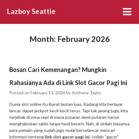
Skip
Lazboy Seattle
to
content
Month:
February 2026
Bosan Cari Kemenangan? Mungkin
Rahasianya Ada di Link Slot Gacor Pagi Ini
Posted on
February 13, 2026
by
Anthony Taylor
Dunia slot online itu ibarat lautan luas. Kadang kita berlayar
lancar, dapat jackpot kecil-kecil terus. Tapi tak jarang juga, kita
terjebak di zona sepi di mana putaran demi putaran hanya
menghabiskan saldo tanpa hasil berarti. Nah, di sinilah biasanya
para pemain yang sudah jago mulai berselancar mencari
informasi tentang
link slot gacor pagi ini
. Istilah “gacor”