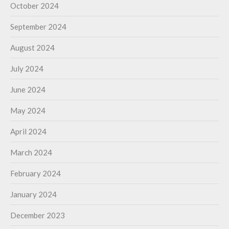
October 2024
September 2024
August 2024
July 2024
June 2024
May 2024
April 2024
March 2024
February 2024
January 2024
December 2023