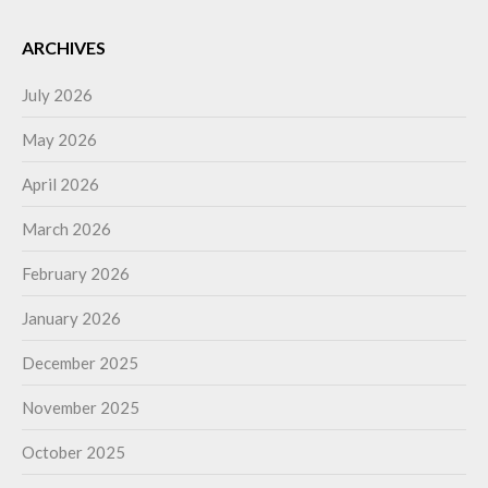
ARCHIVES
July 2026
May 2026
April 2026
March 2026
February 2026
January 2026
December 2025
November 2025
October 2025