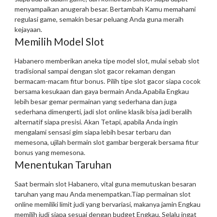
menyampaikan anugerah besar. Bertambah Kamu memahami
regulasi game, semakin besar peluang Anda guna meraih
kejayaan.
Memilih Model Slot
Habanero memberikan aneka tipe model slot, mulai sebab slot
tradisional sampai dengan slot gacor rekaman dengan
bermacam-macam fitur bonus. Pilih tipe slot gacor siapa cocok
bersama kesukaan dan gaya bermain Anda.Apabila Engkau
lebih besar gemar permainan yang sederhana dan juga
sederhana dimengerti, jadi slot online klasik bisa jadi beralih
alternatif siapa presisi. Akan Tetapi, apabila Anda ingin
mengalami sensasi gim siapa lebih besar terbaru dan
memesona, ujilah bermain slot gambar bergerak bersama fitur
bonus yang memesona.
Menentukan Taruhan
Saat bermain slot Habanero, vital guna memutuskan besaran
taruhan yang mau Anda menempatkan.Tiap permainan slot
online memiliki limit judi yang bervariasi, makanya jamin Engkau
memilih judi siapa sesuai dengan budget Engkau. Selalu ingat