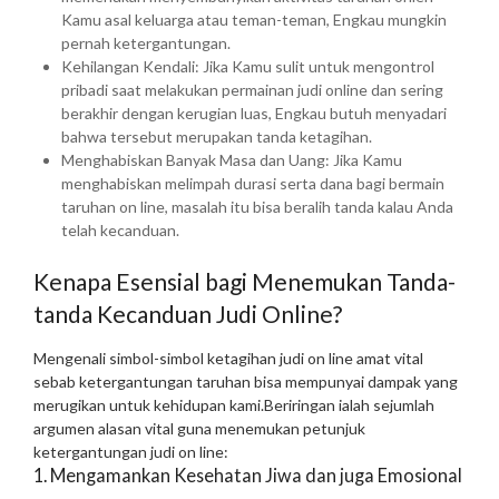
Kamu asal keluarga atau teman-teman, Engkau mungkin
pernah ketergantungan.
Kehilangan Kendali: Jika Kamu sulit untuk mengontrol
pribadi saat melakukan permainan judi online dan sering
berakhir dengan kerugian luas, Engkau butuh menyadari
bahwa tersebut merupakan tanda ketagihan.
Menghabiskan Banyak Masa dan Uang: Jika Kamu
menghabiskan melimpah durasi serta dana bagi bermain
taruhan on line, masalah itu bisa beralih tanda kalau Anda
telah kecanduan.
Kenapa Esensial bagi Menemukan Tanda-
tanda Kecanduan Judi Online?
Mengenali simbol-simbol ketagihan judi on line amat vital
sebab ketergantungan taruhan bisa mempunyai dampak yang
merugikan untuk kehidupan kami.Beriringan ialah sejumlah
argumen alasan vital guna menemukan petunjuk
ketergantungan judi on line:
1. Mengamankan Kesehatan Jiwa dan juga Emosional