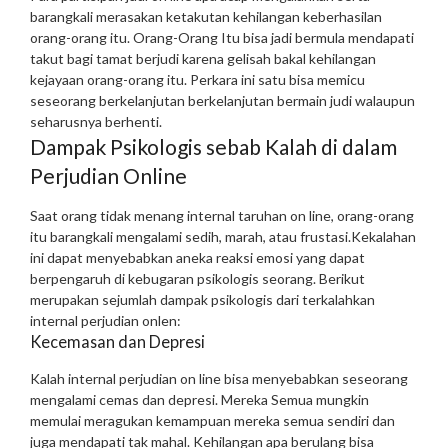
barangkali merasakan ketakutan kehilangan keberhasilan
orang-orang itu. Orang-Orang Itu bisa jadi bermula mendapati
takut bagi tamat berjudi karena gelisah bakal kehilangan
kejayaan orang-orang itu. Perkara ini satu bisa memicu
seseorang berkelanjutan berkelanjutan bermain judi walaupun
seharusnya berhenti.
Dampak Psikologis sebab Kalah di dalam
Perjudian Online
Saat orang tidak menang internal taruhan on line, orang-orang
itu barangkali mengalami sedih, marah, atau frustasi.Kekalahan
ini dapat menyebabkan aneka reaksi emosi yang dapat
berpengaruh di kebugaran psikologis seorang. Berikut
merupakan sejumlah dampak psikologis dari terkalahkan
internal perjudian onlen:
Kecemasan dan Depresi
Kalah internal perjudian on line bisa menyebabkan seseorang
mengalami cemas dan depresi. Mereka Semua mungkin
memulai meragukan kemampuan mereka semua sendiri dan
juga mendapati tak mahal. Kehilangan apa berulang bisa