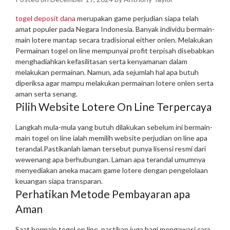
togel deposit dana
merupakan game perjudian siapa telah
amat populer pada Negara Indonesia. Banyak individu bermain-
main lotere mantap secara tradisional either onlen. Melakukan
Permainan togel on line mempunyai profit terpisah disebabkan
menghadiahkan kefasilitasan serta kenyamanan dalam
melakukan permainan. Namun, ada sejumlah hal apa butuh
diperiksa agar mampu melakukan permainan lotere onlen serta
aman serta senang.
Pilih Website Lotere On Line Terpercaya
Langkah mula-mula yang butuh dilakukan sebelum ini bermain-
main togel on line ialah memilih website perjudian on line apa
terandal.Pastikanlah laman tersebut punya lisensi resmi dari
wewenang apa berhubungan. Laman apa terandal umumnya
menyediakan aneka macam game lotere dengan pengelolaan
keuangan siapa transparan.
Perhatikan Metode Pembayaran apa
Aman
Saat bermain togel on line, pastikan juga bagi mengawasi cara