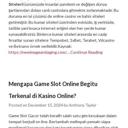
Siteleri
Günümüzde insanlar pandemi ve değişen dünya
şartlarından dolayı canlı casinolara gitmekte zorlanmaktadır. Bu
duruma en iyi çözümü de online casino ve bahis siteleri
getirmiştir. Bu kumar siteleri üzerinden evinizde, iş yerinizde,
tatilde yani kısaca internet erişimi olan her yerde kumar
oynayabilirsiniz. Binlerce kumar siteleri arasında en cazip
fırsatlar sunan sitelere Tempobet, 1xBet, Tarabet, Vdcasino
ve Betnano örnek verilebilir.
Kaynak:
https://newimageantiaging.com/
…
Continue Reading
Mengapa Game Slot Online Begitu
Terkenal di Kasino Online?
Posted on
December 15, 2024
by
Anthony Taylor
Game Slot Gacor telah beralih salah satu gim kesukaan dalam
tempat berjudi on line. Bertambah melimpah pemain siapa
menikmati keseruan dan juga keuntungan siapa diberikan oleh