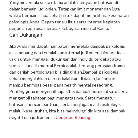
Yang mula-mula serta utama adalah menyusun batasan di
dalam bermain judi onlen. Tetapkan limit moneter dan juga
waktu bermain siapa sehat untuk dapat memelihara kesehatan
psikologis Anda. Cegah terlalu ikut serta internal kegiatan
perjudian apa bisa merusak kebugaran mental Kamu.
Cari Dukungan
Jika Anda mendapati hambatan mengelola dampak psikologis
asal menang dan terkalahkan internal judi onlen, hindari tidak
yakin untuk menggali dukungan dari individu terdekat atau
spesialis health mental.Berbicaralah tentang perasaan Kamu
dan carilah pertolongan bila diinginkan.
Dampak psikologis
sebab mengalahkan dan terkalahkan di dalam judi online
mampu berimbas besar pada health mental seseorang.
Penting guna mengenali kapasitas dampak buruk ini satu serta
mengambil tahapan bagi mengatasinya. Serta mengatur
batasan, mencari bantuan, serta menjaga health psikologis
melalui keseluruhan, kita bisa melindungi diri kita asal dampak
negatif dari judi onlen.…
Continue Reading