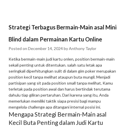
Strategi Terbagus Bermain-Main asal Mini
Blind dalam Permainan Kartu Online
Posted on
December 14, 2024
by
Anthony Taylor
Ketika bermain-main judi kartu onlen, position bermain-main
sekali penting untuk ditentukan. salah satu letak apa
seringkali diperhitungkan sulit di dalam gim poker merupakan
position kecil tanpa melihat ataupun buta mungil. Menjadi
partisipan yang sit pada position small tanpa melihat, Kamu
terletak pada position awal dan harus bertindak terutama
dahulu tiap giliran pertaruhan. Dari karena yang itu, Anda
memerlukan memiliki taktik siapa presisi bagi mampu
mengelola challenge apa ditangani internal posisi ini.
Mengapa Strategi Bermain-Main asal
Kecil Buta Penting dalam Judi Kartu