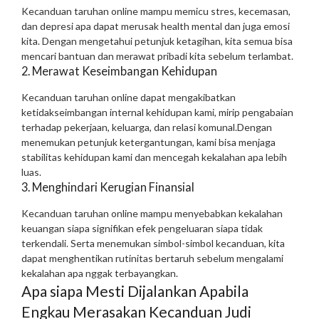
Kecanduan taruhan online mampu memicu stres, kecemasan,
dan depresi apa dapat merusak health mental dan juga emosi
kita. Dengan mengetahui petunjuk ketagihan, kita semua bisa
mencari bantuan dan merawat pribadi kita sebelum terlambat.
2. Merawat Keseimbangan Kehidupan
Kecanduan taruhan online dapat mengakibatkan
ketidakseimbangan internal kehidupan kami, mirip pengabaian
terhadap pekerjaan, keluarga, dan relasi komunal.Dengan
menemukan petunjuk ketergantungan, kami bisa menjaga
stabilitas kehidupan kami dan mencegah kekalahan apa lebih
luas.
3. Menghindari Kerugian Finansial
Kecanduan taruhan online mampu menyebabkan kekalahan
keuangan siapa signifikan efek pengeluaran siapa tidak
terkendali. Serta menemukan simbol-simbol kecanduan, kita
dapat menghentikan rutinitas bertaruh sebelum mengalami
kekalahan apa nggak terbayangkan.
Apa siapa Mesti Dijalankan Apabila
Engkau Merasakan Kecanduan Judi