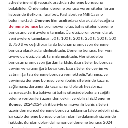
adreslerine giriş yaparak, aradıkları deneme bonusunu
bulabilirler. Önde gelen deneme bonusu veren siteler forum
listesinde Betkom, Tarafbet, Pashabet ve Milli Casino
bulunmaktadır.
Deneme Bonusu
Bedava olarak alabileceğiniz
deneme bonusu
bir promosyon olup, bahis siteleri deneme
bonusunu yeni üyelere tanımlar. Ücretsiz promosyon olarak
yeni üyelere tanımlanan 50 tl, 100 tl, 200 tl, 250 tl, 300 tl, 500
tl, 750 tl ve çeşitli oranlarda bulunan promosyon deneme
bonusu olarak adlandırılmaktadır. Deneme bonusu, her yeni
üyeye ücretsiz olarak tanımlanmaktadır. Her sitede bu
bonusun promosyon şartları farklıdır. Bazı siteler bu bonusa
çevrim ve yatırım şartı koyarken, bazı siteler de çevrim ve
yatırım şartsız deneme bonusu vermektedir.
Yatırımsız ve
çevrimsiz deneme bonusu veren bahis sitelerinde kazanç
sağlamanız durumunda kazancınızı tl olarak hesabınıza
yansıyacaktır. Bu bakiyenizi bahis sitesinde bulunan çeşitli
ödeme yöntemleri üzerinden çekim verebilirsiniz.
Deneme
Bonusu 2024
2024 yılı itibariyle en güvenilir bahis siteleri
üzerinden güncel deneme bonusu haklarınızı talep edebilirsiniz.
En cazip deneme bonusu oranlarından faydalanmak sizlerinde
hakkıdır. Bundan dolayı daima güncel deneme bonusu 2024