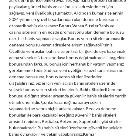
adreslerini güncellemekteyiz. Tek yapmanız gereken sitemizde
paylaşılan güncel bahis ve casino site adreslerine erişim
sağlayıp, yeni üyelik oluşturmaktır. Ardından kumar sitelerinin
2024 yılının en güzel fırsatlarından olan deneme bonusuna
otomatik sahip olacaksınız.
Bonus Veren Siteler
Bahis ve
casino sitelerinin en gözde promosyonu olan deneme bonusu
ücretsiz bahis yapmanızı sağlar. Bonus veren siteler araması ile
deneme bonusu veren adreslere erişim sağlayabilirsiniz.
Özellikle yeni açılan bahis siteleri hızlı bir şekilde üye kazanmak
adına yüksek miktarda bedava bonus dağıtmaktadır. Hoşgeldin
bonusundan farkı, bu bonus için herhangi bir yatırım yapmanız
gerekmemektedir. Sadece yeni üyeliğinize özel tanımlanan bu
deneme bonusuna, bonus veren siteler üzerinden
ulaşabilirsiniz. Sizler için yeni açılan bahis siteleri üzerinde
yüksek bonus veren siteleri inceledik.
Bahis Siteleri
Deneme
bonusu aldığınız siteler arasında güvenilir bahis sitelerini tercih
etmek önemlidir. Çünkü kazandığınız parayı çekim
yapamadıktan sonra hiçbir anlamı kalmaz. Bedava deneme
bonusları ile para kazanabileceğiniz güvenilir bahis siteleri
arasında Jojobet, Betbaba, Betwoon, Superbahis gibi siteler
bulunmaktadır. Bu bahis siteleri üzerinden güvenli bir şekilde
bahis oynayabilir ve çekim yapabilirsiniz.
Kumar