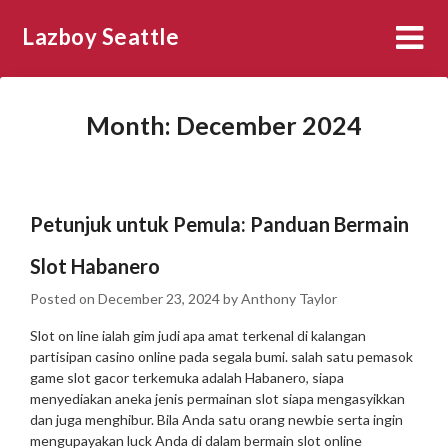
Skip
Lazboy Seattle
to
content
Month:
December 2024
Petunjuk untuk Pemula: Panduan Bermain
Slot Habanero
Posted on
December 23, 2024
by
Anthony Taylor
Slot on line ialah gim judi apa amat terkenal di kalangan
partisipan casino online pada segala bumi. salah satu pemasok
game slot gacor terkemuka adalah Habanero, siapa
menyediakan aneka jenis permainan slot siapa mengasyikkan
dan juga menghibur. Bila Anda satu orang newbie serta ingin
mengupayakan luck Anda di dalam bermain slot online