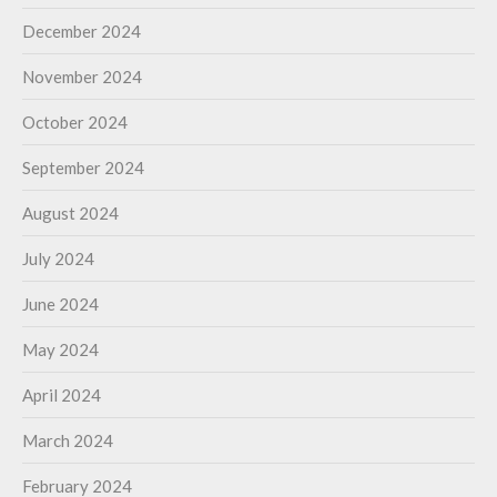
December 2024
November 2024
October 2024
September 2024
August 2024
July 2024
June 2024
May 2024
April 2024
March 2024
February 2024