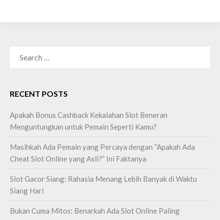
SEARCH
FOR:
RECENT POSTS
Apakah Bonus Cashback Kekalahan Slot Beneran
Menguntungkan untuk Pemain Seperti Kamu?
Masihkah Ada Pemain yang Percaya dengan “Apakah Ada
Cheat Slot Online yang Asli?” Ini Faktanya
Slot Gacor Siang: Rahasia Menang Lebih Banyak di Waktu
Siang Hari
Bukan Cuma Mitos: Benarkah Ada Slot Online Paling