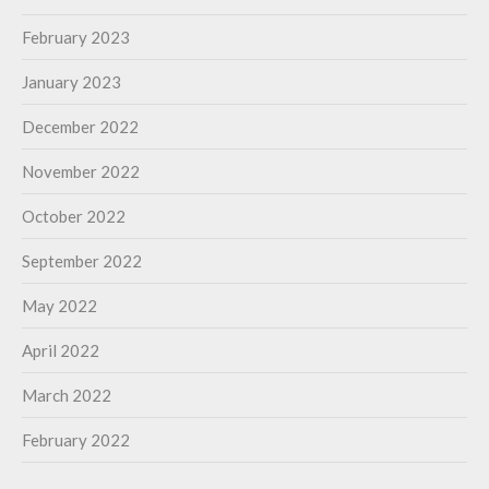
February 2023
January 2023
December 2022
November 2022
October 2022
September 2022
May 2022
April 2022
March 2022
February 2022