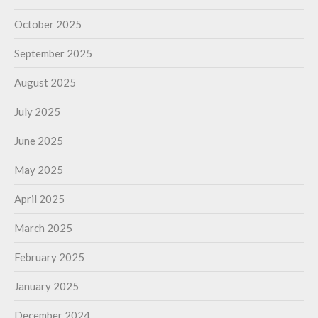
October 2025
September 2025
August 2025
July 2025
June 2025
May 2025
April 2025
March 2025
February 2025
January 2025
December 2024