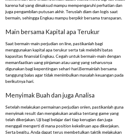
karena hal yang dimaksud mampu mempengaruhi perhatian dan
juga pengambilan putusan akhir. Teruslah diam dan logis saat
bermain, sehingga Engkau mampu berpikir bersama transparan.
Main bersama Kapital apa Terukur
Saat bermain-main perjudian on line, pastikanlah bagi
menggunakan kapital apa terukur serta tak melebihi batas
kapasitas finansial Engkau. Cegah untuk bermain-main dengan
memanfaatkan uang pinjaman atau uang yang seharusnya
digunakan bagi kepentingan sehari-hari.Bermainlah bersama
tanggung balas agar tidak menimbulkan masalah keuangan pada
berikutnya hari.
Menyimak Buah dan juga Analisa
Setelah melakukan permainan perjudian onlen, pastikanlah guna
menyimak result dan mengakukan analisa tentang game yang
telah dikerjakan. Uji bagi belajar dari tiap kerugian dan juga
menggali mengerti di mana position kekeliruan apa dikerjakan.
Serta begitu, Anda dapat terus membetulkan taktik melakukan