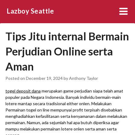
Skip
Lazboy Seattle
to
content
Tips Jitu internal Bermain
Perjudian Online serta
Aman
Posted on
December 19, 2024
by
Anthony Taylor
togel deposit dana
merupakan game perjudian siapa telah amat
populer pada Negara Indonesia. Banyak individu bermain-main
lotere mantap secara tradisional either onlen. Melakukan
Permainan togel on line mempunyai profit terpisah disebabkan
menghadiahkan kefasilitasan serta kenyamanan dalam melakukan
permainan. Namun, ada sejumlah hal apa butuh diperiksa agar
mampu melakukan permainan lotere onlen serta aman serta