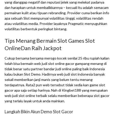
yang dianggap negatif dan reputasi jelek yang melekat padanya
dan harapkan untuk membalikkannya – kecuali itu adalah semacam
permainan kulit atau tipuan rebranding. Provider cuma berikan info
apa sebuah Slot mempunyai volatilitas tinggi, volatilitas rendah
atau volatilitas media. Provider layaknya Pragmatic menyuguhkan
volatilitas berbentuk peringkat bintang.
Tips Menang Bermain Slot Games Slot
OnlineDan Raih Jackpot
Cukup bersama bersama merogo kocek senilai 25 ribu rupiah kalian
telah bisa bermain web judi slot online gacor gampang menang di
tidak benar satu partner bandar judi online paling baik indonesia
kalau bukan Slot Demo. Hadirnya web judi slot indonesia banyak
sekali memberikan janji manis yang belum tentu menang
terdapatnya. Rata2 pun web tersebut tidak sedia kan game slot
gacor apa saja setiap harinya. Nah di Kingbet188 yang merupakan
web judi slot online terbaik selalu memberikan beberapa slot gacor
yang terlalu layak untuk anda mainkan.
Langkah Bikin Akun Demo Slot Gacor