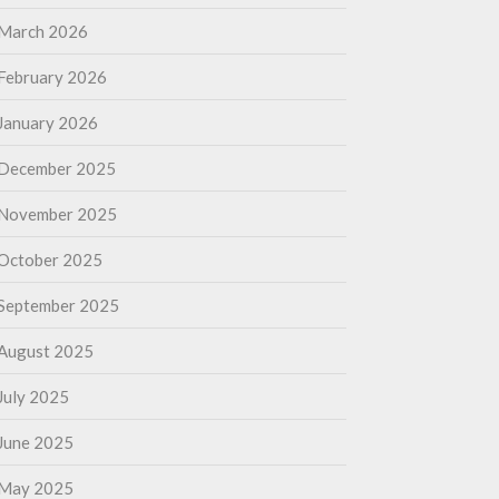
March 2026
February 2026
January 2026
December 2025
November 2025
October 2025
September 2025
August 2025
July 2025
June 2025
May 2025