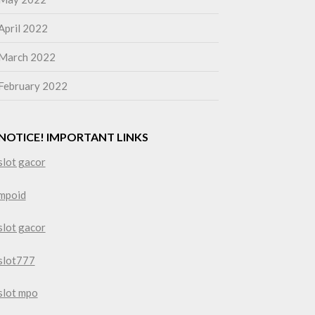
April 2022
March 2022
February 2022
NOTICE! IMPORTANT LINKS
slot gacor
mpoid
slot gacor
slot777
slot mpo