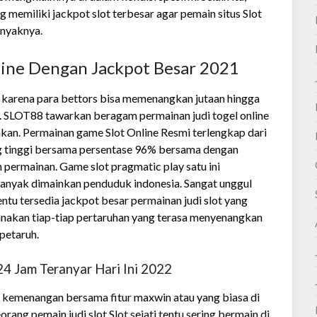
g memiliki jackpot slot terbesar agar pemain situs Slot
nyaknya.
line Dengan Jackpot Besar 2021
ma karena para bettors bisa memenangkan jutaan hingga
. SLOT88 tawarkan beragam permainan judi togel online
an. Permainan game Slot Online Resmi terlengkap dari
g tinggi bersama persentase 96% bersama dengan
ermainan. Game slot pragmatic play satu ini
anyak dimainkan penduduk indonesia. Sangat unggul
ntu tersedia jackpot besar permainan judi slot yang
nakan tiap-tiap pertaruhan yang terasa menyenangkan
 petaruh.
4 Jam Teranyar Hari Ini 2022
 kemenangan bersama fitur maxwin atau yang biasa di
rang pemain judi slot Slot sejati tentu sering bermain di