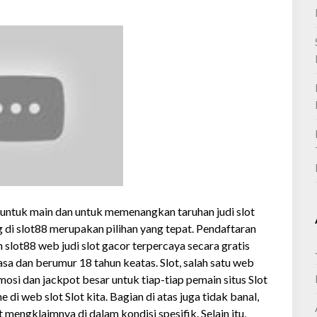
 untuk main dan untuk memenangkan taruhan judi slot
 di slot88 merupakan pilihan yang tepat. Pendaftaran
n slot88 web judi slot gacor terpercaya secara gratis
sa dan berumur 18 tahun keatas. Slot, salah satu web
omosi dan jackpot besar untuk tiap-tiap pemain situs Slot
 di web slot Slot kita. Bagian di atas juga tidak banal,
 mengklaimnya di dalam kondisi spesifik. Selain itu,