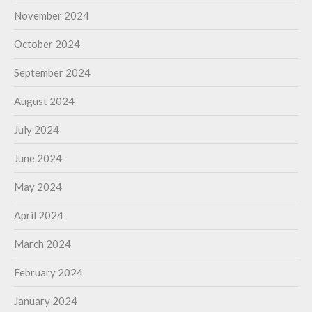
November 2024
October 2024
September 2024
August 2024
July 2024
June 2024
May 2024
April 2024
March 2024
February 2024
January 2024