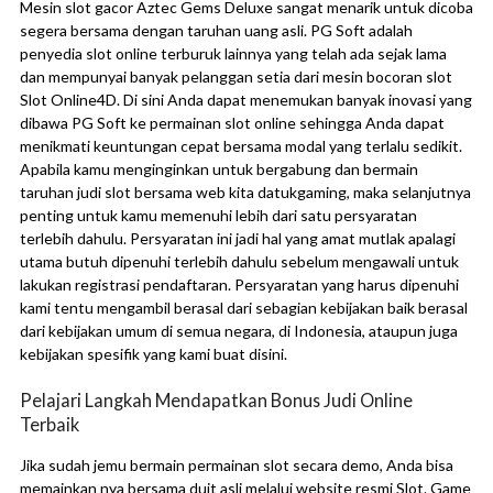
Mesin slot gacor Aztec Gems Deluxe sangat menarik untuk dicoba
segera bersama dengan taruhan uang asli. PG Soft adalah
penyedia slot online terburuk lainnya yang telah ada sejak lama
dan mempunyai banyak pelanggan setia dari mesin bocoran slot
Slot Online4D. Di sini Anda dapat menemukan banyak inovasi yang
dibawa PG Soft ke permainan slot online sehingga Anda dapat
menikmati keuntungan cepat bersama modal yang terlalu sedikit.
Apabila kamu menginginkan untuk bergabung dan bermain
taruhan judi slot bersama web kita datukgaming, maka selanjutnya
penting untuk kamu memenuhi lebih dari satu persyaratan
terlebih dahulu. Persyaratan ini jadi hal yang amat mutlak apalagi
utama butuh dipenuhi terlebih dahulu sebelum mengawali untuk
lakukan registrasi pendaftaran. Persyaratan yang harus dipenuhi
kami tentu mengambil berasal dari sebagian kebijakan baik berasal
dari kebijakan umum di semua negara, di Indonesia, ataupun juga
kebijakan spesifik yang kami buat disini.
Pelajari Langkah Mendapatkan Bonus Judi Online
Terbaik
Jika sudah jemu bermain permainan slot secara demo, Anda bisa
memainkan nya bersama duit asli melalui website resmi Slot. Game