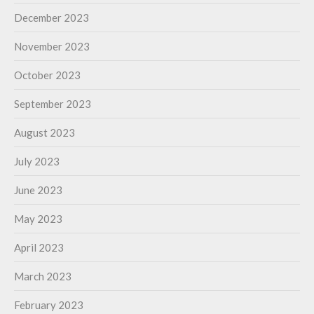
December 2023
November 2023
October 2023
September 2023
August 2023
July 2023
June 2023
May 2023
April 2023
March 2023
February 2023