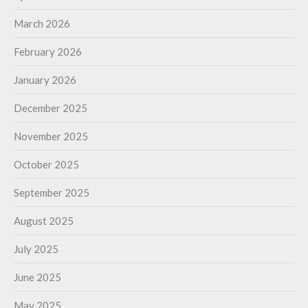
March 2026
February 2026
January 2026
December 2025
November 2025
October 2025
September 2025
August 2025
July 2025
June 2025
May 2025