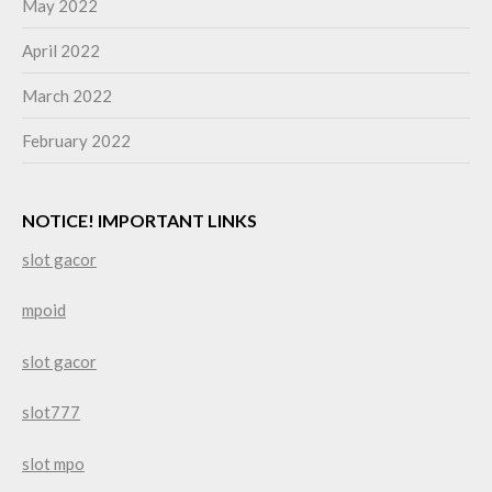
May 2022
April 2022
March 2022
February 2022
NOTICE! IMPORTANT LINKS
slot gacor
mpoid
slot gacor
slot777
slot mpo