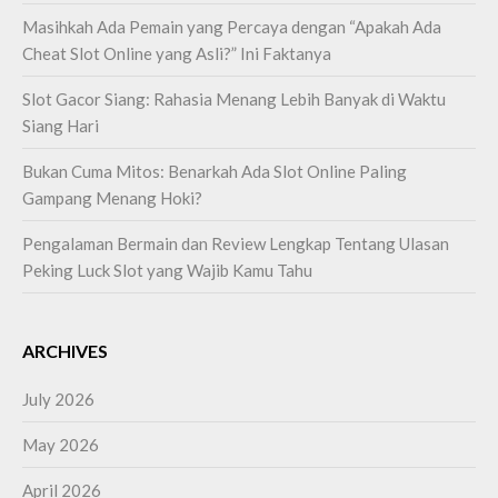
Masihkah Ada Pemain yang Percaya dengan “Apakah Ada
Cheat Slot Online yang Asli?” Ini Faktanya
Slot Gacor Siang: Rahasia Menang Lebih Banyak di Waktu
Siang Hari
Bukan Cuma Mitos: Benarkah Ada Slot Online Paling
Gampang Menang Hoki?
Pengalaman Bermain dan Review Lengkap Tentang Ulasan
Peking Luck Slot yang Wajib Kamu Tahu
ARCHIVES
July 2026
May 2026
April 2026