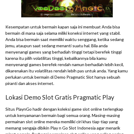
Kesempatan untuk bermain kapan saja ini membuat Anda bisa
bermain di mana saja selama miliki koneksi internet yang stabil.
Anda bisa bermain saat memiliki waktu senggang, ketika sedang
jemu, ataupun saat sedang menanti suatu hal. Bila anda
menyenangi games yang berhadiah tinggi tetapi berefek tinggi
karena itu pilih volatilitas tinggi, kebalikannya bila kamu
menyenangi games berefek rendah namun berhadiah lebih kecil,
dikarenakan itu volatilitas rendah lebih pas untuk anda. Yang kamu
perlukan untuk bermain di Demo Pragmatic Slot hanya sebuah
piranti dan akses internet.
Lokasi Demo Slot Gratis Pragmatic Play
Situs PlaynGo hadir dengan koleksi game slot online terlengkap
untuk kenyamanan bermain bagi semua orang. Masing-masing
permainan slot online mereka memiliki ciri khas tiap-tiap yang
memang sengaja dibikin Play n Go Slot Indonesia agar menarik