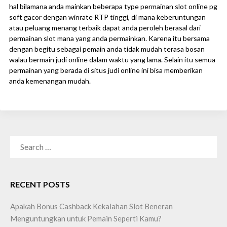
hal bilamana anda mainkan beberapa type permainan slot online pg
soft gacor dengan winrate RTP tinggi, di mana keberuntungan
atau peluang menang terbaik dapat anda peroleh berasal dari
permainan slot mana yang anda permainkan. Karena itu bersama
dengan begitu sebagai pemain anda tidak mudah terasa bosan
walau bermain judi online dalam waktu yang lama. Selain itu semua
permainan yang berada di situs judi online ini bisa memberikan
anda kemenangan mudah.
SEARCH
FOR:
RECENT POSTS
Apakah Bonus Cashback Kekalahan Slot Beneran
Menguntungkan untuk Pemain Seperti Kamu?