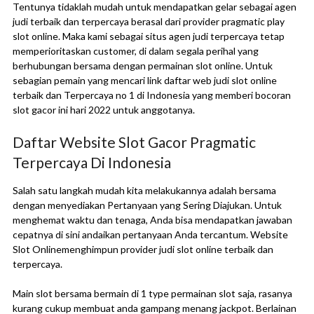
Tentunya tidaklah mudah untuk mendapatkan gelar sebagai agen
judi terbaik dan terpercaya berasal dari provider pragmatic play
slot online. Maka kami sebagai situs agen judi terpercaya tetap
memperioritaskan customer, di dalam segala perihal yang
berhubungan bersama dengan permainan slot online. Untuk
sebagian pemain yang mencari link daftar web judi slot online
terbaik dan Terpercaya no 1 di Indonesia yang memberi bocoran
slot gacor ini hari 2022 untuk anggotanya.
Daftar Website Slot Gacor Pragmatic
Terpercaya Di Indonesia
Salah satu langkah mudah kita melakukannya adalah bersama
dengan menyediakan Pertanyaan yang Sering Diajukan. Untuk
menghemat waktu dan tenaga, Anda bisa mendapatkan jawaban
cepatnya di sini andaikan pertanyaan Anda tercantum. Website
Slot Onlinemenghimpun provider judi slot online terbaik dan
terpercaya.
Main slot bersama bermain di 1 type permainan slot saja, rasanya
kurang cukup membuat anda gampang menang jackpot. Berlainan