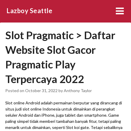
Skip
Lazboy Seattle
to
content
Slot Pragmatic > Daftar
Website Slot Gacor
Pragmatic Play
Terpercaya 2022
Posted on
October 31, 2022
by
Anthony Taylor
Slot online Android adalah permainan berputar yang dirancang di
situs judi slot online Indonesia untuk dimainkan di perangkat
seluler Android dan iPhone, juga tablet dan smartphone. Game
paling simpel tidak memberi tambahan banyak fitur, tetapi paling
menarik untuk dimainkan, seperti Slot koi gate. Tetapi sebaliknya