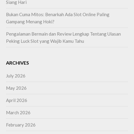
Siang Hari
Bukan Cuma Mitos: Benarkah Ada Slot Online Paling
Gampang Menang Hoki?
Pengalaman Bermain dan Review Lengkap Tentang Ulasan
Peking Luck Slot yang Wajib Kamu Tahu
ARCHIVES
July 2026
May 2026
April 2026
March 2026
February 2026