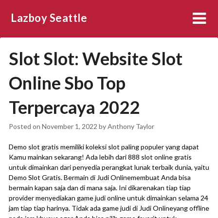
Skip
Lazboy Seattle
to
content
Slot Slot: Website Slot
Online Sbo Top
Terpercaya 2022
Posted on
November 1, 2022
by
Anthony Taylor
Demo slot gratis memiliki koleksi slot paling populer yang dapat
Kamu mainkan sekarang! Ada lebih dari 888 slot online gratis
untuk dimainkan dari penyedia perangkat lunak terbaik dunia, yaitu
Demo Slot Gratis. Bermain di Judi Onlinemembuat Anda bisa
bermain kapan saja dan di mana saja. Ini dikarenakan tiap tiap
provider menyediakan game judi online untuk dimainkan selama 24
jam tiap tiap harinya. Tidak ada game judi di Judi Onlineyang offline