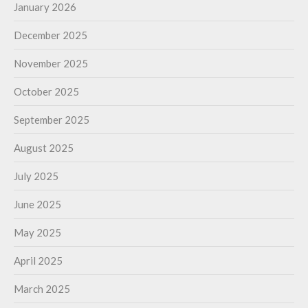
January 2026
December 2025
November 2025
October 2025
September 2025
August 2025
July 2025
June 2025
May 2025
April 2025
March 2025