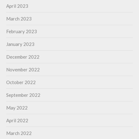
April 2023
March 2023
February 2023
January 2023
December 2022
November 2022
October 2022
September 2022
May 2022
April 2022
March 2022