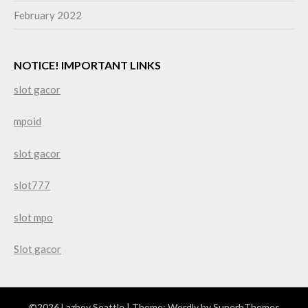
February 2022
NOTICE! IMPORTANT LINKS
slot gacor
mpoid
slot gacor
slot777
slot mpo
Slot gacor
©2026 Lazboy Seattle
| Theme:
Wordly
by SuperbThemes