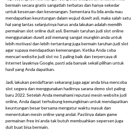
bermain secara gratis sangatlah terbatas dan hanya sekedar
untuk keseruan dan kesenangan. Sementara itu bila anda mau
mendapatkan keuntungan dalam wujud duwit asli, maka salah satu
hal yang lantas selanjutnya harus anda lakukan adalah memilih
permainan slot online duit asli. Bermain taruhan judi slot online
menggunakan duwit asli memang sangat mungkin anda untuk
lebih motivasi dan lebih tertantang juga bermain taruhan judi slot
agar supaya mendapatkan kemenangan. Ketika Anda coba
mencari website judi slot no 1 paling baik dan terpercaya di
internet layaknya Google, pasti ada banyak sekali pilihan untuk
hasil yang Anda dapatkan.
Jadi, lakukan pendaftaran sekarang juga agar anda bisa mencoba
slot segera dan menggunakan hadirnya sarana demo slot paling
baru 2022. Setelah Anda memahami reputasi mesin website judi
online, Anda dapat terhubung kemungkinan untuk mendapatkan
keuntungan besar bersama mengatur waktu masuk dan
menentukan mesin online yang andal. Pastinya dalam game
permainan free ini anda tak butuh membuahkan sepersen juga
duit buat bisa bermain.