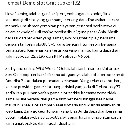
Tempat Demo Slot Gratis Joker132
Flow Gaming ialah organisasi pengembangan teknologi link
susunan judi slot yang gampang menang dan diposisikan secara
menarik untuk menyerahkan pelayanan generasi berikutnya di
dalam teknologi judi casino terdistribusi guna pasar Asia. Masih
berasal dari provider yang sama yakni pragmatic play, bersama
dengan tampilan slot88 3×3 yang berikan fitur respin bersama
tema aztec. Kemenangan tertinggi yang mampu kamu dapatkan
yakni sebesar 22,519x dan RTP sebesar 96,5%.
Slot game online Wild West™ Gold ialah tambahan terkini untuk
Seri Gold populer kami di mana adegannya ialah kota perbatasan di
Amerika Barat dalam pencarian kekayaan. Yang telah disebutkan,
semua provider game slot uang orisinil yang ada di Deluxeplay77
sedia kan puluhan varian game slot terkini bersama tema tidak
sama. Mulai berasal dari game slot bet kecil hingga bet besar
maupun 3 reel slot sampai 5 reel slot ada untuk Anda mainkan di
web kami. Banyak keuntungan yang bisa Anda dapatkan bersama
cepat melalui website Lawu88slot senantiasa memberikan saran
yang amat praktis dan mudah dipahami.