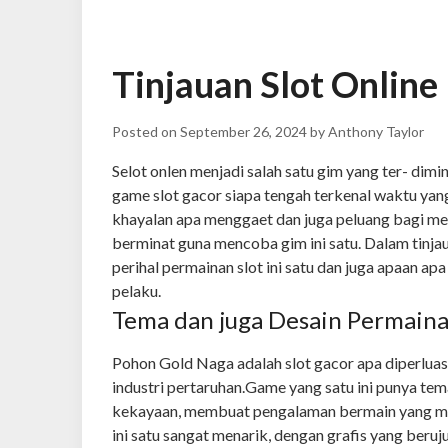
Tinjauan Slot Onlin
Posted on
September 26, 2024
by
Anthony Taylor
Selot onlen menjadi salah satu gim yang ter- dimi
game slot gacor siapa tengah terkenal waktu yan
khayalan apa menggaet dan juga peluang bagi m
berminat guna mencoba gim ini satu. Dalam tinjaua
perihal permainan slot ini satu dan juga apaan 
pelaku.
Tema dan juga Desain Permain
Pohon Gold Naga adalah slot gacor apa diperluas
industri pertaruhan.Game yang satu ini punya te
kekayaan, membuat pengalaman bermain yang me
ini satu sangat menarik, dengan grafis yang beruj