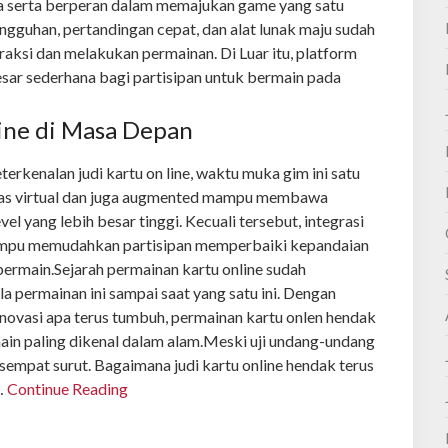
uga serta berperan dalam memajukan game yang satu
ngguhan, pertandingan cepat, dan alat lunak maju sudah
aksi dan melakukan permainan. Di Luar itu, platform
esar sederhana bagi partisipan untuk bermain pada
ine di Masa Depan
rkenalan judi kartu on line, waktu muka gim ini satu
litas virtual dan juga augmented mampu membawa
el yang lebih besar tinggi. Kecuali tersebut, integrasi
 mampu memudahkan partisipan memperbaiki kepandaian
bermain.
Sejarah permainan kartu online sudah
a permainan ini sampai saat yang satu ini. Dengan
novasi apa terus tumbuh, permainan kartu onlen hendak
main paling dikenal dalam alam.Meski uji undang-undang
n sempat surut. Bagaimana judi kartu online hendak terus
…
Continue Reading