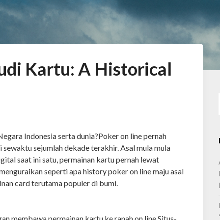
udi Kartu: A Historical
 Negara Indonesia serta dunia?
Poker on line pernah
sewaktu sejumlah dekade terakhir. Asal mula mula
ital saat ini satu, permainan kartu pernah lewat
 menguraikan seperti apa history poker on line maju asal
nan card terutama populer di bumi.
gan membawa permainan kartu ke ranah on line.Situs-