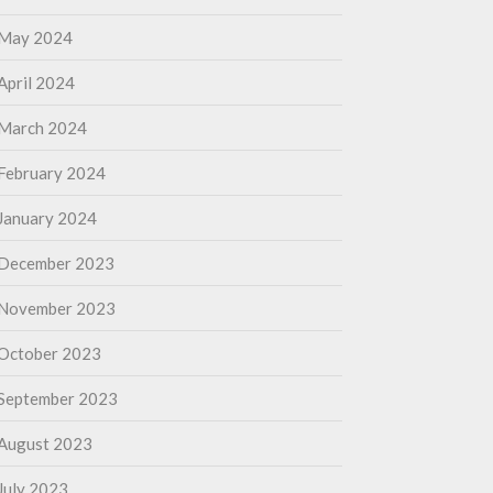
May 2024
April 2024
March 2024
February 2024
January 2024
December 2023
November 2023
October 2023
September 2023
August 2023
July 2023