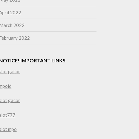
April 2022
March 2022
February 2022
NOTICE! IMPORTANT LINKS
slot gacor
mpoid
slot gacor
slot777
slot mpo