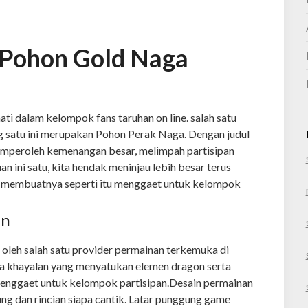
e Pohon Gold Naga
nati dalam kelompok fans taruhan on line. salah satu
g satu ini merupakan Pohon Perak Naga. Dengan judul
emperoleh kemenangan besar, melimpah partisipan
n ini satu, kita hendak meninjau lebih besar terus
apa membuatnya seperti itu menggaet untuk kelompok
an
 oleh salah satu provider permainan terkemuka di
ma khayalan yang menyatukan elemen dragon serta
nggaet untuk kelompok partisipan.
Desain permainan
ung dan rincian siapa cantik. Latar punggung game