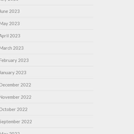
June 2023
May 2023
April 2023
March 2023
February 2023
January 2023
December 2022
November 2022
October 2022
September 2022
May 2022