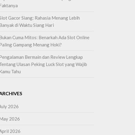
Faktanya
Slot Gacor Siang: Rahasia Menang Lebih
Banyak di Waktu Siang Hari
Bukan Cuma Mitos: Benarkah Ada Slot Online
Paling Gampang Menang Hoki?
Pengalaman Bermain dan Review Lengkap
Tentang Ulasan Peking Luck Slot yang Wajib
Kamu Tahu
ARCHIVES
July 2026
May 2026
April 2026