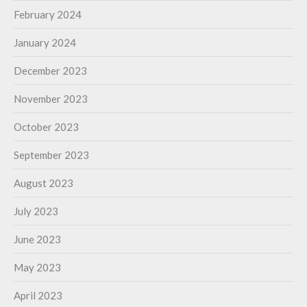
February 2024
January 2024
December 2023
November 2023
October 2023
September 2023
August 2023
July 2023
June 2023
May 2023
April 2023