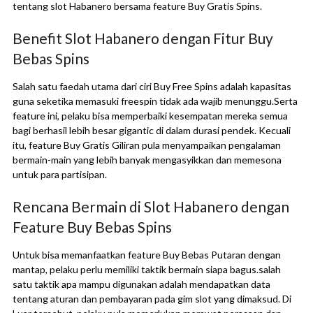
tentang slot Habanero bersama feature Buy Gratis Spins.
Benefit Slot Habanero dengan Fitur Buy
Bebas Spins
Salah satu faedah utama dari ciri Buy Free Spins adalah kapasitas
guna seketika memasuki freespin tidak ada wajib menunggu.Serta
feature ini, pelaku bisa memperbaiki kesempatan mereka semua
bagi berhasil lebih besar gigantic di dalam durasi pendek. Kecuali
itu, feature Buy Gratis Giliran pula menyampaikan pengalaman
bermain-main yang lebih banyak mengasyikkan dan memesona
untuk para partisipan.
Rencana Bermain di Slot Habanero dengan
Feature Buy Bebas Spins
Untuk bisa memanfaatkan feature Buy Bebas Putaran dengan
mantap, pelaku perlu memiliki taktik bermain siapa bagus.salah
satu taktik apa mampu digunakan adalah mendapatkan data
tentang aturan dan pembayaran pada gim slot yang dimaksud. Di