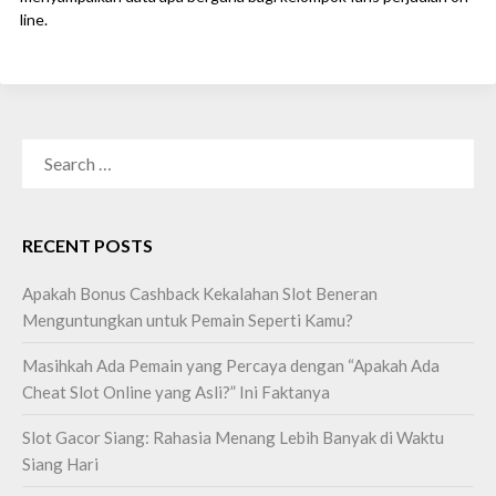
line.
SEARCH
FOR:
RECENT POSTS
Apakah Bonus Cashback Kekalahan Slot Beneran
Menguntungkan untuk Pemain Seperti Kamu?
Masihkah Ada Pemain yang Percaya dengan “Apakah Ada
Cheat Slot Online yang Asli?” Ini Faktanya
Slot Gacor Siang: Rahasia Menang Lebih Banyak di Waktu
Siang Hari