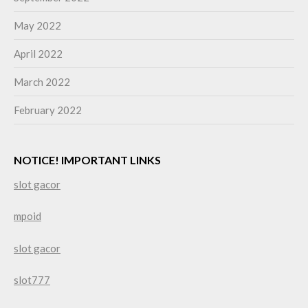
May 2022
April 2022
March 2022
February 2022
NOTICE! IMPORTANT LINKS
slot gacor
mpoid
slot gacor
slot777