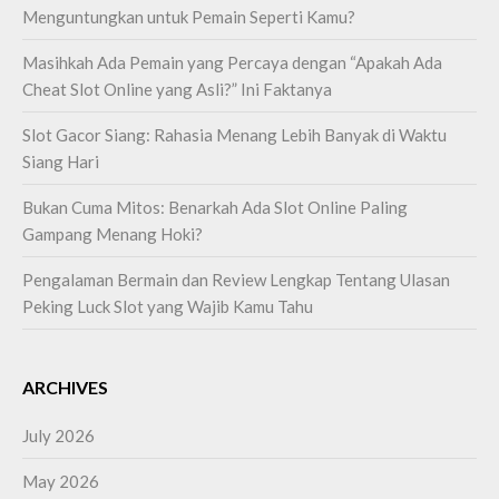
Menguntungkan untuk Pemain Seperti Kamu?
Masihkah Ada Pemain yang Percaya dengan “Apakah Ada
Cheat Slot Online yang Asli?” Ini Faktanya
Slot Gacor Siang: Rahasia Menang Lebih Banyak di Waktu
Siang Hari
Bukan Cuma Mitos: Benarkah Ada Slot Online Paling
Gampang Menang Hoki?
Pengalaman Bermain dan Review Lengkap Tentang Ulasan
Peking Luck Slot yang Wajib Kamu Tahu
ARCHIVES
July 2026
May 2026