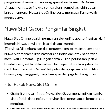
pengalaman bermain-main yang spesial serta seru. Di Dalam
tinjauan yang satu ini, kita semua akan membahas lebih besar
lanjut mengenai Nuwa Slot Online serta mengapa Kamu wajib
mencobanya.
Nuwa Slot Gacor: Pengantar Singkat
Nuwa Slot Online adalah permainan slot online apa terinspirasi dari
legenda Nuwa, dewi pencipta di dalam legenda
Tionghoa.Dikembangkan dari pengembang permainan tersohor,
Nuwa Slot menampilkan gambar apa indah dan efek nada yang
memukau. Bersama 5 gulungan serta 25 line pelunasan, pelaku
hendak diangkut ke dalam alam sihir siapa full serta kejutan dan
nasib baik. Selain itu, Nuwa Slot pula dilengkapi serta fitur-fitur
bonus yang menggaet, mirip free spin dan juga lambang buas.
Fitur Pokok Nuwa Slot Online
Grafis Bermutu Tinggi: Nuwa Slot Gacor menampilkan gambar
siapa indah dan rincian, menghasilkan pengalaman bermain apa
memikat.
Fitur Bonus: Bersama fitur-fitur bonus mirip putaran gratis dan