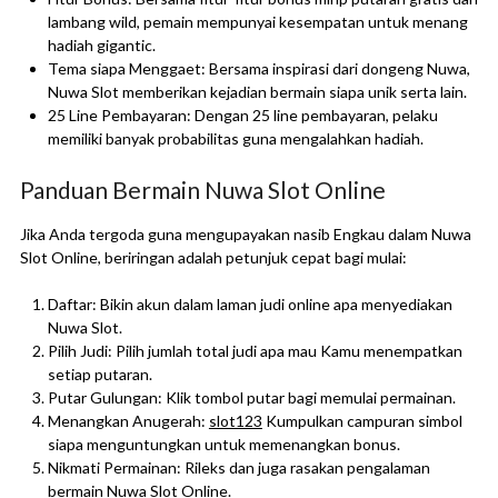
lambang wild, pemain mempunyai kesempatan untuk menang
hadiah gigantic.
Tema siapa Menggaet: Bersama inspirasi dari dongeng Nuwa,
Nuwa Slot memberikan kejadian bermain siapa unik serta lain.
25 Line Pembayaran: Dengan 25 line pembayaran, pelaku
memiliki banyak probabilitas guna mengalahkan hadiah.
Panduan Bermain Nuwa Slot Online
Jika Anda tergoda guna mengupayakan nasib Engkau dalam Nuwa
Slot Online, beriringan adalah petunjuk cepat bagi mulai:
Daftar: Bikin akun dalam laman judi online apa menyediakan
Nuwa Slot.
Pilih Judi: Pilih jumlah total judi apa mau Kamu menempatkan
setiap putaran.
Putar Gulungan: Klik tombol putar bagi memulai permainan.
Menangkan Anugerah:
slot123
Kumpulkan campuran simbol
siapa menguntungkan untuk memenangkan bonus.
Nikmati Permainan: Rileks dan juga rasakan pengalaman
bermain Nuwa Slot Online.