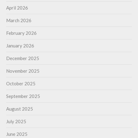
April 2026
March 2026
February 2026
January 2026
December 2025
November 2025
October 2025
September 2025
August 2025
July 2025
June 2025