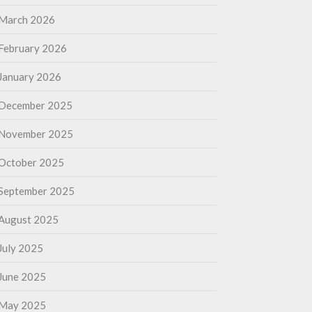
March 2026
February 2026
January 2026
December 2025
November 2025
October 2025
September 2025
August 2025
July 2025
June 2025
May 2025