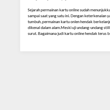
Sejarah permainan kartu online sudah menunjukkan
sampai saat yang satu ini. Dengan keterkenalan y
tumbuh, permainan kartu onlen hendak berkelanju
dikenal dalam alam.Meski uji undang-undang still
surut. Bagaimana judi kartu online hendak terus