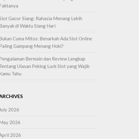
Faktanya
Slot Gacor Siang: Rahasia Menang Lebih
Banyak di Waktu Siang Hari
Bukan Cuma Mitos: Benarkah Ada Slot Online
Paling Gampang Menang Hoki?
Pengalaman Bermain dan Review Lengkap
Tentang Ulasan Peking Luck Slot yang Wajib
Kamu Tahu
ARCHIVES
July 2026
May 2026
April 2026