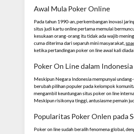
Awal Mula Poker Online
Pada tahun 1990-an, perkembangan inovasi jarin
situs judi kartu online pertama memulai bermunc
kesukaan orang-orang itu tidak ada wajib mening
cuma diterima dari separuh mini masyarakat,
spa
ketika pertandingan poker on line awal kali diada
Poker On Line dalam Indonesia
Meskipun Negara Indonesia mempunyai undang-und
berubah pilihan populer pada kelompok komunit
mengambil keuntungan situs poker on line intern
Meskipun risikonya tinggi, antusiasme pemain judi
Popularitas Poker Onlen pada 
Poker on line sudah beralih fenomena global, 