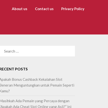
About us
Contact us
Privacy Policy
SEARCH
FOR:
RECENT POSTS
Apakah Bonus Cashback Kekalahan Slot
Beneran Menguntungkan untuk Pemain Seperti
Kamu?
Masihkah Ada Pemain yang Percaya dengan
“Apakah Ada Cheat Slot Online yang Asli?” Ini