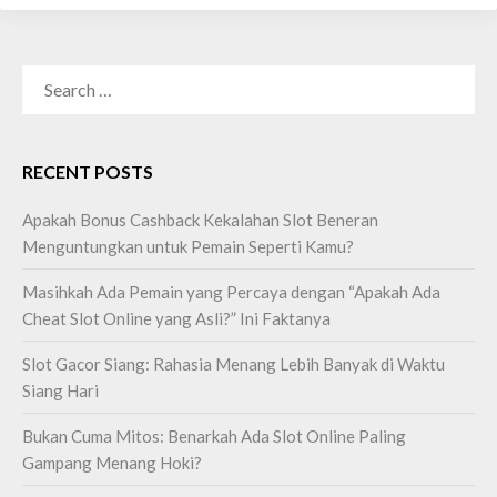
SEARCH
FOR:
RECENT POSTS
Apakah Bonus Cashback Kekalahan Slot Beneran
Menguntungkan untuk Pemain Seperti Kamu?
Masihkah Ada Pemain yang Percaya dengan “Apakah Ada
Cheat Slot Online yang Asli?” Ini Faktanya
Slot Gacor Siang: Rahasia Menang Lebih Banyak di Waktu
Siang Hari
Bukan Cuma Mitos: Benarkah Ada Slot Online Paling
Gampang Menang Hoki?