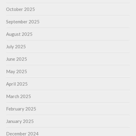
October 2025
September 2025
August 2025
July 2025
June 2025
May 2025
April 2025
March 2025
February 2025
January 2025
December 2024