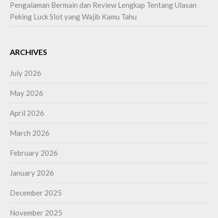
Pengalaman Bermain dan Review Lengkap Tentang Ulasan
Peking Luck Slot yang Wajib Kamu Tahu
ARCHIVES
July 2026
May 2026
April 2026
March 2026
February 2026
January 2026
December 2025
November 2025