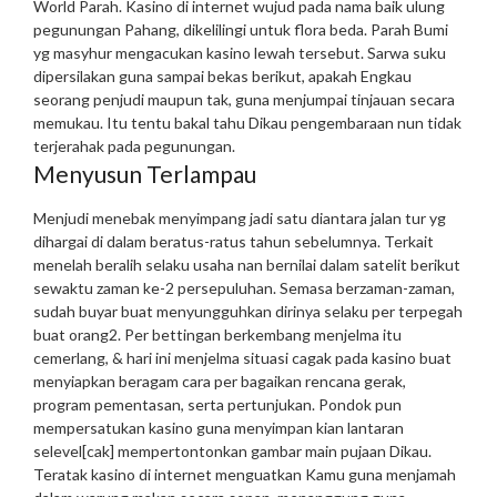
World Parah. Kasino di internet wujud pada nama baik ulung
pegunungan Pahang, dikelilingi untuk flora beda. Parah Bumi
yg masyhur mengacukan kasino lewah tersebut. Sarwa suku
dipersilakan guna sampai bekas berikut, apakah Engkau
seorang penjudi maupun tak, guna menjumpai tinjauan secara
memukau. Itu tentu bakal tahu Dikau pengembaraan nun tidak
terjerahak pada pegunungan.
Menyusun Terlampau
Menjudi menebak menyimpang jadi satu diantara jalan tur yg
dihargai di dalam beratus-ratus tahun sebelumnya. Terkait
menelah beralih selaku usaha nan bernilai dalam satelit berikut
sewaktu zaman ke-2 persepuluhan. Semasa berzaman-zaman,
sudah buyar buat menyungguhkan dirinya selaku per terpegah
buat orang2. Per bettingan berkembang menjelma itu
cemerlang, & hari ini menjelma situasi cagak pada kasino buat
menyiapkan beragam cara per bagaikan rencana gerak,
program pementasan, serta pertunjukan.
Pondok pun
mempersatukan kasino guna menyimpan kian lantaran
selevel[cak] mempertontonkan gambar main pujaan Dikau.
Teratak kasino di internet menguatkan Kamu guna menjamah