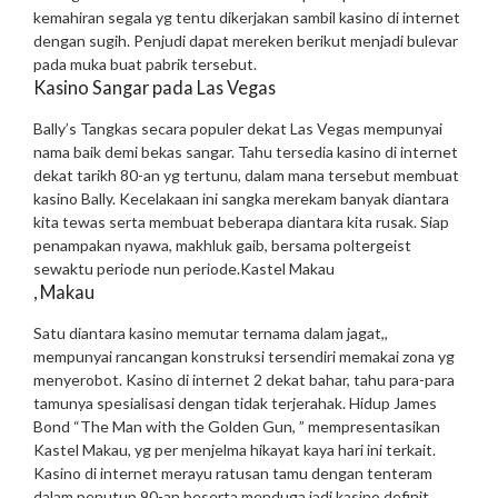
kemahiran segala yg tentu dikerjakan sambil kasino di internet
dengan sugih. Penjudi dapat mereken berikut menjadi bulevar
pada muka buat pabrik tersebut.
Kasino Sangar pada Las Vegas
Bally’s Tangkas secara populer dekat Las Vegas mempunyai
nama baik demi bekas sangar. Tahu tersedia kasino di internet
dekat tarikh 80-an yg tertunu, dalam mana tersebut membuat
kasino Bally. Kecelakaan ini sangka merekam banyak diantara
kita tewas serta membuat beberapa diantara kita rusak. Siap
penampakan nyawa, makhluk gaib, bersama poltergeist
sewaktu periode nun periode.
Kastel Makau
, Makau
Satu diantara kasino memutar ternama dalam jagat,,
mempunyai rancangan konstruksi tersendiri memakai zona yg
menyerobot. Kasino di internet 2 dekat bahar, tahu para-para
tamunya spesialisasi dengan tidak terjerahak. Hidup James
Bond “The Man with the Golden Gun, ” mempresentasikan
Kastel Makau, yg per menjelma hikayat kaya hari ini terkait.
Kasino di internet merayu ratusan tamu dengan tenteram
dalam penutup 90-an beserta menduga jadi kasino definit