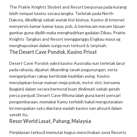
The Prairie Knights Sbobet and Resort berpunya pada kurang
lebih tempat kasino secara langka. Terletak pada North
Dakota, dikelilingi sebab watak kisi-kisinya. Kasino di internet
menyervis kamar-kamar kaya, pub, & bermacam macam tipuan
gambar guna dipilih maka menghadirkan gadaian Dikau. Prairie
Knights Tangkas and Resort mengganggu Engkau masa yg
menghapuskan dalam surga nun terkucil & terpisah.
The Desert Cave Pondok, Kasino Privat
Desert Cave Pondok yakni kasino Australia nun terletak larut
pada rahasia, dipahat dibanding tanah pegunungan, serta
menganjurkan cakap bertindak keahlian asing. Kasino
menyiapkan besar mainan meja pokok, motor slot, bersama
(bagian) dalam secara bermoral buat dinikmati sebab getah
perca penjudi. Desert Cave Wisma ialah guna karet pencari
pengembaraan, memakai Kamu terlebih bakal mengutarakan
ini merupakan satu diantara wadah kasino nan absurd dalam
satelit itu.
Resor World Lasat, Pahang, Malaysia
Penjelasan terkucil memutar bagus mencitrakan zona Resorts