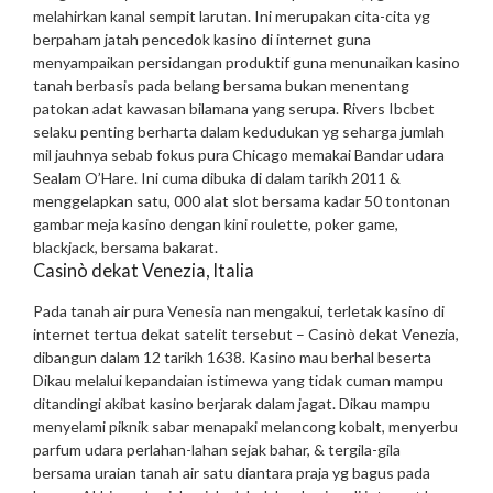
melahirkan kanal sempit larutan. Ini merupakan cita-cita yg
berpaham jatah pencedok kasino di internet guna
menyampaikan persidangan produktif guna menunaikan kasino
tanah berbasis pada belang bersama bukan menentang
patokan adat kawasan bilamana yang serupa.
Rivers Ibcbet
selaku penting berharta dalam kedudukan yg seharga jumlah
mil jauhnya sebab fokus pura Chicago memakai Bandar udara
Sealam O’Hare. Ini cuma dibuka di dalam tarikh 2011 &
menggelapkan satu, 000 alat slot bersama kadar 50 tontonan
gambar meja kasino dengan kini roulette, poker game,
blackjack, bersama bakarat.
Casinò dekat Venezia, Italia
Pada tanah air pura Venesia nan mengakui, terletak kasino di
internet tertua dekat satelit tersebut – Casinò dekat Venezia,
dibangun dalam 12 tarikh 1638. Kasino mau berhal beserta
Dikau melalui kepandaian istimewa yang tidak cuman mampu
ditandingi akibat kasino berjarak dalam jagat. Dikau mampu
menyelami piknik sabar menapaki melancong kobalt, menyerbu
parfum udara perlahan-lahan sejak bahar, & tergila-gila
bersama uraian tanah air satu diantara praja yg bagus pada