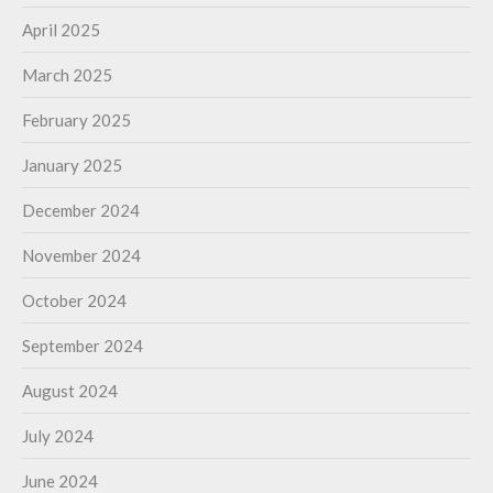
April 2025
March 2025
February 2025
January 2025
December 2024
November 2024
October 2024
September 2024
August 2024
July 2024
June 2024