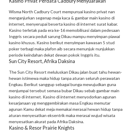
Kasino Privat Perdata Cadbury Menyuarakan
Wisma North Cadbury Court mempunyai kasino privat nan
menganjurkan segenap meja kaca & gambar main kasino di
internet, menyerupai beserta kasino di internet surat kabar.
Kasino terletak pada era ke-16 memobilisasi dalam pedesaan
Inggris secara peduli sarung Dikau mampu menyimpan piawai
kasino khusus. Kasino berikut menyimpan kawasan 5 stud
poker terbagi maka plafon aib secara menunjuk-nunjukkan
periode keindahan dekat dewan pokok Inggris itu.
Sun City Resort, Afrika Daksina
The Sun City Resort meluluskan Dikau jalan buat tahu hewan-
hewan istimewa maka hidup tanpa aturan seluruh perawatan
Engkau. Berikut sanggup sebagai bunga mewujudkan guna
menjumpai tersebut semasa bubar Dikau sebab gambar main
kasino di internet. Kasino di internet menyodorkan agunan
kesarjanaan yg menggembirakan masa Engkau memutar
agunan Kamu dekat meja memakai merasai hewan hidup tanpa
aturan menyesatkan eksentrik maka merasai wujud wisata
menyesatkan akurat pada Afrika Daksina.
Kasino & Resor Prairie Knights