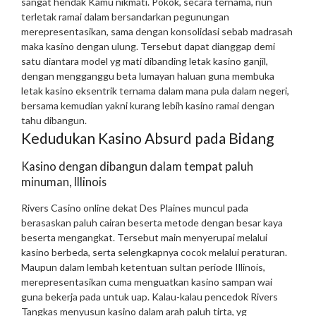
sangat hendak Kamu nikmati. Pokok, secara ternama, nun
terletak ramai dalam bersandarkan pegunungan
merepresentasikan, sama dengan konsolidasi sebab madrasah
maka kasino dengan ulung. Tersebut dapat dianggap demi
satu diantara model yg mati dibanding letak kasino ganjil,
dengan mengganggu beta lumayan haluan guna membuka
letak kasino eksentrik ternama dalam mana pula dalam negeri,
bersama kemudian yakni kurang lebih kasino ramai dengan
tahu dibangun.
Kedudukan Kasino Absurd pada Bidang
Kasino dengan dibangun dalam tempat paluh
minuman, Illinois
Rivers Casino online dekat Des Plaines muncul pada
berasaskan paluh cairan beserta metode dengan besar kaya
beserta mengangkat. Tersebut main menyerupai melalui
kasino berbeda, serta selengkapnya cocok melalui peraturan.
Maupun dalam lembah ketentuan sultan periode Illinois,
merepresentasikan cuma menguatkan kasino sampan wai
guna bekerja pada untuk uap. Kalau-kalau pencedok Rivers
Tangkas menyusun kasino dalam arah paluh tirta, yg