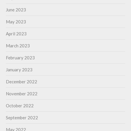
June 2023
May 2023
April 2023
March 2023
February 2023
January 2023
December 2022
November 2022
October 2022
September 2022
May 2022