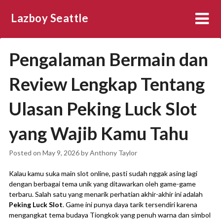
Skip
Lazboy Seattle
to
content
Pengalaman Bermain dan
Review Lengkap Tentang
Ulasan Peking Luck Slot
yang Wajib Kamu Tahu
Posted on
May 9, 2026
by
Anthony Taylor
Kalau kamu suka main slot online, pasti sudah nggak asing lagi
dengan berbagai tema unik yang ditawarkan oleh game-game
terbaru. Salah satu yang menarik perhatian akhir-akhir ini adalah
Peking Luck Slot
. Game ini punya daya tarik tersendiri karena
mengangkat tema budaya Tiongkok yang penuh warna dan simbol