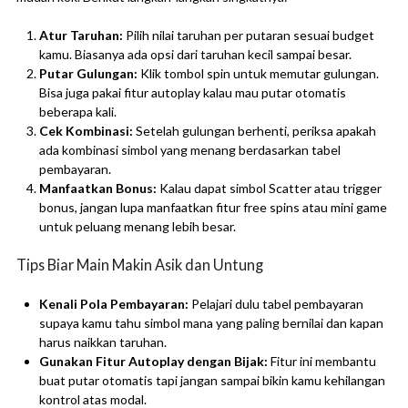
Atur Taruhan:
Pilih nilai taruhan per putaran sesuai budget
kamu. Biasanya ada opsi dari taruhan kecil sampai besar.
Putar Gulungan:
Klik tombol spin untuk memutar gulungan.
Bisa juga pakai fitur autoplay kalau mau putar otomatis
beberapa kali.
Cek Kombinasi:
Setelah gulungan berhenti, periksa apakah
ada kombinasi simbol yang menang berdasarkan tabel
pembayaran.
Manfaatkan Bonus:
Kalau dapat simbol Scatter atau trigger
bonus, jangan lupa manfaatkan fitur free spins atau mini game
untuk peluang menang lebih besar.
Tips Biar Main Makin Asik dan Untung
Kenali Pola Pembayaran:
Pelajari dulu tabel pembayaran
supaya kamu tahu simbol mana yang paling bernilai dan kapan
harus naikkan taruhan.
Gunakan Fitur Autoplay dengan Bijak:
Fitur ini membantu
buat putar otomatis tapi jangan sampai bikin kamu kehilangan
kontrol atas modal.