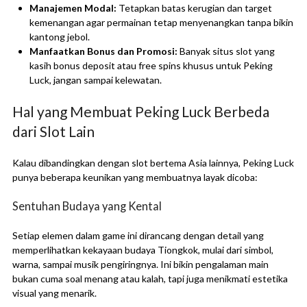
Manajemen Modal:
Tetapkan batas kerugian dan target
kemenangan agar permainan tetap menyenangkan tanpa bikin
kantong jebol.
Manfaatkan Bonus dan Promosi:
Banyak situs slot yang
kasih bonus deposit atau free spins khusus untuk Peking
Luck, jangan sampai kelewatan.
Hal yang Membuat Peking Luck Berbeda
dari Slot Lain
Kalau dibandingkan dengan slot bertema Asia lainnya, Peking Luck
punya beberapa keunikan yang membuatnya layak dicoba:
Sentuhan Budaya yang Kental
Setiap elemen dalam game ini dirancang dengan detail yang
memperlihatkan kekayaan budaya Tiongkok, mulai dari simbol,
warna, sampai musik pengiringnya. Ini bikin pengalaman main
bukan cuma soal menang atau kalah, tapi juga menikmati estetika
visual yang menarik.