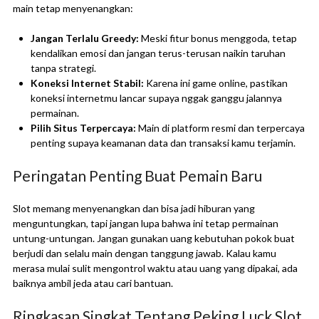
main tetap menyenangkan:
Jangan Terlalu Greedy:
Meski fitur bonus menggoda, tetap
kendalikan emosi dan jangan terus-terusan naikin taruhan
tanpa strategi.
Koneksi Internet Stabil:
Karena ini game online, pastikan
koneksi internetmu lancar supaya nggak ganggu jalannya
permainan.
Pilih Situs Terpercaya:
Main di platform resmi dan terpercaya
penting supaya keamanan data dan transaksi kamu terjamin.
Peringatan Penting Buat Pemain Baru
Slot memang menyenangkan dan bisa jadi hiburan yang
menguntungkan, tapi jangan lupa bahwa ini tetap permainan
untung-untungan. Jangan gunakan uang kebutuhan pokok buat
berjudi dan selalu main dengan tanggung jawab. Kalau kamu
merasa mulai sulit mengontrol waktu atau uang yang dipakai, ada
baiknya ambil jeda atau cari bantuan.
Ringkasan Singkat Tentang Peking Luck Slot