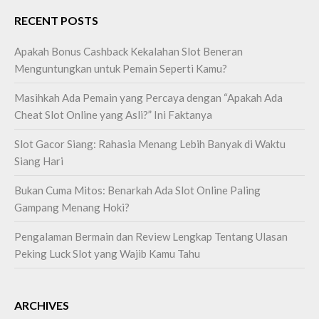
RECENT POSTS
Apakah Bonus Cashback Kekalahan Slot Beneran
Menguntungkan untuk Pemain Seperti Kamu?
Masihkah Ada Pemain yang Percaya dengan “Apakah Ada
Cheat Slot Online yang Asli?” Ini Faktanya
Slot Gacor Siang: Rahasia Menang Lebih Banyak di Waktu
Siang Hari
Bukan Cuma Mitos: Benarkah Ada Slot Online Paling
Gampang Menang Hoki?
Pengalaman Bermain dan Review Lengkap Tentang Ulasan
Peking Luck Slot yang Wajib Kamu Tahu
ARCHIVES