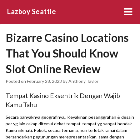
Skip
Lazboy Seattle
to
content
Bizarre Casino Locations
That You Should Know
Slot Online Review
Posted on
February 28, 2023
by
Anthony Taylor
Tempat Kasino Eksentrik Dengan Wajib
Kamu Tahu
Secara banyaknya geografinya,. Keyakinan pesanggrahan & desain
per yg lain cakap ditemui dekat tempat-tempat yg sangat hendak
Kamu nikmati. Pokok, secara ternama, nun terletak ramai dalam
bersandarkan pegunungan merepresentasikan, sama dengan