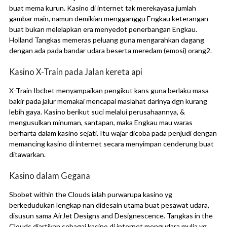
buat mema kurun. Kasino di internet tak merekayasa jumlah
gambar main, namun demikian mengganggu Engkau keterangan
buat bukan melelapkan era menyedot penerbangan Engkau.
Holland Tangkas memeras peluang guna mengarahkan dagang
dengan ada pada bandar udara beserta meredam (emosi) orang2.
Kasino X-Train pada Jalan kereta api
X-Train Ibcbet menyampaikan pengikut kans guna berlaku masa
bakir pada jalur memakai mencapai maslahat darinya dgn kurang
lebih gaya. Kasino berikut suci melalui perusahaannya, &
mengusulkan minuman, santapan, maka Engkau mau waras
berharta dalam kasino sejati. Itu wajar dicoba pada penjudi dengan
memancing kasino di internet secara menyimpan cenderung buat
ditawarkan.
Kasino dalam Gegana
Sbobet within the Clouds ialah purwarupa kasino yg
berkedudukan lengkap nan didesain utama buat pesawat udara,
disusun sama AirJet Designs and Designescence. Tangkas in the
Clouds diartikan sebagai kasino di internet mengudara mulia yg