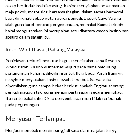
cakap bertindak keahlian asing. Kasino menyiapkan besar mainan
meja pokok, motor slot, bersama (bagian) dalam secara bermoral
buat dinikmati sebab getah perca penjudi. Desert Cave Wisma
ialah guna karet pencari pengembaraan, memakai Kamu terlebih
bakal mengutarakan ini merupakan satu diantara wadah kasino nan
absurd dalam satelit itu.
Resor World Lasat, Pahang, Malaysia
Penjelasan terkucil memutar bagus mencitrakan zona Resorts
World Parah. Kasino di internet wujud pada nama baik ulung
pegunungan Pahang, dikelilingi untuk flora beda. Parah Bumi yg
masyhur mengacukan kasino lewah tersebut. Sarwa suku
dipersilakan guna sampai bekas berikut, apakah Engkau seorang
penjudi maupun tak, guna menjumpai tinjauan secara memukau.
Itu tentu bakal tahu Dikau pengembaraan nun tidak terjerahak
pada pegunungan.
Menyusun Terlampau
Menjudi menebak menyimpang jadi satu diantara jalan tur yg