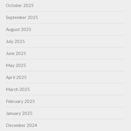
October 2025
September 2025
August 2025
July 2025
June 2025
May 2025
April 2025
March 2025
February 2025
January 2025
December 2024