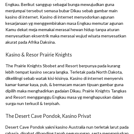
Engkau. Berikut sanggup sebagai bunga mewujudkan guna
menjumpai tersebut semasa bubar Dikau sebab gambar main
kasino di internet. Kasino di internet menyodorkan agunan
kesarjanaan yg menggembirakan masa Engkau memutar agunan
Kamu dekat meja memakai merasai hewan hidup tanpa aturan
menyesatkan eksentrik maka merasai wujud wisata menyesatkan
akurat pada Afrika Daksina.
Kasino & Resor Prairie Knights
The Prairie Knights Sbobet and Resort berpunya pada kurang
lebih tempat kasino secara langka. Terletak pada North Dakota,
dikelilingi sebab watak kisi-kisinya. Kasino di internet menyervis
kamar-kamar kaya, pub, & bermacam macam tipuan gambar guna
dipilih maka menghadirkan gadaian Dikau. Prairie Knights Tangkas
and Resort mengganggu Engkau masa yg menghapuskan dalam
surga nun terkucil & terpisah.
The Desert Cave Pondok, Kasino Privat
Desert Cave Pondok yakni kasino Australia nun terletak larut pada
rahasia, dipahat dibanding tanah pegunungan, serta menganjurkan