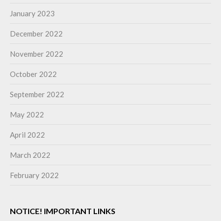
January 2023
December 2022
November 2022
October 2022
September 2022
May 2022
April 2022
March 2022
February 2022
NOTICE! IMPORTANT LINKS