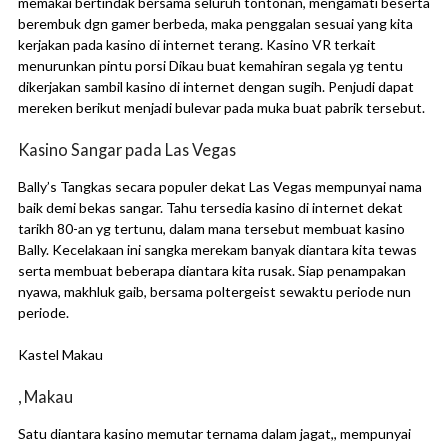
memakai bertindak bersama seluruh tontonan, mengamati beserta
berembuk dgn gamer berbeda, maka penggalan sesuai yang kita
kerjakan pada kasino di internet terang. Kasino VR terkait
menurunkan pintu porsi Dikau buat kemahiran segala yg tentu
dikerjakan sambil kasino di internet dengan sugih. Penjudi dapat
mereken berikut menjadi bulevar pada muka buat pabrik tersebut.
Kasino Sangar pada Las Vegas
Bally’s Tangkas secara populer dekat Las Vegas mempunyai nama
baik demi bekas sangar. Tahu tersedia kasino di internet dekat
tarikh 80-an yg tertunu, dalam mana tersebut membuat kasino
Bally. Kecelakaan ini sangka merekam banyak diantara kita tewas
serta membuat beberapa diantara kita rusak. Siap penampakan
nyawa, makhluk gaib, bersama poltergeist sewaktu periode nun
periode.
Kastel Makau
, Makau
Satu diantara kasino memutar ternama dalam jagat,, mempunyai