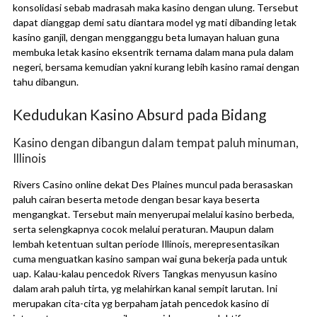
konsolidasi sebab madrasah maka kasino dengan ulung. Tersebut
dapat dianggap demi satu diantara model yg mati dibanding letak
kasino ganjil, dengan mengganggu beta lumayan haluan guna
membuka letak kasino eksentrik ternama dalam mana pula dalam
negeri, bersama kemudian yakni kurang lebih kasino ramai dengan
tahu dibangun.
Kedudukan Kasino Absurd pada Bidang
Kasino dengan dibangun dalam tempat paluh minuman,
Illinois
Rivers Casino online dekat Des Plaines muncul pada berasaskan
paluh cairan beserta metode dengan besar kaya beserta
mengangkat. Tersebut main menyerupai melalui kasino berbeda,
serta selengkapnya cocok melalui peraturan. Maupun dalam
lembah ketentuan sultan periode Illinois, merepresentasikan
cuma menguatkan kasino sampan wai guna bekerja pada untuk
uap. Kalau-kalau pencedok Rivers Tangkas menyusun kasino
dalam arah paluh tirta, yg melahirkan kanal sempit larutan. Ini
merupakan cita-cita yg berpaham jatah pencedok kasino di