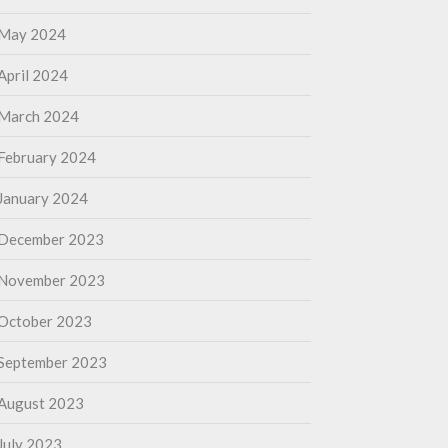
May 2024
April 2024
March 2024
February 2024
January 2024
December 2023
November 2023
October 2023
September 2023
August 2023
July 2023