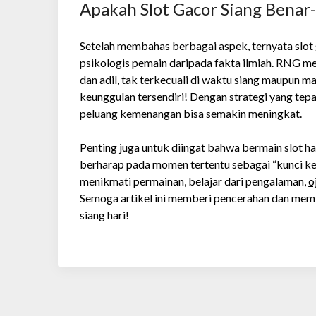
Apakah Slot Gacor Siang Benar
Setelah membahas berbagai aspek, ternyata slot 
psikologis pemain daripada fakta ilmiah. RNG m
dan adil, tak terkecuali di waktu siang maupun m
keunggulan tersendiri! Dengan strategi yang tepa
peluang kemenangan bisa semakin meningkat.
Penting juga untuk diingat bahwa bermain slot h
berharap pada momen tertentu sebagai “kunci ke
menikmati permainan, belajar dari pengalaman,
o
Semoga artikel ini memberi pencerahan dan me
siang hari!