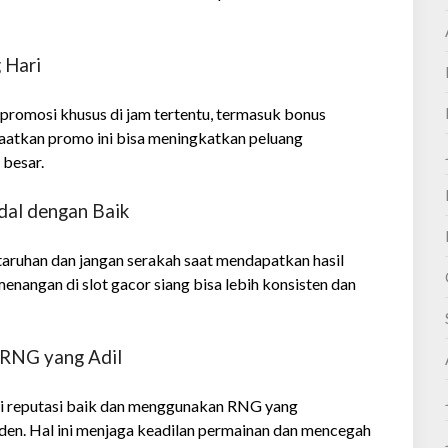
 Hari
promosi khusus di jam tertentu, termasuk bonus
faatkan promo ini bisa meningkatkan peluang
besar.
dal dengan Baik
aruhan dan jangan serakah saat mendapatkan hasil
enangan di slot gacor siang bisa lebih konsisten dan
a RNG yang Adil
ki reputasi baik dan menggunakan RNG yang
nden. Hal ini menjaga keadilan permainan dan mencegah