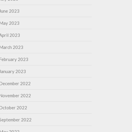
June 2023
May 2023
April 2023
March 2023
February 2023
January 2023
December 2022
November 2022
October 2022
September 2022
May 2022