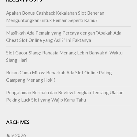
Apakah Bonus Cashback Kekalahan Slot Beneran
Menguntungkan untuk Pemain Seperti Kamu?
Masihkah Ada Pemain yang Percaya dengan “Apakah Ada
Cheat Slot Online yang Asli?” Ini Faktanya
Slot Gacor Siang: Rahasia Menang Lebih Banyak di Waktu
Siang Hari
Bukan Cuma Mitos: Benarkah Ada Slot Online Paling
Gampang Menang Hoki?
Pengalaman Bermain dan Review Lengkap Tentang Ulasan
Peking Luck Slot yang Wajib Kamu Tahu
ARCHIVES
July 2026