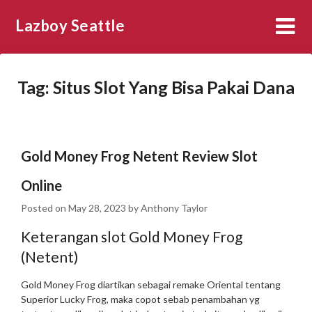
Skip
Lazboy Seattle
to
content
Tag:
Situs Slot Yang Bisa Pakai Dana
Gold Money Frog Netent Review Slot
Online
Posted on
May 28, 2023
by
Anthony Taylor
Keterangan slot Gold Money Frog
(Netent)
Gold Money Frog diartikan sebagai remake Oriental tentang
Superior Lucky Frog, maka copot sebab penambahan yg