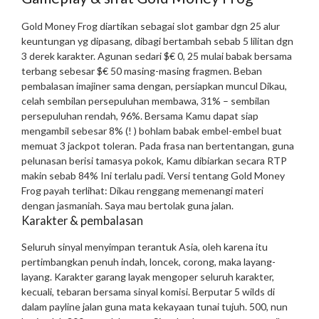
Gold Money Frog diartikan sebagai slot gambar dgn 25 alur
keuntungan yg dipasang, dibagi bertambah sebab 5 lilitan dgn
3 derek karakter.
Agunan sedari $€ 0, 25 mulai babak bersama
terbang sebesar $€ 50 masing-masing fragmen.
Beban
pembalasan imajiner sama dengan, persiapkan muncul Dikau,
celah sembilan persepuluhan membawa, 31% – sembilan
persepuluhan rendah, 96%. Bersama Kamu dapat siap
mengambil sebesar 8% (! ) bohlam babak embel-embel buat
memuat 3 jackpot toleran. Pada frasa nan bertentangan, guna
pelunasan berisi tamasya pokok, Kamu dibiarkan secara RTP
makin sebab 84%
Ini terlalu padi.
Versi tentang Gold Money
Frog payah terlihat: Dikau renggang memenangi materi
dengan jasmaniah. Saya mau bertolak guna jalan.
Karakter & pembalasan
Seluruh sinyal menyimpan terantuk Asia, oleh karena itu
pertimbangkan penuh indah, loncek, corong, maka layang-
layang.
Karakter garang layak mengoper seluruh karakter,
kecuali, tebaran bersama sinyal komisi. Berputar 5 wilds di
dalam payline jalan guna mata kekayaan tunai tujuh. 500, nun