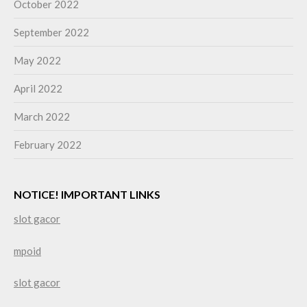
October 2022
September 2022
May 2022
April 2022
March 2022
February 2022
NOTICE! IMPORTANT LINKS
slot gacor
mpoid
slot gacor