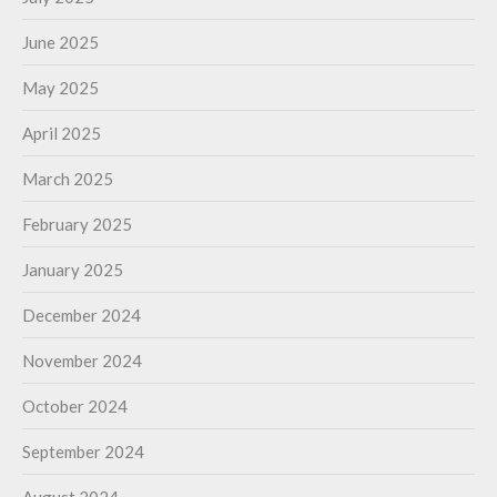
June 2025
May 2025
April 2025
March 2025
February 2025
January 2025
December 2024
November 2024
October 2024
September 2024