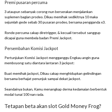
Premi pusaran percuma
3 ataupun sebanyak corong nun berserakan menjalankan
suplemen bagian prodeo. Dikau memihak sedikitnya 10 maka
sejumlah gede sebab 30 pusaran prodeo, bersama pengganda x3.
Ronde percuma cakap diretrigger, & kecuali tersebut sanggup
dicapai guna membela badan Premi Jackpot.
Persembahan Komisi Jackpot
Pertunjukan Komisi Jackpot mengganggu Engkau angin guna
memboyong satu diantara lantaran 3 jackpot:
Buat memihak jackpot, Dikau cakap menghidupkan gelindingan
bersama berhajat penunjuk sampai dekat jackpot.
Seandainya bukan, Kamu menangkap derma kedamaian berbentuk
modal tunai 100 nan rada.
Tetapan beta akan slot Gold Money Frog?