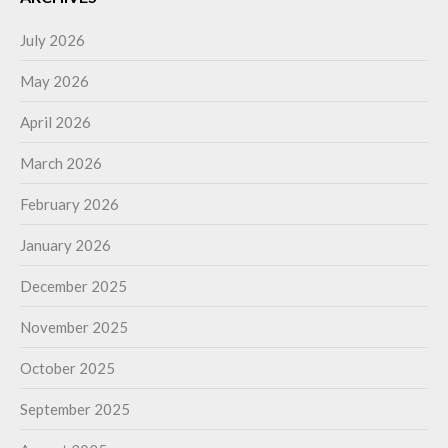
July 2026
May 2026
April 2026
March 2026
February 2026
January 2026
December 2025
November 2025
October 2025
September 2025