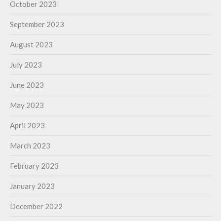
October 2023
September 2023
August 2023
July 2023
June 2023
May 2023
April 2023
March 2023
February 2023
January 2023
December 2022