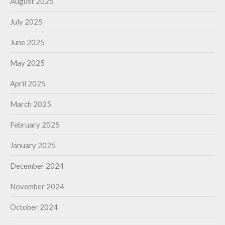
August 2025
July 2025
June 2025
May 2025
April 2025
March 2025
February 2025
January 2025
December 2024
November 2024
October 2024