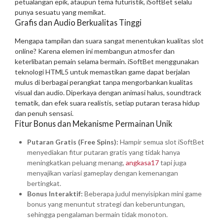
petualangan epik, ataupun tema futuristik, iSoftBet selalu
punya sesuatu yang memikat.
Grafis dan Audio Berkualitas Tinggi
Mengapa tampilan dan suara sangat menentukan kualitas slot
online? Karena elemen ini membangun atmosfer dan
keterlibatan pemain selama bermain. iSoftBet menggunakan
teknologi HTML5 untuk memastikan game dapat berjalan
mulus di berbagai perangkat tanpa mengorbankan kualitas
visual dan audio. Diperkaya dengan animasi halus, soundtrack
tematik, dan efek suara realistis, setiap putaran terasa hidup
dan penuh sensasi.
Fitur Bonus dan Mekanisme Permainan Unik
Putaran Gratis (Free Spins):
Hampir semua slot iSoftBet
menyediakan fitur putaran gratis yang tidak hanya
meningkatkan peluang menang,
angkasa17
tapi juga
menyajikan variasi gameplay dengan kemenangan
bertingkat.
Bonus Interaktif:
Beberapa judul menyisipkan mini game
bonus yang menuntut strategi dan keberuntungan,
sehingga pengalaman bermain tidak monoton.