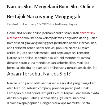
Narcos Slot: Menyelami Bumi Slot Online
Bertajuk Narcos yang Menggugah
Posted on
February 16, 2025
by
Anthony Taylor
Game slot online online pernah beralih salah satu
cbrbet link
alternatif
pokok kepada kelompok fans perjudian daring. Salah
nomor satu gim yang menggaet perhatian adalah Narcos slot,
apa terilhami sebab serial televisi populer, Narcos. Dalam
artikel ini, kita hendak menelusuri segalanya hal tentang
Narcos slot online, memulai asal ciri-ciri menggaet sampai
dengan saran guna mendapatkan keberhasilan. Mari kita
bermula trip kita ke alam slot online yang penuh sesak aksi ini!
Apaan Tersebut Narcos Slot?
Narcos slot gacor ialah permainan mesin slot yang dimajukan
oleh NetEnt, sebuah company provider perangkat lunak
terdepan di sektor industri judi.Gim ini terpacu dari kisah nyata
dari kehidupan Pablo Escobar dan juga kartel narkoba
Kolombia apa populer. Dengan visual apa memukau serta