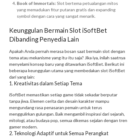
Book of Immortals:
Slot bertema petualangan mitos
yang memadukan fitur putaran gratis dan expanding
symbol dengan cara yang sangat menarik.
Keunggulan Bermain Slot iSoftBet
Dibanding Penyedia Lain
Apakah Anda pernah merasa bosan saat bermain slot dengan
tema atau mekanisme yang itu-itu saja? Jika iya, inilah saatnya
menyelami konsep baru yang ditawarkan iSoftBet. Berikut ini
beberapa keunggulan utama yang membedakan slot iSoftBet
dari yang lain:
1. Kreativitas dalam Setiap Tema
iSoftBet memastikan setiap game tidak sekadar berputar
tanpa jiwa. Elemen cerita dan desain karakter mampu
mengundang rasa penasaran pemain untuk terus
menggulirkan gulungan. Baik mengambil inspirasi dari sejarah,
mitologi, atau budaya pop, semua dikemas sejalan dengan tren
gamer modern.
2. Teknologi Adaptif untuk Semua Perangkat