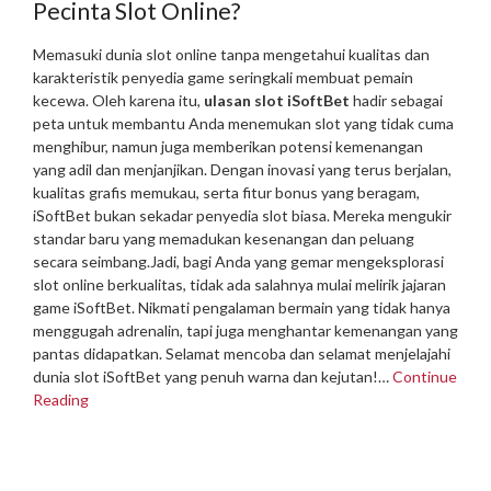
Pecinta Slot Online?
Memasuki dunia slot online tanpa mengetahui kualitas dan
karakteristik penyedia game seringkali membuat pemain
kecewa. Oleh karena itu,
ulasan slot iSoftBet
hadir sebagai
peta untuk membantu Anda menemukan slot yang tidak cuma
menghibur, namun juga memberikan potensi kemenangan
yang adil dan menjanjikan. Dengan inovasi yang terus berjalan,
kualitas grafis memukau, serta fitur bonus yang beragam,
iSoftBet bukan sekadar penyedia slot biasa. Mereka mengukir
standar baru yang memadukan kesenangan dan peluang
secara seimbang.
Jadi, bagi Anda yang gemar mengeksplorasi
slot online berkualitas, tidak ada salahnya mulai melirik jajaran
game iSoftBet. Nikmati pengalaman bermain yang tidak hanya
menggugah adrenalin, tapi juga menghantar kemenangan yang
pantas didapatkan. Selamat mencoba dan selamat menjelajahi
dunia slot iSoftBet yang penuh warna dan kejutan!…
Continue
Reading