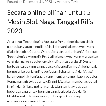
Posted on
December 31, 2023
by
Anthony Taylor
Secara online pilihan untuk 5
Mesin Slot Naga, Tanggal Rilis
2023
Aristocrat Technologies Australia Pty Ltd melakukan tidak
mendukung atau memiliki afiliasi dengan halaman web, yang
dijalankan oleh Catena Operations Limited. Jelajahi Aristocrat
Technologies Australia Pty Ltd halaman web, yang merupakan
versi dari game populer, untuk melihatnya beraksi.
5 Dragon
berbasis darat yang sangat disukai perjudian mesin kehendak
bergeser ke dunia online perjudian Sebagai hasil dari Anaxi
baru geopolitik kemitraan, yang membantu membawa populer
Permainan aristokrat untuk.Di sini, kita akan membahas detail
ini gim dan 5 Naga netto fitur slot.
Jangan khawatir, ada
beberapa cara untuk bermain yang berbeda tipe dari 5
Makhluk netto kasino mesin, beberapa di antaranya
menawarkan demo di bawahnya.