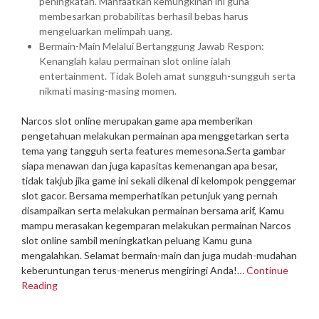
peningkatan. Manfaatkan kemungkinan ini guna
membesarkan probabilitas berhasil bebas harus
mengeluarkan melimpah uang.
Bermain-Main Melalui Bertanggung Jawab Respon:
Kenanglah kalau permainan slot online ialah
entertainment. Tidak Boleh amat sungguh-sungguh serta
nikmati masing-masing momen.
Narcos slot online merupakan game apa memberikan
pengetahuan melakukan permainan apa menggetarkan serta
tema yang tangguh serta features memesona.Serta gambar
siapa menawan dan juga kapasitas kemenangan apa besar,
tidak takjub jika game ini sekali dikenal di kelompok penggemar
slot gacor. Bersama memperhatikan petunjuk yang pernah
disampaikan serta melakukan permainan bersama arif, Kamu
mampu merasakan kegemparan melakukan permainan Narcos
slot online sambil meningkatkan peluang Kamu guna
mengalahkan. Selamat bermain-main dan juga mudah-mudahan
keberuntungan terus-menerus mengiringi Anda!…
Continue
Reading