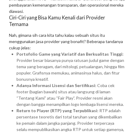
pembayaran kemenangan transparan, dan operasional mereka
diawasi.
Ciri-Ciri yang Bisa Kamu Kenali dari Provider
Ternama
Nah, gimana sih cara kita tahu kalau sebuah situs itu
menggunakan jasa provider yang bonafit? Beberapa tandanya
cukup jelas:
Portofolio Game yang Variatif dan Berkualitas Tinggi:
Provider besar biasanya punya ratusan judul game dengan
tema yang beragam, dari mitologi, petualangan, hingga film
populer. Grafisnya memukau, animasinya halus, dan fitur
bonusnya kreatif.
Adanya Informasi Lisensi dan Sertifikasi:
Coba cek
footer (bagian bawah) situs atau langsung di laman
“Tentang Kami” atau “Fair Play”. Provider resmi akan
dengan bangga menampilkan logo lembaga lisensi mereka.
Return to Player (RTP) yang Terpublikasi:
RTP adalah
persentase teoretis dari total taruhan yang dikembalikan
ke pemain dalam jangka panjang. Provider terpercaya
selalu mempublikasikan angka RTP untuk setiap gamenya,