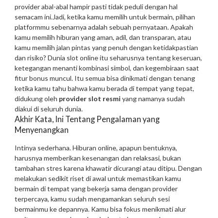
provider abal-abal hampir pasti tidak peduli dengan hal
semacam ini.
Jadi, ketika kamu memilih untuk bermain, pilihan
platformmu sebenarnya adalah sebuah pernyataan. Apakah
kamu memilih hiburan yang aman, adil, dan transparan, atau
kamu memilih jalan pintas yang penuh dengan ketidakpastian
dan risiko? Dunia slot online itu seharusnya tentang keseruan,
ketegangan menanti kombinasi simbol, dan kegembiraan saat
fitur bonus muncul. Itu semua bisa dinikmati dengan tenang
ketika kamu tahu bahwa kamu berada di tempat yang tepat,
didukung oleh
provider slot resmi
yang namanya sudah
diakui di seluruh dunia.
Akhir Kata, Ini Tentang Pengalaman yang
Menyenangkan
Intinya sederhana. Hiburan online, apapun bentuknya,
harusnya memberikan kesenangan dan relaksasi, bukan
tambahan stres karena khawatir dicurangi atau ditipu. Dengan
melakukan sedikit riset di awal untuk memastikan kamu
bermain di tempat yang bekerja sama dengan provider
terpercaya, kamu sudah mengamankan seluruh sesi
bermainmu ke depannya. Kamu bisa fokus menikmati alur