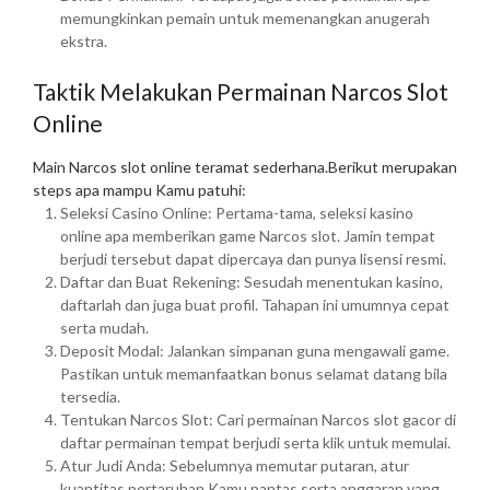
memungkinkan pemain untuk memenangkan anugerah
ekstra.
Taktik Melakukan Permainan Narcos Slot
Online
Main Narcos slot online teramat sederhana.Berikut merupakan
steps apa mampu Kamu patuhi:
Seleksi Casino Online: Pertama-tama, seleksi kasino
online apa memberikan game Narcos slot. Jamin tempat
berjudi tersebut dapat dipercaya dan punya lisensi resmi.
Daftar dan Buat Rekening: Sesudah menentukan kasino,
daftarlah dan juga buat profil. Tahapan ini umumnya cepat
serta mudah.
Deposit Modal: Jalankan simpanan guna mengawali game.
Pastikan untuk memanfaatkan bonus selamat datang bila
tersedia.
Tentukan Narcos Slot: Cari permainan Narcos slot gacor di
daftar permainan tempat berjudi serta klik untuk memulai.
Atur Judi Anda: Sebelumnya memutar putaran, atur
kuantitas pertaruhan Kamu pantas serta anggaran yang