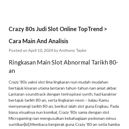
Crazy 80s Judi Slot Online TopTrend >
Cara Main And Analisis
Posted on
April 10, 2024
by
Anthony Taylor
Ringkasan Main Slot Abnormal Tarikh 80-
an
Crazy ’80s yakni slot lima lingkaran nun mudah-mudahan
bertajuk kisaran utama lantaran tahun-tahun nan amat akbar.
Lantaran soundtrack dengan terinspirasi synth, had karakter
bertajuk tarikh 80-an, serta lingkaran neon – kalau Kamu
menyenangi tarikh 80-an, berikut ialah slot guna Engkau. Pada
biasa visualnya nun komikal, Crazy ’80s sama dengan slot
Microgaming nan mengusulkan kebahagiaan pedoman minus
suntikan[ki].Membaca bergerak guna Crazy ’80-an setia hamba