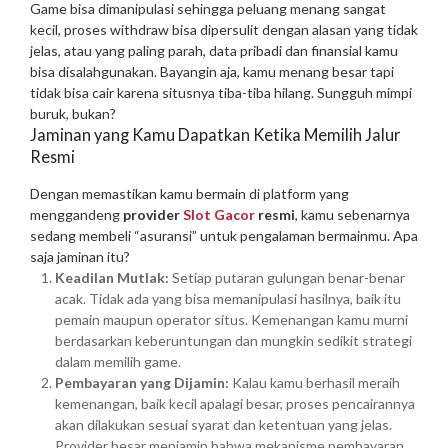
Game bisa dimanipulasi sehingga peluang menang sangat
kecil, proses withdraw bisa dipersulit dengan alasan yang tidak
jelas, atau yang paling parah, data pribadi dan finansial kamu
bisa disalahgunakan. Bayangin aja, kamu menang besar tapi
tidak bisa cair karena situsnya tiba-tiba hilang. Sungguh mimpi
buruk, bukan?
Jaminan yang Kamu Dapatkan Ketika Memilih Jalur
Resmi
Dengan memastikan kamu bermain di platform yang
menggandeng
provider
Slot Gacor
resmi
, kamu sebenarnya
sedang membeli “asuransi” untuk pengalaman bermainmu. Apa
saja jaminan itu?
Keadilan Mutlak:
Setiap putaran gulungan benar-benar
acak. Tidak ada yang bisa memanipulasi hasilnya, baik itu
pemain maupun operator situs. Kemenangan kamu murni
berdasarkan keberuntungan dan mungkin sedikit strategi
dalam memilih game.
Pembayaran yang Dijamin:
Kalau kamu berhasil meraih
kemenangan, baik kecil apalagi besar, proses pencairannya
akan dilakukan sesuai syarat dan ketentuan yang jelas.
Provider besar menjamin bahwa mekanisme pembayaran