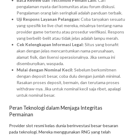
Baca Review dan Testimoni Pemain Lain:
Cari
pengalaman nyata dari komunitas atau forum diskusi.
Pengalaman orang lain seringkali adalah panduan terbaik.
Uji Respons Layanan Pelanggan:
Coba tanyakan sesuatu
yang spesifik ke live chat mereka, misalnya tentang nama
provider game tertentu atau prosedur verifikasi. Respons
yang berbelit-belit atau tidak jelas adalah lampu merah.
Cek Kelengkapan Informasi Legal:
Situs yang bonafit
akan dengan jelas mencantumkan nama perusahaan,
alamat fisik, dan lisensi operasionalnya. Jika semua ini
disembunyikan, waspada.
Mulai dengan Nominal Kecil:
Sebelum berkomitmen
dengan deposit besar, coba dulu dengan jumlah minimal.
Rasakan proses deposit, bermain, dan terutama proses
withdraw-nya. Jika untuk nominal kecil saja ribet, apalagi
untuk nominal besar.
Peran Teknologi dalam Menjaga Integritas
Permainan
Provider slot resmi kelas dunia berinvestasi besar-besaran
pada teknologi. Mereka menggunakan RNG yang telah