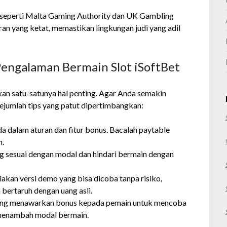
ka seperti Malta Gaming Authority dan UK Gambling
ran yang ketat, memastikan lingkungan judi yang adil
engalaman Bermain Slot iSoftBet
kan satu-satunya hal penting. Agar Anda semakin
ejumlah tips yang patut dipertimbangkan:
da dalam aturan dan fitur bonus. Bacalah paytable
n.
g sesuai dengan modal dan hindari bermain dengan
akan versi demo yang bisa dicoba tanpa risiko,
bertaruh dengan uang asli.
ang menawarkan bonus kepada pemain untuk mencoba
r menambah modal bermain.