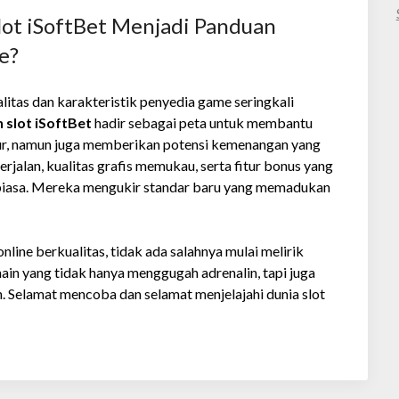
ot iSoftBet Menjadi Panduan
e?
litas dan karakteristik penyedia game seringkali
n slot iSoftBet
hadir sebagai peta untuk membantu
r, namun juga memberikan potensi kemenangan yang
erjalan, kualitas grafis memukau, serta fitur bonus yang
 biasa. Mereka mengukir standar baru yang memadukan
line berkualitas, tidak ada salahnya mulai melirik
in yang tidak hanya menggugah adrenalin, tapi juga
 Selamat mencoba dan selamat menjelajahi dunia slot