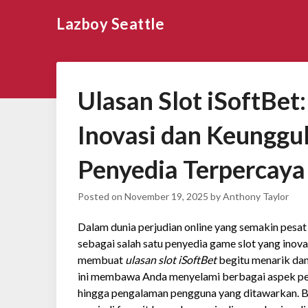
Skip
Lazboy Seattle
to
content
Ulasan Slot iSoftBe
Inovasi dan Keunggul
Penyedia Terpercaya
Posted on
November 19, 2025
by
Anthony Taylor
Dalam dunia perjudian online yang semakin pes
sebagai salah satu penyedia game slot yang inova
membuat
ulasan slot iSoftBet
begitu menarik dan
ini membawa Anda menyelami berbagai aspek pentin
hingga pengalaman pengguna yang ditawarkan. B