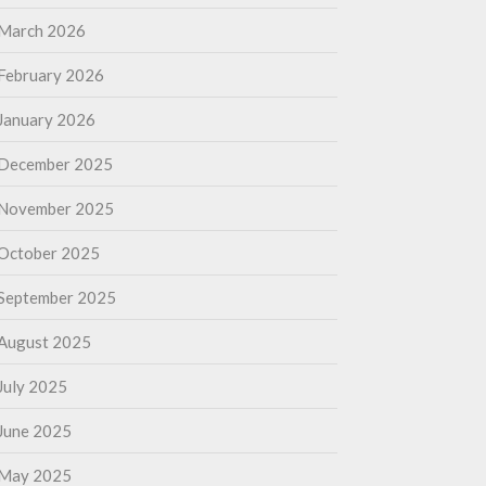
March 2026
February 2026
January 2026
December 2025
November 2025
October 2025
September 2025
August 2025
July 2025
June 2025
May 2025