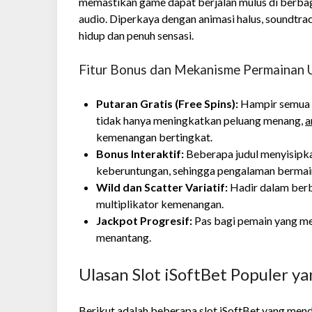
memastikan game dapat berjalan mulus di berbag
audio. Diperkaya dengan animasi halus, soundtrack
hidup dan penuh sensasi.
Fitur Bonus dan Mekanisme Permainan 
Putaran Gratis (Free Spins):
Hampir semua s
tidak hanya meningkatkan peluang menang,
a
kemenangan bertingkat.
Bonus Interaktif:
Beberapa judul menyisipka
keberuntungan, sehingga pengalaman bermai
Wild dan Scatter Variatif:
Hadir dalam berb
multiplikator kemenangan.
Jackpot Progresif:
Pas bagi pemain yang me
menantang.
Ulasan Slot iSoftBet Populer y
Berikut adalah beberapa slot iSoftBet yang mend