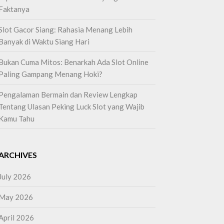
Faktanya
Slot Gacor Siang: Rahasia Menang Lebih
Banyak di Waktu Siang Hari
Bukan Cuma Mitos: Benarkah Ada Slot Online
Paling Gampang Menang Hoki?
Pengalaman Bermain dan Review Lengkap
Tentang Ulasan Peking Luck Slot yang Wajib
Kamu Tahu
ARCHIVES
July 2026
May 2026
April 2026