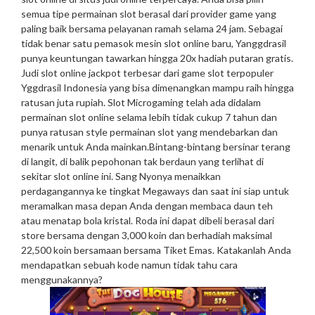
semua tipe permainan slot berasal dari provider game yang
paling baik bersama pelayanan ramah selama 24 jam. Sebagai
tidak benar satu pemasok mesin slot online baru, Yanggdrasil
punya keuntungan tawarkan hingga 20x hadiah putaran gratis.
Judi slot online jackpot terbesar dari game slot terpopuler
Yggdrasil Indonesia yang bisa dimenangkan mampu raih hingga
ratusan juta rupiah. Slot Microgaming telah ada didalam
permainan slot online selama lebih tidak cukup 7 tahun dan
punya ratusan style permainan slot yang mendebarkan dan
menarik untuk Anda mainkan.
Bintang-bintang bersinar terang
di langit, di balik pepohonan tak berdaun yang terlihat di
sekitar slot online ini. Sang Nyonya menaikkan
perdagangannya ke tingkat Megaways dan saat ini siap untuk
meramalkan masa depan Anda dengan membaca daun teh
atau menatap bola kristal. Roda ini dapat dibeli berasal dari
store bersama dengan 3,000 koin dan berhadiah maksimal
22,500 koin bersamaan bersama Tiket Emas. Katakanlah Anda
mendapatkan sebuah kode namun tidak tahu cara
menggunakannya?