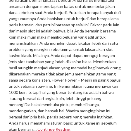
perhatikan permainan.
Saat berjudi, Anda harus membatasi
ancaman dengan menetapkan batas untuk membelanjakan
dana sebelum saat Anda berjudi. Putuskan berapa banyak duit
yang umumnya Anda habiskan untuk berjudi dan berapa lama
perlu bermain, dan patuhi batasan spesial ini. Faktor perlu lain
dari mesin slot ini adalah bahwa, bila Anda bermain bersama
koin maksimum maka memiliki peluang yang adil untuk
menang.
Bahkan, Anda mungkin dapat lakukan lebih dari satu
problem yang mungkin sebelumnya untuk laksanakan slot
kasino klasik. Misalnya, Anda dapat dapat menguji beragam
jenis slot tambahan yang indah di kasino biasa. Memberikan
hasil mungkin menjadi alasan yang memadai bagi banyak orang,
dikarenakan mereka tidak akan jemu memainkan game yang
sama secara konsisten. Flower Power – Mesin ini paling bagus
untuk sebagian pay-line. Ini kemungkinan cuma menawarkan
1000 koin, tetapi hal yang benar tentang itu adalah bahwa
‘kurang berasal dari angka koin, lebih tinggi peluang
menang’.
Dia bakal membuka pintu, membeli bunga,
mendengarkan, dan banyak hal. Wanita menginginkan ini
berasal dari pria baik, persis seperti yang mereka inginkan.
Anda harus memahami aturan basic untuk game ini sebelum
akan bermain.…
Continue Reading