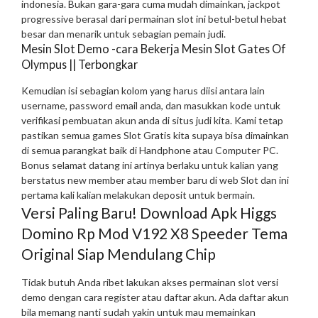
indonesia. Bukan gara-gara cuma mudah dimainkan, jackpot
progressive berasal dari permainan slot ini betul-betul hebat
besar dan menarik untuk sebagian pemain judi.
Mesin Slot Demo -cara Bekerja Mesin Slot Gates Of
Olympus || Terbongkar
Kemudian isi sebagian kolom yang harus diisi antara lain
username, password email anda, dan masukkan kode untuk
verifikasi pembuatan akun anda di situs judi kita. Kami tetap
pastikan semua games Slot Gratis kita supaya bisa dimainkan
di semua parangkat baik di Handphone atau Computer PC.
Bonus selamat datang ini artinya berlaku untuk kalian yang
berstatus new member atau member baru di web Slot dan ini
pertama kali kalian melakukan deposit untuk bermain.
Versi Paling Baru! Download Apk Higgs
Domino Rp Mod V192 X8 Speeder Tema
Original Siap Mendulang Chip
Tidak butuh Anda ribet lakukan akses permainan slot versi
demo dengan cara register atau daftar akun. Ada daftar akun
bila memang nanti sudah yakin untuk mau memainkan