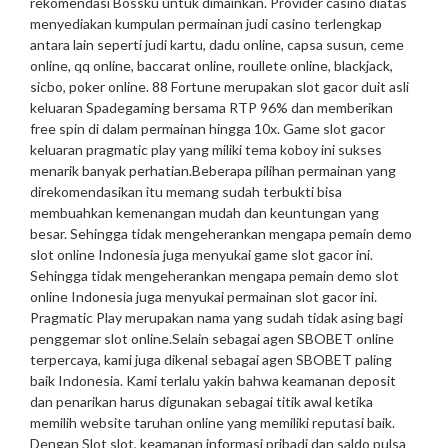
rekomendasi Bossku untuk dimainkan. Provider casino diatas
menyediakan kumpulan permainan judi casino terlengkap
antara lain seperti judi kartu, dadu online, capsa susun, ceme
online, qq online, baccarat online, roullete online, blackjack,
sicbo, poker online. 88 Fortune merupakan slot gacor duit asli
keluaran Spadegaming bersama RTP 96% dan memberikan
free spin di dalam permainan hingga 10x. Game slot gacor
keluaran pragmatic play yang miliki tema koboy ini sukses
menarik banyak perhatian.
Beberapa pilihan permainan yang
direkomendasikan itu memang sudah terbukti bisa
membuahkan kemenangan mudah dan keuntungan yang
besar. Sehingga tidak mengeherankan mengapa pemain demo
slot online Indonesia juga menyukai game slot gacor ini.
Sehingga tidak mengeherankan mengapa pemain demo slot
online Indonesia juga menyukai permainan slot gacor ini.
Pragmatic Play merupakan nama yang sudah tidak asing bagi
penggemar slot online.
Selain sebagai agen SBOBET online
terpercaya, kami juga dikenal sebagai agen SBOBET paling
baik Indonesia. Kami terlalu yakin bahwa keamanan deposit
dan penarikan harus digunakan sebagai titik awal ketika
memilih website taruhan online yang memiliki reputasi baik.
Dengan Slot slot, keamanan informasi pribadi dan saldo pulsa