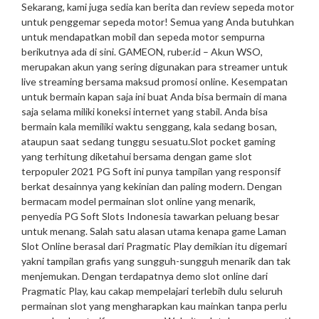
Sekarang, kami juga sedia kan berita dan review sepeda motor
untuk penggemar sepeda motor! Semua yang Anda butuhkan
untuk mendapatkan mobil dan sepeda motor sempurna
berikutnya ada di sini. GAMEON, ruber.id – Akun WSO,
merupakan akun yang sering digunakan para streamer untuk
live streaming bersama maksud promosi online. Kesempatan
untuk bermain kapan saja ini buat Anda bisa bermain di mana
saja selama miliki koneksi internet yang stabil. Anda bisa
bermain kala memiliki waktu senggang, kala sedang bosan,
ataupun saat sedang tunggu sesuatu.
Slot pocket gaming
yang terhitung diketahui bersama dengan game slot
terpopuler 2021 PG Soft ini punya tampilan yang responsif
berkat desainnya yang kekinian dan paling modern. Dengan
bermacam model permainan slot online yang menarik,
penyedia PG Soft Slots Indonesia tawarkan peluang besar
untuk menang. Salah satu alasan utama kenapa game Laman
Slot Online berasal dari Pragmatic Play demikian itu digemari
yakni tampilan grafis yang sungguh-sungguh menarik dan tak
menjemukan. Dengan terdapatnya demo slot online dari
Pragmatic Play, kau cakap mempelajari terlebih dulu seluruh
permainan slot yang mengharapkan kau mainkan tanpa perlu