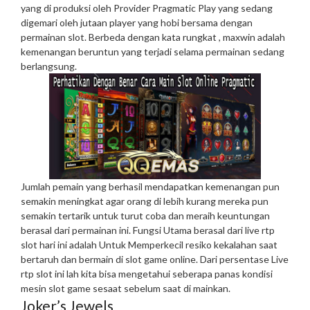
yang di produksi oleh Provider Pragmatic Play yang sedang
digemari oleh jutaan player yang hobi bersama dengan
permainan slot. Berbeda dengan kata rungkat , maxwin adalah
kemenangan beruntun yang terjadi selama permainan sedang
berlangsung.
Jumlah pemain yang berhasil mendapatkan kemenangan pun
semakin meningkat agar orang di lebih kurang mereka pun
semakin tertarik untuk turut coba dan meraih keuntungan
berasal dari permainan ini. Fungsi Utama berasal dari live rtp
slot hari ini adalah Untuk Memperkecil resiko kekalahan saat
bertaruh dan bermain di slot game online. Dari persentase Live
rtp slot ini lah kita bisa mengetahui seberapa panas kondisi
mesin slot game sesaat sebelum saat di mainkan.
Joker’s Jewels