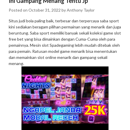
Ini Gampang Menang Tentu Jp
Posted on
October 31, 2022
by
Anthony Taylor
Situs judi bola paling baik, terbesar dan terpercaya saba sport
kini sediakan beragam pilihan permainan yang menarik dan juga
beruntung. Saba sport memiliki banyak sekali koleksi game slot
free bet yang bisa dimainkan dengan Cuma-Cuma oleh para
pemainnya. Mesin slot Spadegaming lebih mudah ditebak oleh
para pemain. Ratusan model game menarik bisa menentukan
dan memainkan slot online menarik dan gampang sekali
menang.