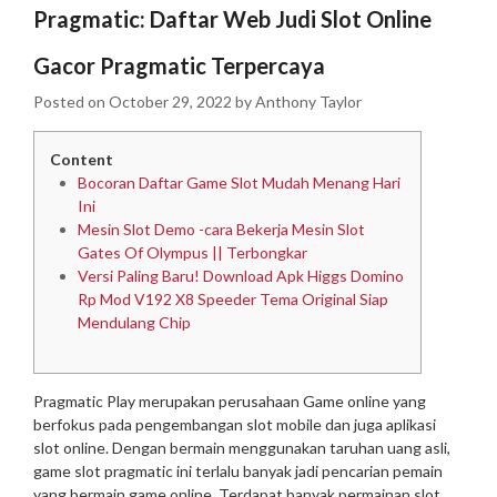
Pragmatic: Daftar Web Judi Slot Online
Gacor Pragmatic Terpercaya
Posted on
October 29, 2022
by
Anthony Taylor
Content
Bocoran Daftar Game Slot Mudah Menang Hari
Ini
Mesin Slot Demo -cara Bekerja Mesin Slot
Gates Of Olympus || Terbongkar
Versi Paling Baru! Download Apk Higgs Domino
Rp Mod V192 X8 Speeder Tema Original Siap
Mendulang Chip
Pragmatic Play merupakan perusahaan Game online yang
berfokus pada pengembangan slot mobile dan juga aplikasi
slot online. Dengan bermain menggunakan taruhan uang asli,
game slot pragmatic ini terlalu banyak jadi pencarian pemain
yang bermain game online. Terdapat banyak permainan slot