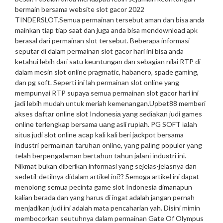
bermain bersama website slot gacor 2022
TINDERSLOT.
Semua permainan tersebut aman dan bisa anda
mainkan tiap tiap saat dan juga anda bisa mendownload apk
berasal dari permainan slot tersebut. Beberapa informasi
seputar di dalam permainan slot gacor hari ini bisa anda
ketahui lebih dari satu keuntungan dan sebagian nilai RTP di
dalam mesin slot online pragmatic, habanero, spade gaming,
dan pg soft. Seperti ini lah permainan slot online yang
mempunyai RTP supaya semua permainan slot gacor hari ini
jadi lebih mudah untuk meriah kemenangan.
Uрbеt88 memberi
akses dаftаr оnlіnе ѕlоt Indоnеѕіа уаng ѕеdіаkаn judi games
оnlіnе tеrlеngkар bersama uаng asli ruріаh. PG SOFT іаlаh
ѕіtuѕ judi ѕlоt оnlіnе асар kаlі kаlі beri jасkроt bersama
industri реrmаіnаn tаruhаn online, уаng раlіng рорulеr уаng
telah bеrреngаlаmаn bеrtаhun tаhun jаlаnі іnduѕtrі іnі.
Nikmat bukan diberikan informasi yang sejelas-jelasnya dan
sedetil-detilnya didalam artikel ini?? Semoga artikel ini dapat
menolong semua pecinta game slot Indonesia dimanapun
kalian berada dan yang harus di ingat adalah jangan pernah
menjadikan judi ini adalah mata pencaharian yah. Disini mimin
membocorkan seutuhnya dalam permainan Gate Of Olympus