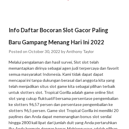
Info Daftar Bocoran Slot Gacor Paling
Baru Gampang Menang Hari Ini 2022
Posted on
October 30, 2022
by
Anthony Taylor
Melalui pengalaman dan hasil survei, Slot slot telah
memantapkan dirinya sebagai agen judi terpercaya dan favorit
semua masyarakat Indonesia. Kami tidak dapat dapat
mencapai ini tanpa dukungan berasal dari anggota kita yang
telah menjadikan situs slot game kita sebagai pilihan terbaik
untuk slotters slot. Tropical Gorilla adalah game online Slot
slot yang cukup fluktuatif bersama persentase pengembalian
ke slotters 96,57 persen dan persentase pengembalian ke
slotters 96,5 persen. Game slot Tropical Gorilla ini memiliki 20
paylines dan Anda dapat memenangkan bonus slot senilai
hingga 2800 kali lipat dari jumlah duit yang Anda pertaruhkan
jika Anda bermain dengan benar. Mahjong ways adalah pilihan