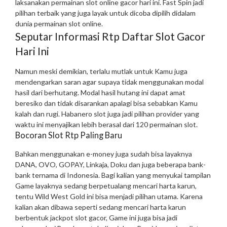
laksanakan permainan slot online gacor hari ini. Fast Spin jadi
pilihan terbaik yang juga layak untuk dicoba dipilih didalam
dunia permainan slot online.
Seputar Informasi Rtp Daftar Slot Gacor
Hari Ini
Namun meski demikian, terlalu mutlak untuk Kamu juga
mendengarkan saran agar supaya tidak menggunakan modal
hasil dari berhutang. Modal hasil hutang ini dapat amat
beresiko dan tidak disarankan apalagi bisa sebabkan Kamu
kalah dan rugi. Habanero slot juga jadi pilihan provider yang
waktu ini menyajikan lebih berasal dari 120 permainan slot.
Bocoran Slot Rtp Paling Baru
Bahkan menggunakan e-money juga sudah bisa layaknya
DANA, OVO, GOPAY, Linkaja, Doku dan juga beberapa bank-
bank ternama di Indonesia. Bagi kalian yang menyukai tampilan
Game layaknya sedang berpetualang mencari harta karun,
tentu Wild West Gold ini bisa menjadi pilihan utama. Karena
kalian akan dibawa seperti sedang mencari harta karun
berbentuk jackpot slot gacor, Game ini juga bisa jadi