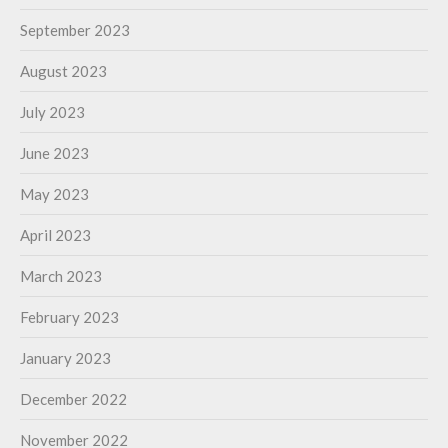
September 2023
August 2023
July 2023
June 2023
May 2023
April 2023
March 2023
February 2023
January 2023
December 2022
November 2022