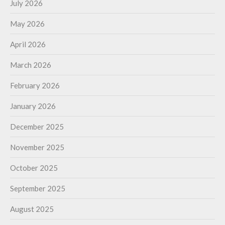
July 2026
May 2026
April 2026
March 2026
February 2026
January 2026
December 2025
November 2025
October 2025
September 2025
August 2025