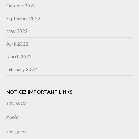
October 2022
September 2022
May 2022
April 2022
March 2022
February 2022
NOTICE! IMPORTANT LINKS
slot gacor
mpoid
slot gacor