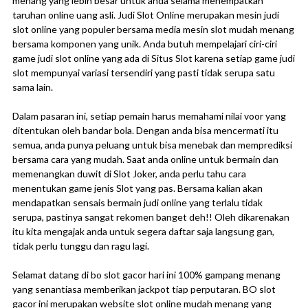
menang yang lebih besar untuk anda selama menempatkan
taruhan online uang asli. Judi Slot Online merupakan mesin judi
slot online yang populer bersama media mesin slot mudah menang
bersama komponen yang unik. Anda butuh mempelajari ciri-ciri
game judi slot online yang ada di Situs Slot karena setiap game judi
slot mempunyai variasi tersendiri yang pasti tidak serupa satu
sama lain.
Dalam pasaran ini, setiap pemain harus memahami nilai voor yang
ditentukan oleh bandar bola. Dengan anda bisa mencermati itu
semua, anda punya peluang untuk bisa menebak dan memprediksi
bersama cara yang mudah. Saat anda online untuk bermain dan
memenangkan duwit di Slot Joker, anda perlu tahu cara
menentukan game jenis Slot yang pas. Bersama kalian akan
mendapatkan sensais bermain judi online yang terlalu tidak
serupa, pastinya sangat rekomen banget deh!! Oleh dikarenakan
itu kita mengajak anda untuk segera daftar saja langsung gan,
tidak perlu tunggu dan ragu lagi.
Selamat datang di bo slot gacor hari ini 100% gampang menang
yang senantiasa memberikan jackpot tiap perputaran. BO slot
gacor ini merupakan website slot online mudah menang yang