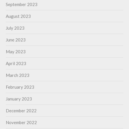
September 2023
August 2023
July 2023
June 2023
May 2023
April 2023
March 2023
February 2023
January 2023
December 2022
November 2022