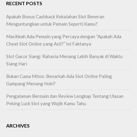
RECENT POSTS
Apakah Bonus Cashback Kekalahan Slot Beneran
Menguntungkan untuk Pemain Seperti Kamu?
Masihkah Ada Pemain yang Percaya dengan “Apakah Ada
Cheat Slot Online yang Asli?” Ini Faktanya
Slot Gacor Siang: Rahasia Menang Lebih Banyak di Waktu
Siang Hari
Bukan Cuma Mitos: Benarkah Ada Slot Online Paling
Gampang Menang Hoki?
Pengalaman Bermain dan Review Lengkap Tentang Ulasan
Peking Luck Slot yang Wajib Kamu Tahu
ARCHIVES