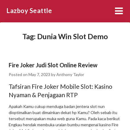
Skip
Lazboy Seattle
to
content
Tag:
Dunia Win Slot Demo
Fire Joker Judi Slot Online Review
Posted on
May 7, 2023
by
Anthony Taylor
Tafsiran Fire Joker Mobile Slot: Kasino
Nyaman & Penjagaan RTP
Apakah Kamu cukup
menduga badan jentera slot nun
dioptimalkan buat dimainkan dekat hp Kamu? Oleh sebab itu
tersebut merupakan muka web guna Kamu. Pada kaca berikut
Engkau hendak membuka uraian bumbu mengenai kasino Fire