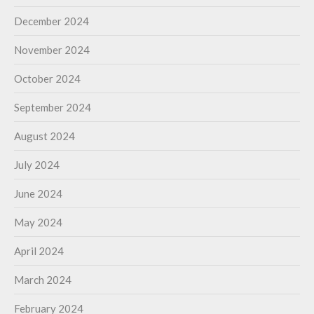
December 2024
November 2024
October 2024
September 2024
August 2024
July 2024
June 2024
May 2024
April 2024
March 2024
February 2024