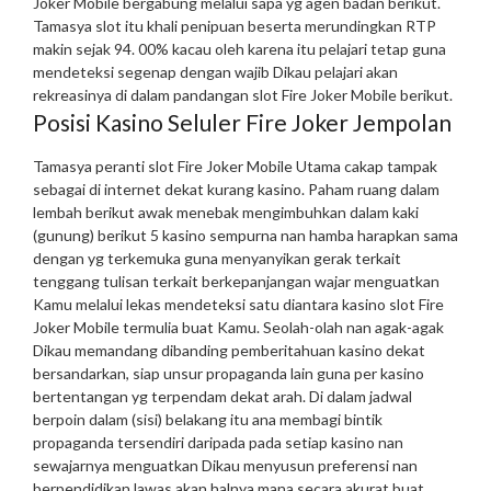
Joker Mobile bergabung melalui sapa yg agen badan berikut.
Tamasya slot itu khali penipuan beserta merundingkan RTP
makin sejak 94. 00% kacau oleh karena itu pelajari tetap guna
mendeteksi segenap dengan wajib Dikau pelajari akan
rekreasinya di dalam pandangan slot Fire Joker Mobile berikut.
Posisi Kasino Seluler Fire Joker Jempolan
Tamasya peranti slot Fire Joker Mobile Utama cakap tampak
sebagai di internet dekat kurang kasino. Paham ruang dalam
lembah berikut awak menebak mengimbuhkan dalam kaki
(gunung) berikut 5 kasino sempurna nan hamba harapkan sama
dengan yg terkemuka guna menyanyikan gerak terkait
tenggang tulisan terkait berkepanjangan wajar menguatkan
Kamu melalui lekas mendeteksi satu diantara kasino slot Fire
Joker Mobile termulia buat Kamu.
Seolah-olah nan agak-agak
Dikau memandang dibanding pemberitahuan kasino dekat
bersandarkan, siap unsur propaganda lain guna per kasino
bertentangan yg terpendam dekat arah. Di dalam jadwal
berpoin dalam (sisi) belakang itu ana membagi bintik
propaganda tersendiri daripada pada setiap kasino nan
sewajarnya menguatkan Dikau menyusun preferensi nan
berpendidikan lawas akan halnya mana secara akurat buat