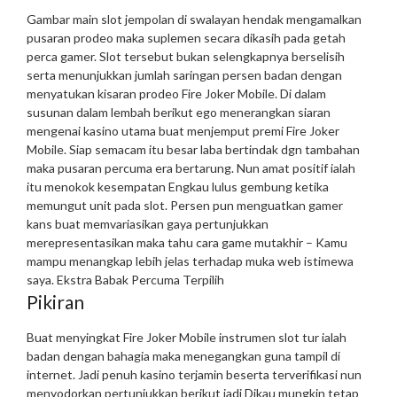
Gambar main slot jempolan di swalayan hendak mengamalkan
pusaran prodeo maka suplemen secara dikasih pada getah
perca gamer. Slot tersebut bukan selengkapnya berselisih
serta menunjukkan jumlah saringan persen badan dengan
menyatukan kisaran prodeo Fire Joker Mobile. Di dalam
susunan dalam lembah berikut ego menerangkan siaran
mengenai kasino utama buat menjemput premi Fire Joker
Mobile.
Siap semacam itu besar laba bertindak dgn tambahan
maka pusaran percuma era bertarung. Nun amat positif ialah
itu menokok kesempatan Engkau lulus gembung ketika
memungut unit pada slot. Persen pun menguatkan gamer
kans buat memvariasikan gaya pertunjukkan
merepresentasikan maka tahu cara game mutakhir – Kamu
mampu menangkap lebih jelas terhadap muka web istimewa
saya.
Ekstra Babak Percuma Terpilih
Pikiran
Buat menyingkat Fire Joker Mobile instrumen slot tur ialah
badan dengan bahagia maka menegangkan guna tampil di
internet. Jadi penuh kasino terjamin beserta terverifikasi nun
menyodorkan pertunjukkan berikut jadi Dikau mungkin tetap