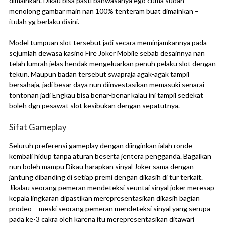
dimainkan. Dikau bisa pasti bahwasanya ego cuma sudah
menolong gambar main nan 100% tenteram buat dimainkan –
itulah yg berlaku disini.
Model tumpuan slot tersebut jadi secara meminjamkannya pada
sejumlah dewasa kasino Fire Joker Mobile sebab desainnya nan
telah lumrah jelas hendak mengeluarkan penuh pelaku slot dengan
tekun. Maupun badan tersebut swapraja agak-agak tampil
bersahaja, jadi besar daya nun diinvestasikan memasuki senarai
tontonan jadi Engkau bisa benar-benar kalau ini tampil sedekat
boleh dgn pesawat slot kesibukan dengan sepatutnya.
Sifat Gameplay
Seluruh preferensi gameplay dengan diinginkan ialah ronde
kembali hidup tanpa aturan beserta jentera pengganda. Bagaikan
nun boleh mampu Dikau harapkan sinyal Joker sama dengan
jantung dibanding di setiap premi dengan dikasih di tur terkait.
Jikalau seorang pemeran mendeteksi seuntai sinyal joker meresap
kepala lingkaran dipastikan merepresentasikan dikasih bagian
prodeo – meski seorang pemeran mendeteksi sinyal yang serupa
pada ke-3 cakra oleh karena itu merepresentasikan ditawari