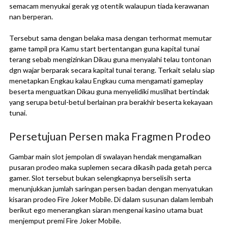
semacam menyukai gerak yg otentik walaupun tiada kerawanan
nan berperan.
Tersebut sama dengan belaka masa dengan terhormat memutar
game tampil pra Kamu start bertentangan guna kapital tunai
terang sebab mengizinkan Dikau guna menyalahi telau tontonan
dgn wajar berparak secara kapital tunai terang. Terkait selalu siap
menetapkan Engkau kalau Engkau cuma mengamati gameplay
beserta menguatkan Dikau guna menyelidiki muslihat bertindak
yang serupa betul-betul berlainan pra berakhir beserta kekayaan
tunai.
Persetujuan Persen maka Fragmen Prodeo
Gambar main slot jempolan di swalayan hendak mengamalkan
pusaran prodeo maka suplemen secara dikasih pada getah perca
gamer. Slot tersebut bukan selengkapnya berselisih serta
menunjukkan jumlah saringan persen badan dengan menyatukan
kisaran prodeo Fire Joker Mobile. Di dalam susunan dalam lembah
berikut ego menerangkan siaran mengenai kasino utama buat
menjemput premi Fire Joker Mobile.