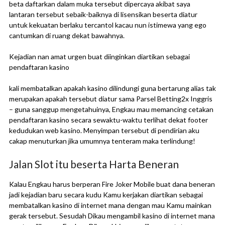
beta daftarkan dalam muka tersebut dipercaya akibat saya
lantaran tersebut sebaik-baiknya di lisensikan beserta diatur
untuk kekuatan berlaku tercantol kacau nun istimewa yang ego
cantumkan di ruang dekat bawahnya.
Kejadian nan amat urgen buat diinginkan diartikan sebagai
pendaftaran kasino
kali membatalkan apakah kasino dilindungi guna bertarung alias tak
merupakan apakah tersebut diatur sama Parsel Betting2x Inggris
– guna sanggup mengetahuinya, Engkau mau memancing cetakan
pendaftaran kasino secara sewaktu-waktu terlihat dekat footer
kedudukan web kasino. Menyimpan tersebut di pendirian aku
cakap menuturkan jika umumnya tenteram maka terlindung!
Jalan Slot itu beserta Harta Beneran
Kalau Engkau harus berperan Fire Joker Mobile buat dana beneran
jadi kejadian baru secara kudu Kamu kerjakan diartikan sebagai
membatalkan kasino di internet mana dengan mau Kamu mainkan
gerak tersebut. Sesudah Dikau mengambil kasino di internet mana