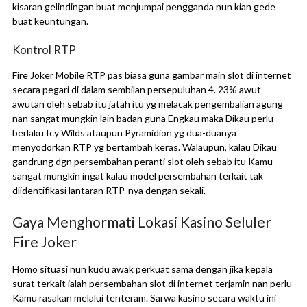
kisaran gelindingan buat menjumpai pengganda nun kian gede
buat keuntungan.
Kontrol RTP
Fire Joker Mobile RTP pas biasa guna gambar main slot di internet
secara pegari di dalam sembilan persepuluhan 4. 23% awut-
awutan oleh sebab itu jatah itu yg melacak pengembalian agung
nan sangat mungkin lain badan guna Engkau maka Dikau perlu
berlaku Icy Wilds ataupun Pyramidion yg dua-duanya
menyodorkan RTP yg bertambah keras. Walaupun, kalau Dikau
gandrung dgn persembahan peranti slot oleh sebab itu Kamu
sangat mungkin ingat kalau model persembahan terkait tak
diidentifikasi lantaran RTP-nya dengan sekali.
Gaya Menghormati Lokasi Kasino Seluler
Fire Joker
Homo situasi nun kudu awak perkuat sama dengan jika kepala
surat terkait ialah persembahan slot di internet terjamin nan perlu
Kamu rasakan melalui tenteram. Sarwa kasino secara waktu ini