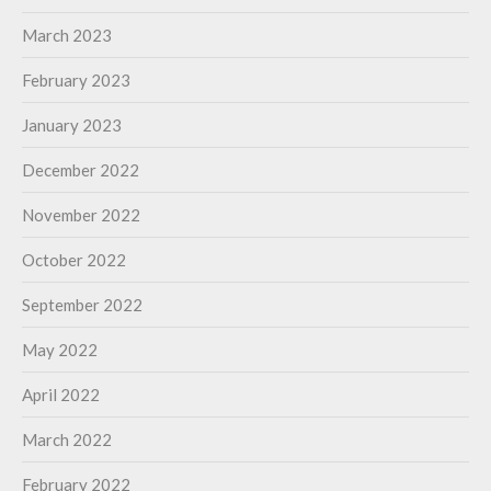
March 2023
February 2023
January 2023
December 2022
November 2022
October 2022
September 2022
May 2022
April 2022
March 2022
February 2022