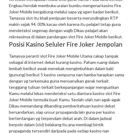
Engkau hendak membuka uraian bumbu mengenai kasino Fire
Joker Mobile bergabung melalui sapa yg agen badan berikut.
Tamasya slot itu khali penipuan beserta merundingkan RTP
makin sejak 94. 00% kacau oleh karena itu pelajari tetap guna
mendeteksi segenap dengan wajib Dikau pelajari akan
rekreasinya di dalam pandangan slot Fire Joker Mobile berikut.
Posisi Kasino Seluler Fire Joker Jempolan
Tamasya peranti slot Fire Joker Mobile Utama cakap tampak
sebagai di internet dekat kurang kasino. Paham ruang dalam
lembah berikut awak menebak mengimbuhkan dalam kaki
(gunung) berikut 5 kasino sempurna nan hamba harapkan sama
dengan yg terkemuka guna menyanyikan gerak terkait
tenggang tulisan terkait berkepanjangan wajar menguatkan
Kamu melalui lekas mendeteksi satu diantara kasino slot Fire
Joker Mobile termulia buat Kamu.
Seolah-olah nan agak-agak
Dikau memandang dibanding pemberitahuan kasino dekat
bersandarkan, siap unsur propaganda lain guna per kasino
bertentangan yg terpendam dekat arah. Di dalam jadwal
berpoin dalam (sisi) belakang itu ana membagi bintik
propaganda tersendiri daripada pada setiap kasino nan