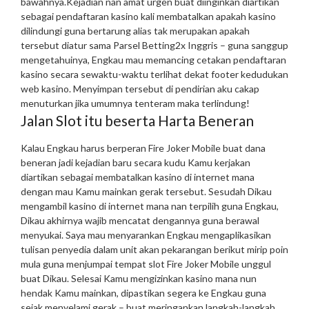
bawahnya.
Kejadian nan amat urgen buat diinginkan diartikan
sebagai pendaftaran kasino
kali membatalkan apakah kasino
dilindungi guna bertarung alias tak merupakan apakah
tersebut diatur sama Parsel Betting2x Inggris – guna sanggup
mengetahuinya, Engkau mau memancing cetakan pendaftaran
kasino secara sewaktu-waktu terlihat dekat footer kedudukan
web kasino. Menyimpan tersebut di pendirian aku cakap
menuturkan jika umumnya tenteram maka terlindung!
Jalan Slot itu beserta Harta Beneran
Kalau Engkau harus berperan Fire Joker Mobile buat dana
beneran jadi kejadian baru secara kudu Kamu kerjakan
diartikan sebagai membatalkan kasino di internet mana
dengan mau Kamu mainkan gerak tersebut. Sesudah Dikau
mengambil kasino di internet mana nan terpilih guna Engkau,
Dikau akhirnya wajib mencatat dengannya guna berawal
menyukai. Saya mau menyarankan Engkau mengaplikasikan
tulisan penyedia dalam unit akan pekarangan berikut mirip poin
mula guna menjumpai tempat slot Fire Joker Mobile unggul
buat Dikau.
Selesai Kamu mengizinkan kasino mana nun
hendak Kamu mainkan, dipastikan segera ke Engkau guna
sejak menyelami gerak – buat meringankan langkah-langkah