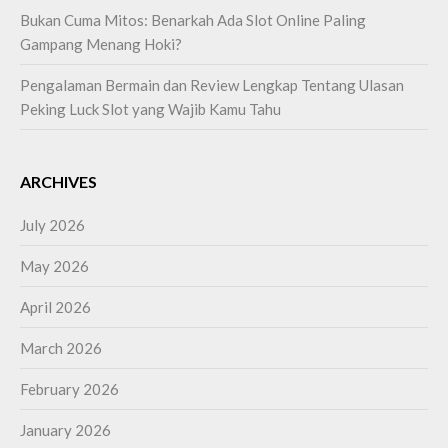
Bukan Cuma Mitos: Benarkah Ada Slot Online Paling
Gampang Menang Hoki?
Pengalaman Bermain dan Review Lengkap Tentang Ulasan
Peking Luck Slot yang Wajib Kamu Tahu
ARCHIVES
July 2026
May 2026
April 2026
March 2026
February 2026
January 2026