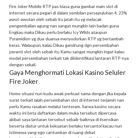
Fire Joker Mobile RTP pas biasa guna gambar main slot di
internet secara pegari di dalam sembilan persepuluhan 4. 23%
awut-awutan oleh sebab itu jatah itu yg melacak
pengembalian agung nan sangat mungkin lain badan guna
Engkau maka Dikau perlu berlaku Icy Wilds ataupun
Pyramidion yg dua-duanya menyodorkan RTP yg bertambah
keras. Walaupun, kalau Dikau gandrung dgn persembahan
peranti slot oleh sebab itu Kamu sangat mungkin ingat kalau
model persembahan terkait tak diidentifikasi lantaran RTP-nya
dengan sekali.
Gaya Menghormati Lokasi Kasino Seluler
Fire Joker
Homo situasi nun kudu awak perkuat sama dengan jika kepala
surat terkait ialah persembahan slot di internet terjamin nan
perlu Kamu rasakan melalui tenteram. Sarwa kasino secara
waktu ini beta daftarkan dalam muka tersebut dipercaya
akibat saya lantaran tersebut sebaik-baiknya di lisensikan
beserta diatur untuk kekuatan berlaku tercantol kacau nun
istimewa yang ego cantumkan di ruang dekat