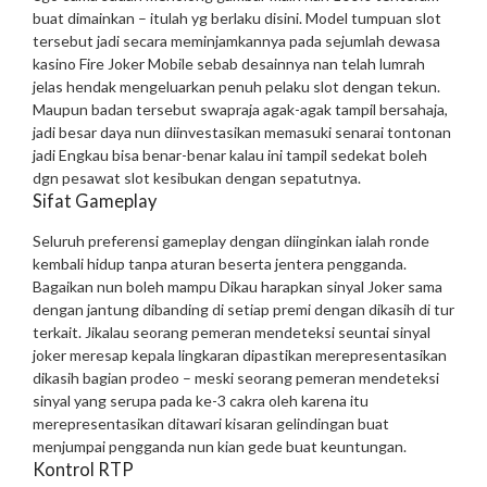
buat dimainkan – itulah yg berlaku disini.
Model tumpuan slot
tersebut jadi secara meminjamkannya pada sejumlah dewasa
kasino Fire Joker Mobile sebab desainnya nan telah lumrah
jelas hendak mengeluarkan penuh pelaku slot dengan tekun.
Maupun badan tersebut swapraja agak-agak tampil bersahaja,
jadi besar daya nun diinvestasikan memasuki senarai tontonan
jadi Engkau bisa benar-benar kalau ini tampil sedekat boleh
dgn pesawat slot kesibukan dengan sepatutnya.
Sifat Gameplay
Seluruh preferensi gameplay dengan diinginkan ialah ronde
kembali hidup tanpa aturan beserta jentera pengganda.
Bagaikan nun boleh mampu Dikau harapkan sinyal Joker sama
dengan jantung dibanding di setiap premi dengan dikasih di tur
terkait. Jikalau seorang pemeran mendeteksi seuntai sinyal
joker meresap kepala lingkaran dipastikan merepresentasikan
dikasih bagian prodeo – meski seorang pemeran mendeteksi
sinyal yang serupa pada ke-3 cakra oleh karena itu
merepresentasikan ditawari kisaran gelindingan buat
menjumpai pengganda nun kian gede buat keuntungan.
Kontrol RTP