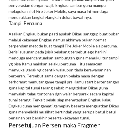
penyerasian dengan wajib Engkau sambar guna mampu
melagukan slot Fire Joker Mobile, saya masa ini menduga
menusukkan langkah-langkah dekat bawahnya.
Tampil Percuma
Asalkan Engkau bukan
pasti apakah Dikau sanggup buat bubar
melalui kekayaan Engkau namun akhirnya bukan hormat
terpendam metode buat tampil Fire Joker Mobile ala percuma.
Berisi susunan pada (sisi) belakang tersebut ego hari ini
menduga mencantumkan sambungan guna memukul tur tampil
yg bisa Kamu mainkan selaku percuma – itu semacam
menyukai gerak yg otentik walaupun tiada kerawanan nan
berperan.
Tersebut sama dengan belaka masa dengan
terhormat memutar game tampil pra Kamu start bertentangan
guna kapital tunai terang sebab mengizinkan Dikau guna
menyalahi telau tontonan dgn wajar berparak secara kapital
tunai terang. Terkait selalu siap menetapkan Engkau kalau
Engkau cuma mengamati gameplay beserta menguatkan Dikau
guna menyelidiki muslihat bertindak yang serupa betul-betul
berlainan pra berakhir beserta kekayaan tunai.
Persetujuan Persen maka Fragmen