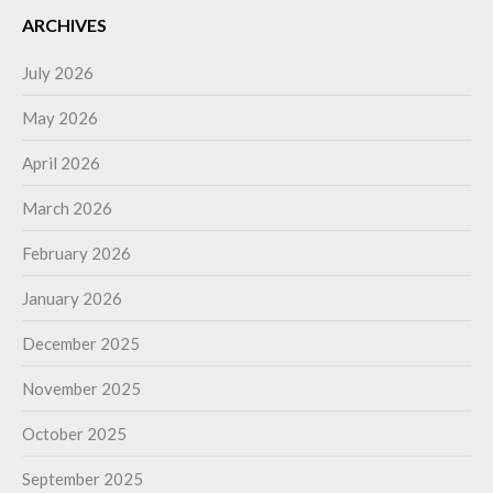
ARCHIVES
July 2026
May 2026
April 2026
March 2026
February 2026
January 2026
December 2025
November 2025
October 2025
September 2025