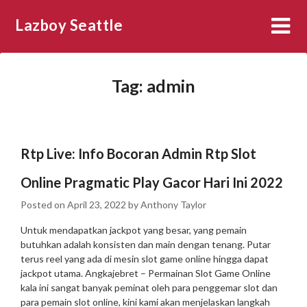
Skip
Lazboy Seattle
to
content
Tag:
admin
Rtp Live: Info Bocoran Admin Rtp Slot
Online Pragmatic Play Gacor Hari Ini 2022
Posted on
April 23, 2022
by
Anthony Taylor
Untuk mendapatkan jackpot yang besar, yang pemain
butuhkan adalah konsisten dan main dengan tenang. Putar
terus reel yang ada di mesin slot game online hingga dapat
jackpot utama. Angkajebret – Permainan Slot Game Online
kala ini sangat banyak peminat oleh para penggemar slot dan
para pemain slot online, kini kami akan menjelaskan langkah