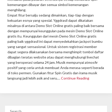
kemenangan dibayar dan semua simbol kemenangan
menghilang.
Empat fitur bersalju sedang dimainkan, tiap-tiap dengan
kekuatan esnya yang spesial. Yggdrasil dapat dikatakan
misalnya di antara Demo Slot Online gratis paling baik bersama
dengan mempunyai keunggulan pada mesin Demo Slot Online
gratis itu. Keunggulan dari mesin Demo Slot Online gratis
paling baik yggdrasil ini dapat menyedekahkan jackpot bumbu
yang sangat sensasional. Untuk sistem registrasi member
dapat segera dilaksanakan bersama menghimpit tombol daftar
dibagian teratas website atau dapat menghubungi livechat
yang beroperasi selama 24 jam. Musik mempunyai atmosfir
positif yang ceria untuk membuat Anda merasa seperti berada
di toko permen. Gunakan fitur Spin Gratis dan irama musik
langsung jadi lebih asik and seru.…
Continue Reading
SEARCH