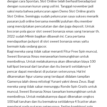
dengan cara Spontan, Slot Online telah berhasil beradaptasi
dengan susunan kurun yang usil ini. Tanggal november jadi
saksi mata bahwa peluncuran agen Demo Slot Online gratis
Slot Online. Seminggu sudah peluncuran saya sukses menarik
pasaran judi online bersama memiliki puluhan ribu member
yang menciptakan pencatatan dan dan juga deposit. Untuk
bocoran pola gacor slot sweet bonanza xmas yang teranyar th.
2022 sudah Mimin bagikan dibawah ini. Cara pertama
mendapatkan jackpot di slot sweet bonanza xmas yaitu
bermain kala sedang gacor.
Bagi mereka yang tidak sabar menanti Fitur Free Spin muncul,
Sweet Bonanza Xmas menawarkan kemungkinan untuk
membelinya. Untuk melakukannya akan dikenakan biaya 100
kali lipat berasal dari taruhan dan itu berarti setidaknya 4
pencar dapat mendarat di putaran seterusnya. Hal ini
dikarenakan figur utama yang terdapat didalam tampilan
Gamenya ialah dewa mitologi Yunani yakni dewa Zeus. Bagi
mereka yang tidak sabar menunggu Ronde Spin Gratis untuk
muncul, Sweet Bonanza Xmas tawarkan kemungkinan untuk
membelinya. Untuk melakukannya dapat dikenakan ongkos
100 kali taruhan dan itu bermakna setidaknya 4 Scatter akan
mendarat pada putaran seterusnya. Setiap kombinasi spin