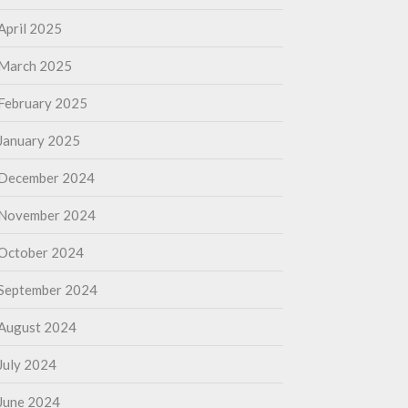
April 2025
March 2025
February 2025
January 2025
December 2024
November 2024
October 2024
September 2024
August 2024
July 2024
June 2024