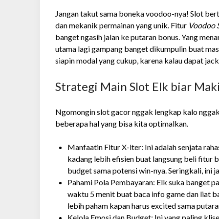
Jangan takut sama boneka voodoo-nya! Slot bert
dan mekanik permainan yang unik. Fitur
Voodoo 
banget ngasih jalan ke putaran bonus. Yang mena
utama lagi gampang banget dikumpulin buat mas
siapin modal yang cukup, karena kalau dapat jac
Strategi Main Slot Elk biar Mak
Ngomongin slot gacor nggak lengkap kalo nggak b
beberapa hal yang bisa kita optimalkan.
Manfaatin Fitur X-iter: Ini adalah senjata rah
kadang lebih efisien buat langsung beli fitur
budget sama potensi win-nya. Seringkali, ini 
Pahami Pola Pembayaran: Elk suka banget pak
waktu 5 menit buat baca info game dan liat b
lebih paham kapan harus excited sama putaran
Kelola Emosi dan Budget: Ini yang paling klis