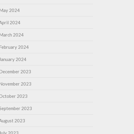
May 2024
April 2024
March 2024
February 2024
January 2024
December 2023
November 2023
October 2023
September 2023
August 2023
July 2023