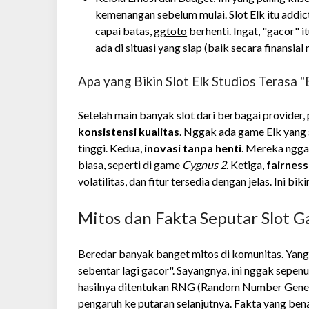
kemenangan sebelum mulai. Slot Elk itu addic
capai batas,
ggtoto
berhenti. Ingat, "gacor" i
ada di situasi yang siap (baik secara finansi
Apa yang Bikin Slot Elk Studios Terasa 
Setelah main banyak slot dari berbagai provider, 
konsistensi kualitas
. Nggak ada game Elk yang 
tinggi. Kedua,
inovasi tanpa henti
. Mereka ngga
biasa, seperti di game
Cygnus 2
. Ketiga,
fairnes
volatilitas, dan fitur tersedia dengan jelas. Ini biki
Mitos dan Fakta Seputar Slot G
Beredar banyak banget mitos di komunitas. Yang 
sebentar lagi gacor". Sayangnya, ini nggak sepenu
hasilnya ditentukan RNG (Random Number Genera
pengaruh ke putaran selanjutnya. Fakta yang benar