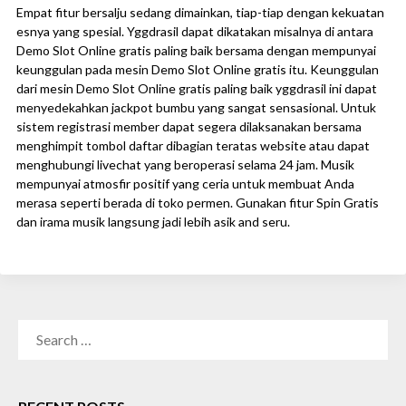
Empat fitur bersalju sedang dimainkan, tiap-tiap dengan kekuatan
esnya yang spesial. Yggdrasil dapat dikatakan misalnya di antara
Demo Slot Online gratis paling baik bersama dengan mempunyai
keunggulan pada mesin Demo Slot Online gratis itu. Keunggulan
dari mesin Demo Slot Online gratis paling baik yggdrasil ini dapat
menyedekahkan jackpot bumbu yang sangat sensasional. Untuk
sistem registrasi member dapat segera dilaksanakan bersama
menghimpit tombol daftar dibagian teratas website atau dapat
menghubungi livechat yang beroperasi selama 24 jam. Musik
mempunyai atmosfir positif yang ceria untuk membuat Anda
merasa seperti berada di toko permen. Gunakan fitur Spin Gratis
dan irama musik langsung jadi lebih asik and seru.
SEARCH
FOR: