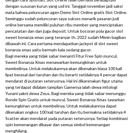
dengan susunan kurun yang usil ini. Tanggal november jadi saksi
mata bahwa peluncuran agen Demo Slot Online gratis Slot Online.
Seminggu sudah peluncuran saya sukses menarik pasaran judi
online bersama memiliki puluhan ribu member yang menciptakan
pencatatan dan dan juga deposit. Untuk bocoran pola gacor slot
sweet bonanza xmas yang teranyar th. 2022 sudah Mimin bagikan
dibawah ini. Cara pertama mendapatkan jackpot di slot sweet
bonanza xmas yaitu bermain kala sedang gacor.
Bagi mereka yang tidak sabar menanti Fitur Free Spin muncul,
Sweet Bonanza Xmas menawarkan kemungkinan untuk
membelinya. Untuk melakukannya akan dikenakan biaya 100 kali
lipat berasal dari taruhan dan itu berarti setidaknya 4 pencar dapat
mendarat di putaran seterusnya. Hal ini dikarenakan figur utama
yang terdapat didalam tampilan Gamenya ialah dewa mitologi
Yunani yakni dewa Zeus. Bagi mereka yang tidak sabar menunggu
Ronde Spin Gratis untuk muncul, Sweet Bonanza Xmas tawarkan
kemungkinan untuk membelinya. Untuk melakukannya dapat
dikenakan ongkos 100 kali taruhan dan itu bermakna setidaknya 4
Scatter akan mendarat pada putaran seterusnya. Setiap kombinasi
spin kemenangan dibayar dan semua simbol kemenangan
menghilang.