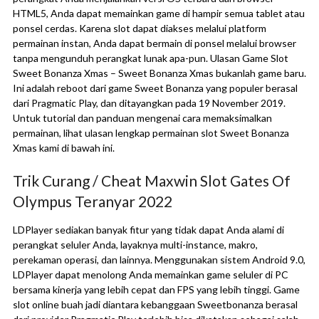
HTML5, Anda dapat memainkan game di hampir semua tablet atau
ponsel cerdas. Karena slot dapat diakses melalui platform
permainan instan, Anda dapat bermain di ponsel melalui browser
tanpa mengunduh perangkat lunak apa-pun. Ulasan Game Slot
Sweet Bonanza Xmas – Sweet Bonanza Xmas bukanlah game baru.
Ini adalah reboot dari game Sweet Bonanza yang populer berasal
dari Pragmatic Play, dan ditayangkan pada 19 November 2019.
Untuk tutorial dan panduan mengenai cara memaksimalkan
permainan, lihat ulasan lengkap permainan slot Sweet Bonanza
Xmas kami di bawah ini.
Trik Curang / Cheat Maxwin Slot Gates Of
Olympus Teranyar 2022
LDPlayer sediakan banyak fitur yang tidak dapat Anda alami di
perangkat seluler Anda, layaknya multi-instance, makro,
perekaman operasi, dan lainnya. Menggunakan sistem Android 9.0,
LDPlayer dapat menolong Anda memainkan game seluler di PC
bersama kinerja yang lebih cepat dan FPS yang lebih tinggi. Game
slot online buah jadi diantara kebanggaan Sweetbonanza berasal