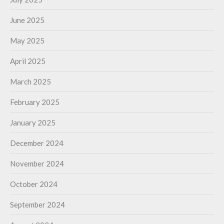
June 2025
May 2025
April 2025
March 2025
February 2025
January 2025
December 2024
November 2024
October 2024
September 2024