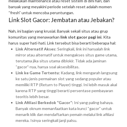
melakukan maintenance atau reset sistem di dini hari, dan
banyak yang meyakini periode setelah reset adalah momen
“fresh” untuk mencoba peruntungan.
Link Slot Gacor: Jembatan atau Jebakan?
Nah, ini bagian yang krusial. Banyak sekali situs atau grup
komunitas yang menawarkan
link slot gacor pagi ini
. Kita
harus super hati-hati. Link tersebut bisa berarti beberapa hal:
Link Alternatif Akses:
Seringkali, link ini hanyalah link
mirror atau alternatif untuk mengakses situs game utama,
terutama jika situs utama diblokir. Tidak ada jaminan
“gacor”-nya, hanya soal aksesibilitas.
Link ke Game Tertentu:
Kadang, link mengarah langsung
ke satu jenis permainan slot yang sedang populer atau
memiliki RTP (Return to Player) tinggi. Ini lebih masuk akal
karena RTP yang tinggi berarti persentase pembayaran
teoritis lebih besar.
Link Afiliasi Berkedok “Gacor”:
Ini yang paling bahaya.
Banyak oknum memanfaatkan kata kunci “gacor” untuk
menarik klik dan mendaftarkan pemain melalui link afiliasi
mereka. Isinya seringkali janji palsu.