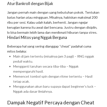
Atur Bankroll dengan Bijak
Jangan pernah main dengan uang kebutuhan pokok. Tentukan
batas harian atau mingguan. Misalnya, habiskan maksimal 200
ribu per sesi. Kalau udah kalah, berhenti. Jangan ngejar
kerugian karena itu awal dari bencana. Justru dengan disiplin,
lo bisa bermain lebih lama dan menikmati hiburan tanpa stres.
Hindari Mitos yang Nggak Berguna
Beberapa hal yang sering dianggap “cheat” padahal cuma
mitos belaka:
Main di jam tertentu (misalnya jam 3 pagi) – RNG nggak
peduli waktu.
Mengganti taruhan secara tiba-tiba – Nggak
mempengaruhi hasil.
Memencet tombol spin dengan ritme tertentu – Hasil
tetap acak.
Menggunakan akun baru supaya dapat beginner’s luck –
Nggak ada dasar ilmiahnya.
Dampak Negatif Percaya dengan Cheat