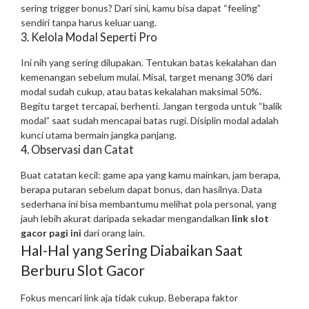
sering trigger bonus? Dari sini, kamu bisa dapat “feeling”
sendiri tanpa harus keluar uang.
3. Kelola Modal Seperti Pro
Ini nih yang sering dilupakan. Tentukan batas kekalahan dan
kemenangan sebelum mulai. Misal, target menang 30% dari
modal sudah cukup, atau batas kekalahan maksimal 50%.
Begitu target tercapai, berhenti. Jangan tergoda untuk “balik
modal” saat sudah mencapai batas rugi. Disiplin modal adalah
kunci utama bermain jangka panjang.
4. Observasi dan Catat
Buat catatan kecil: game apa yang kamu mainkan, jam berapa,
berapa putaran sebelum dapat bonus, dan hasilnya. Data
sederhana ini bisa membantumu melihat pola personal, yang
jauh lebih akurat daripada sekadar mengandalkan
link slot
gacor pagi ini
dari orang lain.
Hal-Hal yang Sering Diabaikan Saat
Berburu Slot Gacor
Fokus mencari link aja tidak cukup. Beberapa faktor