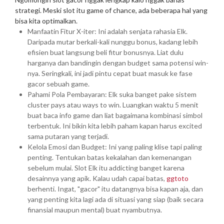
strategi. Meski slot itu game of chance, ada beberapa hal yang
bisa kita optimalkan.
Manfaatin Fitur X-iter: Ini adalah senjata rahasia Elk.
Daripada mutar berkali-kali nunggu bonus, kadang lebih
efisien buat langsung beli fitur bonusnya. Liat dulu
harganya dan bandingin dengan budget sama potensi win-
nya. Seringkali, ini jadi pintu cepat buat masuk ke fase
gacor sebuah game.
Pahami Pola Pembayaran: Elk suka banget pake sistem
cluster pays atau ways to win. Luangkan waktu 5 menit
buat baca info game dan liat bagaimana kombinasi simbol
terbentuk. Ini bikin kita lebih paham kapan harus excited
sama putaran yang terjadi.
Kelola Emosi dan Budget: Ini yang paling klise tapi paling
penting. Tentukan batas kekalahan dan kemenangan
sebelum mulai. Slot Elk itu addicting banget karena
desainnya yang apik. Kalau udah capai batas,
ggtoto
berhenti. Ingat, "gacor" itu datangnya bisa kapan aja, dan
yang penting kita lagi ada di situasi yang siap (baik secara
finansial maupun mental) buat nyambutnya.