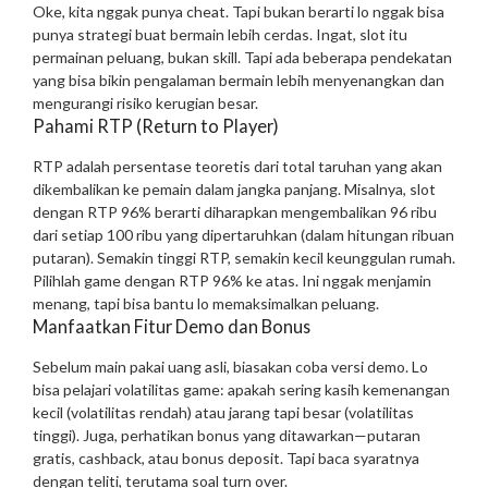
Oke, kita nggak punya cheat. Tapi bukan berarti lo nggak bisa
punya strategi buat bermain lebih cerdas. Ingat, slot itu
permainan peluang, bukan skill. Tapi ada beberapa pendekatan
yang bisa bikin pengalaman bermain lebih menyenangkan dan
mengurangi risiko kerugian besar.
Pahami RTP (Return to Player)
RTP adalah persentase teoretis dari total taruhan yang akan
dikembalikan ke pemain dalam jangka panjang. Misalnya, slot
dengan RTP 96% berarti diharapkan mengembalikan 96 ribu
dari setiap 100 ribu yang dipertaruhkan (dalam hitungan ribuan
putaran). Semakin tinggi RTP, semakin kecil keunggulan rumah.
Pilihlah game dengan RTP 96% ke atas. Ini nggak menjamin
menang, tapi bisa bantu lo memaksimalkan peluang.
Manfaatkan Fitur Demo dan Bonus
Sebelum main pakai uang asli, biasakan coba versi demo. Lo
bisa pelajari volatilitas game: apakah sering kasih kemenangan
kecil (volatilitas rendah) atau jarang tapi besar (volatilitas
tinggi). Juga, perhatikan bonus yang ditawarkan—putaran
gratis, cashback, atau bonus deposit. Tapi baca syaratnya
dengan teliti, terutama soal turn over.