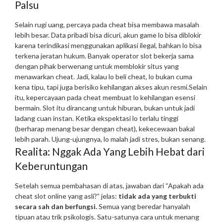
Palsu
Selain rugi uang, percaya pada cheat bisa membawa masalah
lebih besar. Data pribadi bisa dicuri, akun game lo bisa diblokir
karena terindikasi menggunakan aplikasi ilegal, bahkan lo bisa
terkena jeratan hukum. Banyak operator slot bekerja sama
dengan pihak berwenang untuk memblokir situs yang
menawarkan cheat. Jadi, kalau lo beli cheat, lo bukan cuma
kena tipu, tapi juga berisiko kehilangan akses akun resmi.
Selain
itu, kepercayaan pada cheat membuat lo kehilangan esensi
bermain. Slot itu dirancang untuk hiburan, bukan untuk jadi
ladang cuan instan. Ketika ekspektasi lo terlalu tinggi
(berharap menang besar dengan cheat), kekecewaan bakal
lebih parah. Ujung-ujungnya, lo malah jadi stres, bukan senang.
Realita: Nggak Ada Yang Lebih Hebat dari
Keberuntungan
Setelah semua pembahasan di atas, jawaban dari “Apakah ada
cheat slot online yang asli?” jelas:
tidak ada yang terbukti
secara sah dan berfungsi.
Semua yang beredar hanyalah
tipuan atau trik psikologis. Satu-satunya cara untuk menang