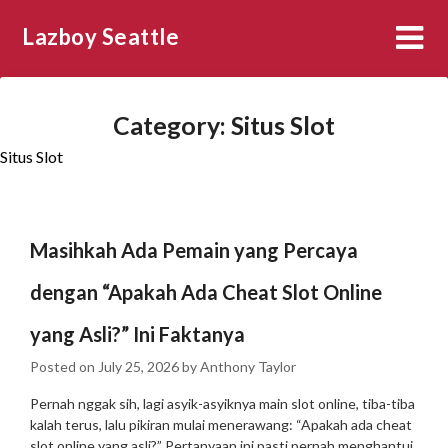
Skip
Lazboy Seattle
to
content
Category:
Situs Slot
Situs Slot
Masihkah Ada Pemain yang Percaya
dengan “Apakah Ada Cheat Slot Online
yang Asli?” Ini Faktanya
Posted on
July 25, 2026
by
Anthony Taylor
Pernah nggak sih, lagi asyik-asyiknya main slot online, tiba-tiba
kalah terus, lalu pikiran mulai menerawang: “Apakah ada cheat
slot online yang asli?” Pertanyaan ini pasti pernah menghantui