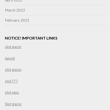
April 2022
March 2022
February 2022
NOTICE! IMPORTANT LINKS
slot gacor
mpoid
slot gacor
slot777
slot mpo
Slot gacor