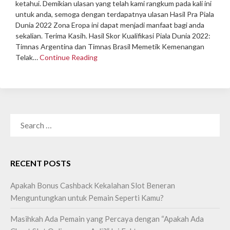
ketahui. Demikian ulasan yang telah kami rangkum pada kali ini
untuk anda, semoga dengan terdapatnya ulasan Hasil Pra Piala
Dunia 2022 Zona Eropa ini dapat menjadi manfaat bagi anda
sekalian. Terima Kasih.
Hasil Skor Kualifikasi Piala Dunia 2022:
Timnas Argentina dan Timnas Brasil Memetik Kemenangan
Telak…
Continue Reading
SEARCH
FOR:
RECENT POSTS
Apakah Bonus Cashback Kekalahan Slot Beneran
Menguntungkan untuk Pemain Seperti Kamu?
Masihkah Ada Pemain yang Percaya dengan “Apakah Ada