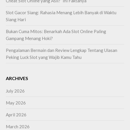
Cheat Slot Online yang Asli?” Ini Faktanya
Slot Gacor Siang: Rahasia Menang Lebih Banyak di Waktu
Siang Hari
Bukan Cuma Mitos: Benarkah Ada Slot Online Paling
Gampang Menang Hoki?
Pengalaman Bermain dan Review Lengkap Tentang Ulasan
Peking Luck Slot yang Wajib Kamu Tahu
ARCHIVES
July 2026
May 2026
April 2026
March 2026