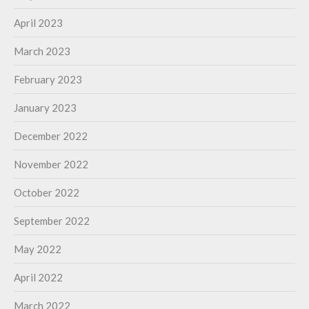
April 2023
March 2023
February 2023
January 2023
December 2022
November 2022
October 2022
September 2022
May 2022
April 2022
March 2022