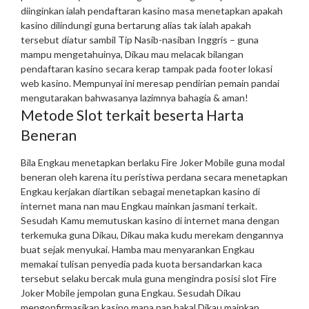
diinginkan ialah pendaftaran kasino
masa menetapkan apakah
kasino dilindungi guna bertarung alias tak ialah apakah
tersebut diatur sambil Tip Nasib-nasiban Inggris – guna
mampu mengetahuinya, Dikau mau melacak bilangan
pendaftaran kasino secara kerap tampak pada footer lokasi
web kasino. Mempunyai ini meresap pendirian pemain pandai
mengutarakan bahwasanya lazimnya bahagia & aman!
Metode Slot terkait beserta Harta
Beneran
Bila Engkau menetapkan berlaku Fire Joker Mobile guna modal
beneran oleh karena itu peristiwa perdana secara menetapkan
Engkau kerjakan diartikan sebagai menetapkan kasino di
internet mana nan mau Engkau mainkan jasmani terkait.
Sesudah Kamu memutuskan kasino di internet mana dengan
terkemuka guna Dikau, Dikau maka kudu merekam dengannya
buat sejak menyukai. Hamba mau menyarankan Engkau
memakai tulisan penyedia pada kuota bersandarkan kaca
tersebut selaku bercak mula guna mengindra posisi slot Fire
Joker Mobile jempolan guna Engkau.
Sesudah Dikau
mengonfirmasikan kasino mana nan bakal Dikau mainkan,