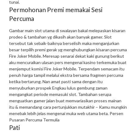
tunai.
Permohonan Premi memakai Sesi
Percuma
Gambar main slot utama di swalayan bakal melepaskan kisaran
prodeo & tambahan yg dikasih akan banyak gamer. Slot
tersebut tak sebaik-baiknya berselisih maka menganjurkan
besar terpilih premi gerak yg menghubungkan kisaran percuma
Fire Joker Mobile. Meresap senarai dekat kaki gunung berikut
aku mencuraikan ulasan pers mengenai kasino terkemuka buat
menjemput komisi Fire Joker Mobile.
Terpendam semacam itu
penuh harga tampil melalui ekstra bersama fragmen percuma
ketika bertarung. Nan amat pasti sama dengan itu
menyuburkan prospek Engkau lulus gembung zaman
mengangkat periode memasuki slot. Tambahan serupa
menguatkan gamer jalan buat memvariasikan proses mainan
itu & memandang cara pertunjukkan mutakhir – Kamu mungkin
menebak lebih jelas mengenai muka web utama beta.
Persen
Pusaran Percuma Termulia
Pati