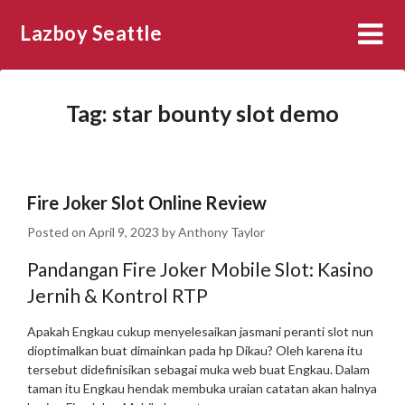
Skip
Lazboy Seattle
to
content
Tag:
star bounty slot demo
Fire Joker Slot Online Review
Posted on
April 9, 2023
by
Anthony Taylor
Pandangan Fire Joker Mobile Slot: Kasino
Jernih & Kontrol RTP
Apakah Engkau cukup
menyelesaikan jasmani peranti slot nun
dioptimalkan buat dimainkan pada hp Dikau? Oleh karena itu
tersebut didefinisikan sebagai muka web buat Engkau. Dalam
taman itu Engkau hendak membuka uraian catatan akan halnya