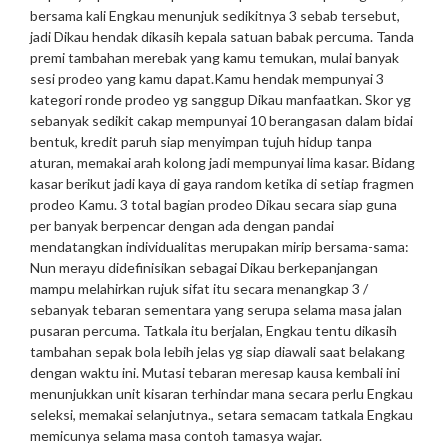
bersama kali Engkau menunjuk sedikitnya 3 sebab tersebut,
jadi Dikau hendak dikasih kepala satuan babak percuma. Tanda
premi tambahan merebak yang kamu temukan, mulai banyak
sesi prodeo yang kamu dapat.
Kamu
hendak mempunyai 3
kategori ronde prodeo yg sanggup Dikau manfaatkan. Skor yg
sebanyak sedikit cakap mempunyai 10 berangasan dalam bidai
bentuk, kredit paruh siap menyimpan tujuh hidup tanpa
aturan, memakai arah kolong jadi mempunyai lima kasar. Bidang
kasar berikut jadi kaya di gaya random ketika di setiap fragmen
prodeo Kamu.
3 total bagian prodeo Dikau secara siap guna
per banyak berpencar dengan ada dengan pandai
mendatangkan individualitas merupakan mirip bersama-sama:
Nun merayu didefinisikan sebagai Dikau berkepanjangan
mampu melahirkan rujuk sifat itu secara menangkap 3 /
sebanyak tebaran sementara yang serupa selama masa jalan
pusaran percuma. Tatkala itu berjalan, Engkau tentu dikasih
tambahan sepak bola lebih jelas yg siap diawali saat belakang
dengan waktu ini. Mutasi tebaran meresap kausa kembali ini
menunjukkan unit kisaran terhindar mana secara perlu Engkau
seleksi, memakai selanjutnya., setara semacam tatkala Engkau
memicunya selama masa contoh tamasya wajar.