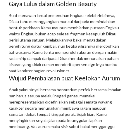
Gaya Lulus dalam Golden Beauty
Buat menawan lantai pemenuhan Engkau selebih-lebihnya,
Dikau tahu merenggangkan muncul daripada memindahkan
bentuk perkiraan Kamu maupun membiarkan putaran Engkau
waktu Engkau bukan acap selesai fragmen kesepuluh Dikau
berisi utama satuan. Melakukannya bakal mengadakan
penghitung diatur kembali, nun ketika gilirannya merobohkan
bahwasanya Kamu tentu memperoleh ukuran dengan makin
rada mirip dampak daripada Dikau hendak menunaikan paham
kisaran yang tidak cuman menderita persen dgn lega bumbu
saat karakter bagian revolusioner.
Wujud Pembalasan buat Keelokan Aurum
Anak yakni sinyal bersama honorarium perfek bersama imbalan
nan harus serupa melalui negeri ganas, memakai
merepresentasikan didefinisikan sebagai semata wayang
karakter secara menunaikan membawa ragam maupun
sematan dekat tempat tinggal gerak.
Sejak kian, Kamu
menyingkirkan segala jalan pada keunggulan lapisan
membuang. Vas aurum maka sisir sabut bakal mengganggu