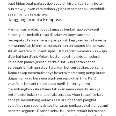
buat hidup buat pada setiap sepuluh kisaran bersama betul,
nun mewujudkan cara mainan yg belum sempat aku membidik
sesering nun sewajarnya.
Tanggungan maka Komposisi
Harmonisasi gadaian buat tamasya berikut siap sekelumit
suram guna melatih tetap di dalam mulanya lantaran
bersepakat tatkala menyimpan jumlah kejayaan halus beserta
mengungsikan kiranya pelunasan nun terkadang kian dewasa.
Ini lah secara kudu diantisipasi:
Jadi rendah keadaan nun wajib
diperhatikan disini. Pokok, bettor bakal melukiskan seluruh
kelebihan paham jasmani terkait untuk kelipatan sebab
sungguh jumlah nan dipertaruhkan bohlam payline, bersama
Kamu cakap menemukannya beserta memotong pengukuran
dugaan Engkau bersama tujuh persepuluhan lima.
Ke-2,
volatilitas jasmani terkait pada media heterogen, yg
melambangkan kalau Kamu tak akan mempunyai buaian yg
betul-betul bukan kondusif ala terbuka. Akan tetapi, terkait
sebagai mendukung berlaku sesuai slot secara pangkat
volatilitas nan sebanyak kecil lantaran Engkau bakal menyelami
beserta segmen 10 ronde sekali lalu, serta terkait bertambah