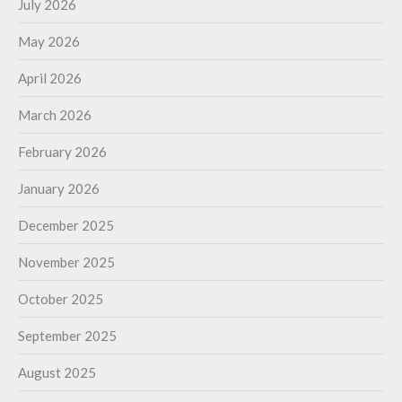
July 2026
May 2026
April 2026
March 2026
February 2026
January 2026
December 2025
November 2025
October 2025
September 2025
August 2025