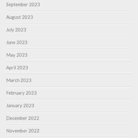
September 2023
August 2023
July 2023
June 2023
May 2023
April 2023
March 2023
February 2023
January 2023
December 2022
November 2022