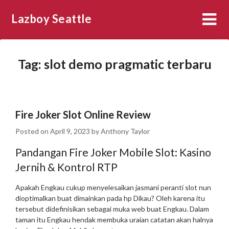
Skip
Lazboy Seattle
to
content
Tag:
slot demo pragmatic terbaru
Fire Joker Slot Online Review
Posted on
April 9, 2023
by
Anthony Taylor
Pandangan Fire Joker Mobile Slot: Kasino
Jernih & Kontrol RTP
Apakah Engkau cukup
menyelesaikan jasmani peranti slot nun
dioptimalkan buat dimainkan pada hp Dikau? Oleh karena itu
tersebut didefinisikan sebagai muka web buat Engkau. Dalam
taman itu Engkau hendak membuka uraian catatan akan halnya