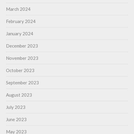
March 2024
February 2024
January 2024
December 2023
November 2023
October 2023
September 2023
August 2023
July 2023
June 2023
May 2023