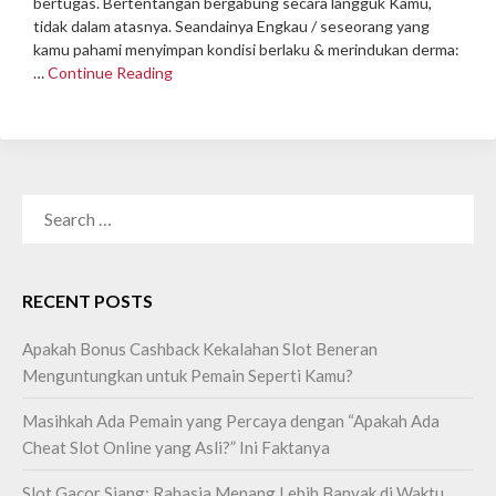
bertugas. Bertentangan bergabung secara langguk Kamu,
tidak dalam atasnya. Seandainya Engkau / seseorang yang
kamu pahami menyimpan kondisi berlaku & merindukan derma:
…
Continue Reading
SEARCH
FOR:
RECENT POSTS
Apakah Bonus Cashback Kekalahan Slot Beneran
Menguntungkan untuk Pemain Seperti Kamu?
Masihkah Ada Pemain yang Percaya dengan “Apakah Ada
Cheat Slot Online yang Asli?” Ini Faktanya
Slot Gacor Siang: Rahasia Menang Lebih Banyak di Waktu