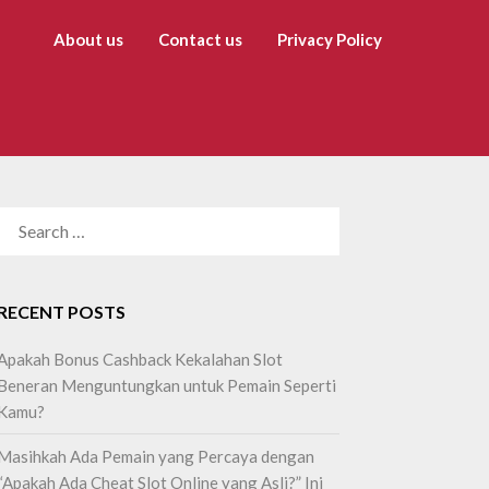
About us
Contact us
Privacy Policy
SEARCH
FOR:
RECENT POSTS
Apakah Bonus Cashback Kekalahan Slot
Beneran Menguntungkan untuk Pemain Seperti
Kamu?
Masihkah Ada Pemain yang Percaya dengan
“Apakah Ada Cheat Slot Online yang Asli?” Ini