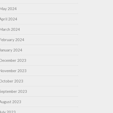
May 2024
April 2024
March 2024
February 2024
January 2024
December 2023
November 2023
October 2023
September 2023
August 2023
July 2023