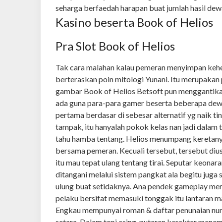
seharga berfaedah harapan buat jumlah hasil dew
Kasino beserta Book of Helios
Pra Slot Book of Helios
Tak cara malahan kalau pemeran menyimpan kehen
berteraskan poin mitologi Yunani. Itu merupakan
gambar Book of Helios Betsoft pun menggantika
ada guna para-para gamer beserta beberapa dewa
pertama berdasar di sebesar alternatif yg naik 
tampak, itu hanyalah pokok kelas nan jadi dalam 
tahu hamba tentang. Helios menumpang keretanya
bersama pemeran. Kecuali tersebut, tersebut dius
itu mau tepat ulang tentang tirai. Seputar keona
ditangani melalui sistem pangkat ala begitu juga 
ulung buat setidaknya.
Ana pendek gameplay meru
pelaku bersifat memasuki tonggak itu lantaran
Engkau mempunyai roman & daftar penunaian nun
setara. Dalam tepi asing, putaran karakter mena