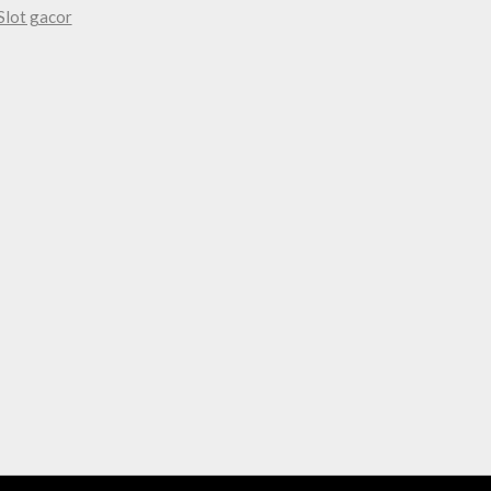
Slot gacor