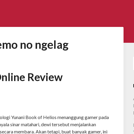
emo no ngelag
Online Review
tologi Yunani Book of Helios menanggung gamer pada
ala sinar matahari, dewi tersebut menjalankan
cara membara. Akan tetapi, buat banyak gamer, ini