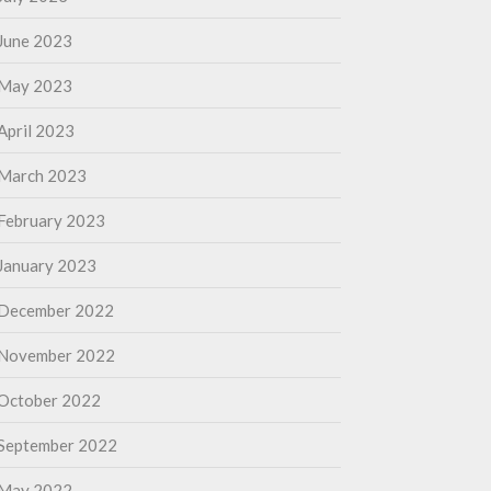
June 2023
May 2023
April 2023
March 2023
February 2023
January 2023
December 2022
November 2022
October 2022
September 2022
May 2022