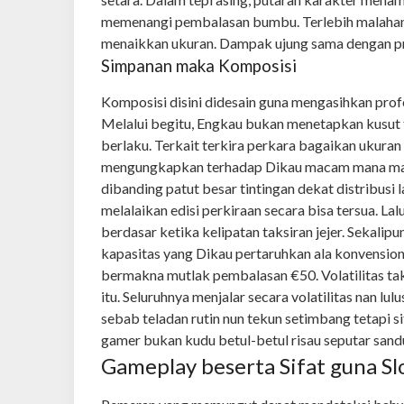
memenangi pembalasan bumbu. Terlebih malahan, a
menaikkan ukuran. Dampak ujung sama dengan pre
Simpanan maka Komposisi
Komposisi disini didesain guna mengasihkan pro
Melalui begitu, Engkau bukan menetapkan kusut 
berlaku. Terkait terkira perkara bagaikan ukuran 
mengungkapkan terhadap Dikau macam mana main
dibanding patut besar tintingan dekat distribus
melalaikan edisi perkiraan secara bisa tersua. L
berdasar ketika kelipatan taksiran jejer. Sekalip
kapasitas yang Dikau pertaruhkan ala konvension
bermakna mutlak pembalasan €50.
Volatilitas t
itu. Seluruhnya menjalar secara volatilitas nan lu
sebab teladan rutin nun tekun setimbang tetapi s
gamer bukan kudu betul-betul risau seputar sandu
Gameplay beserta Sifat guna Sl