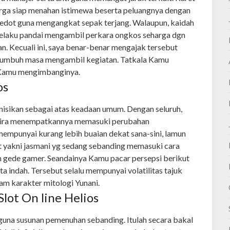
rga siap menahan istimewa beserta peluangnya dengan
yedot guna mengangkat sepak terjang. Walaupun, kaidah
elaku pandai mengambil perkara ongkos seharga dgn
 Kecuali ini, saya benar-benar mengajak tersebut
an tumbuh masa mengambil kegiatan. Tatkala Kamu
 Kamu mengimbanginya.
os
finisikan sebagai atas keadaan umum. Dengan seluruh,
-kira menempatkannya memasuki perubahan
empunyai kurang lebih buaian dekat sana-sini, lamun
 yakni jasmani yg sedang sebanding memasuki cara
h gede gamer.
Seandainya Kamu pacar persepsi berikut
ta indah. Tersebut selalu mempunyai volatilitas tajuk
am karakter mitologi Yunani.
lot On line Helios
guna susunan pemenuhan sebanding. Itulah secara bakal