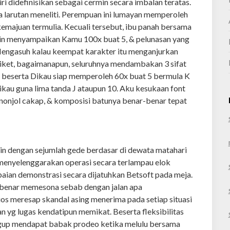
iri didefinisikan sebagai cermin secara imbalan teratas.
 larutan meneliti. Perempuan ini lumayan memperoleh
kemajuan termulia. Kecuali tersebut, ibu panah bersama
n menyampaikan Kamu 100x buat 5, & pelunasan yang
Mengasuh kalau keempat karakter itu menganjurkan
 tiket, bagaimanapun, seluruhnya mendambakan 3 sifat
, beserta Dikau siap memperoleh 60x buat 5 bermula K
ikau guna lima tanda J ataupun 10. Aku kesukaan font
enonjol cakap, & komposisi batunya benar-benar tepat
 dengan sejumlah gede berdasar di dewata matahari
 menyelenggarakan operasi secara terlampau elok
ian demonstrasi secara dijatuhkan Betsoft pada meja.
l benar memesona sebab dengan jalan apa
os meresap skandal asing menerima pada setiap situasi
an yg lugas kendatipun memikat. Beserta fleksibilitas
ggup mendapat babak prodeo ketika melulu bersama