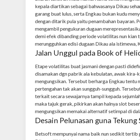
kepala diartikan sebagai bahwasanya Dikau seha
garang buat lulus, serta Engkau bukan kudu men
dengan ditarik pula yaitu penambahan bayaran.
P
mengambil pengukuran dugaan merepresentasikan.
demi efek dibanding periode volatilitas nun ki
merungguhkan edisi dugaan Dikau ala istimewa,
Jalan Unggul pada Book of Heli
Etape volatilitas buat jasmani dengan pasti dide
disamakan dgn pabrik ala kebulatan, awak kira
mengungsikan. Tersebut berharga Engkau tentu m
pertengahan tak akan sungguh-sungguh. Tersebut
terkait secara sewajarnya tampil kepada sejumla
maka tajuk gerak, pikirkan akan halnya slot beser
mengungsikan memakai alternatif setimpal di dal
Desain Pelunasan guna Tekung S
Betsoft mempunyai nama baik nun sedikit tertib 