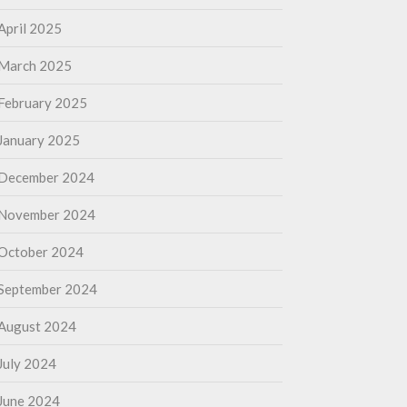
April 2025
March 2025
February 2025
January 2025
December 2024
November 2024
October 2024
September 2024
August 2024
July 2024
June 2024