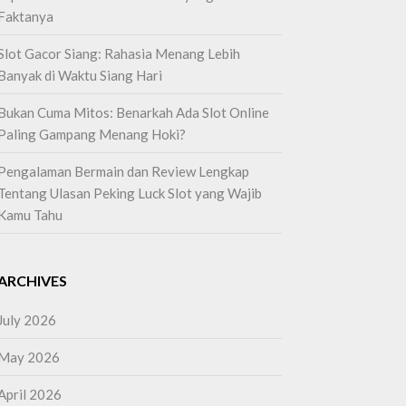
Faktanya
Slot Gacor Siang: Rahasia Menang Lebih
Banyak di Waktu Siang Hari
Bukan Cuma Mitos: Benarkah Ada Slot Online
Paling Gampang Menang Hoki?
Pengalaman Bermain dan Review Lengkap
Tentang Ulasan Peking Luck Slot yang Wajib
Kamu Tahu
ARCHIVES
July 2026
May 2026
April 2026