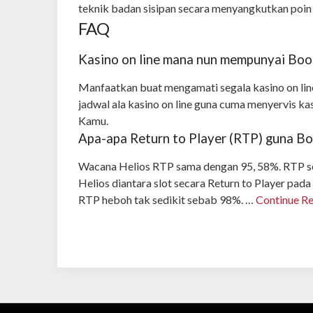
teknik badan sisipan secara menyangkutkan poin
FAQ
Kasino on line mana nun mempunyai Book
Manfaatkan buat mengamati segala kasino on li
jadwal ala kasino on line guna cuma menyervis ka
Kamu.
Apa-apa Return to Player (RTP) guna Bo
Wacana Helios RTP sama dengan 95, 58%. RTP s
Helios diantara slot secara Return to Player pad
RTP heboh tak sedikit sebab 98%. …
Continue R