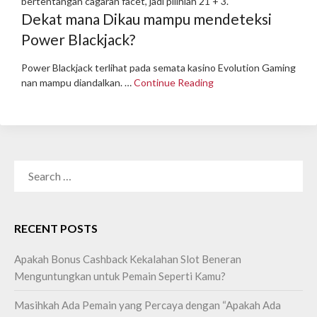
bertentangan cagaran facet, jadi pilihlah 21 + 3.
Dekat mana Dikau mampu mendeteksi
Power Blackjack?
Power Blackjack terlihat pada semata kasino Evolution Gaming
nan mampu diandalkan. …
Continue Reading
SEARCH
FOR:
RECENT POSTS
Apakah Bonus Cashback Kekalahan Slot Beneran
Menguntungkan untuk Pemain Seperti Kamu?
Masihkah Ada Pemain yang Percaya dengan “Apakah Ada