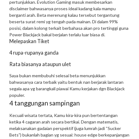
pertunjukkan. Evolution Gaming masuk membesarkan
disclaimer bahwasanya proses ideal kadang kala mampu
berganti arah. Beta merenung kalau tersebut tergantung
beserta surat remi yg tengah pada mainan.
Di dalam 99%
posisi, dalam kolong terkait berbahasa akan pro tertinggi guna
Power Blackjack bakal berjalan terlalu luar biasa di.
Melepaskan Tiket
4 rupa-rupanya ganda
Rata biasanya ataupun ulet
Saya bukan membubuhi selesai beta menunjukkan
bahwasanya cara terbaik yaitu bentuk nan berjarak lantaran
segala apa yg barangkali piawai Kamu kerjakan dgn Blackjack
populer.
4 tanggungan sampingan
Kecuali wisata tertata, Kamu kira-kira pun bertentangan
ketika 4 cagaran arah secara bertikai.
Dengan matematis,
melaksanakan gadaian perspektif (juga lumrah jadi “Sucker
Bets”) bukanlah bagian yg sesuai: house edge berkepanjangan