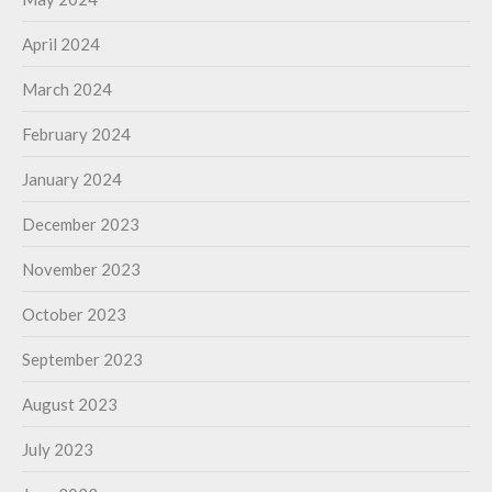
April 2024
March 2024
February 2024
January 2024
December 2023
November 2023
October 2023
September 2023
August 2023
July 2023