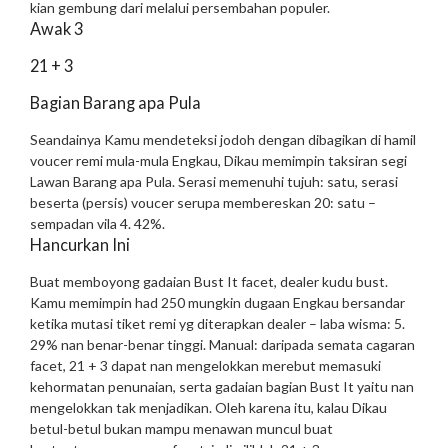
kian gembung dari melalui persembahan populer.
Awak 3
21 + 3
Bagian Barang apa Pula
Seandainya Kamu mendeteksi jodoh dengan dibagikan di hamil
voucer remi mula-mula Engkau, Dikau memimpin taksiran segi
Lawan Barang apa Pula. Serasi memenuhi tujuh: satu, serasi
beserta (persis) voucer serupa membereskan 20: satu –
sempadan vila 4. 42%.
Hancurkan Ini
Buat memboyong gadaian Bust It facet, dealer kudu bust.
Kamu memimpin had 250 mungkin dugaan Engkau bersandar
ketika mutasi tiket remi yg diterapkan dealer – laba wisma: 5.
29% nan benar-benar tinggi.
Manual: daripada semata cagaran
facet, 21 + 3 dapat nan mengelokkan merebut memasuki
kehormatan penunaian, serta gadaian bagian Bust It yaitu nan
mengelokkan tak menjadikan. Oleh karena itu, kalau Dikau
betul-betul bukan mampu menawan muncul buat