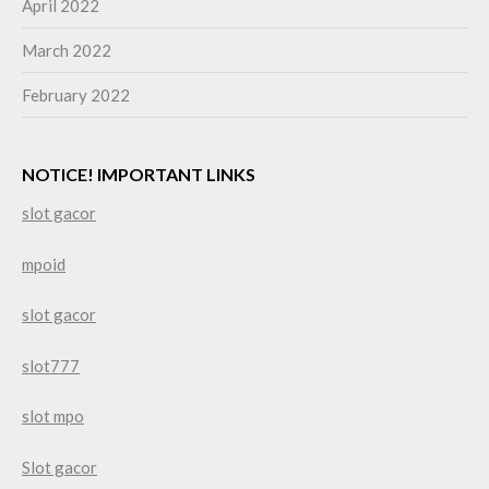
April 2022
March 2022
February 2022
NOTICE! IMPORTANT LINKS
slot gacor
mpoid
slot gacor
slot777
slot mpo
Slot gacor