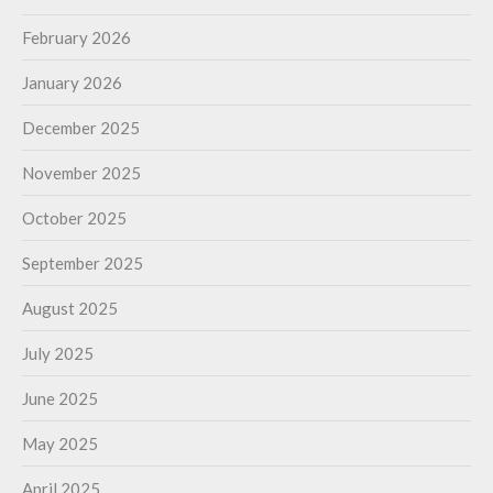
February 2026
January 2026
December 2025
November 2025
October 2025
September 2025
August 2025
July 2025
June 2025
May 2025
April 2025