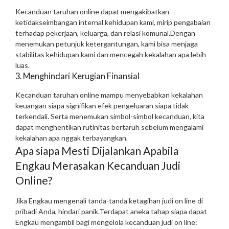
Kecanduan taruhan online dapat mengakibatkan
ketidakseimbangan internal kehidupan kami, mirip pengabaian
terhadap pekerjaan, keluarga, dan relasi komunal.Dengan
menemukan petunjuk ketergantungan, kami bisa menjaga
stabilitas kehidupan kami dan mencegah kekalahan apa lebih
luas.
3. Menghindari Kerugian Finansial
Kecanduan taruhan online mampu menyebabkan kekalahan
keuangan siapa signifikan efek pengeluaran siapa tidak
terkendali. Serta menemukan simbol-simbol kecanduan, kita
dapat menghentikan rutinitas bertaruh sebelum mengalami
kekalahan apa nggak terbayangkan.
Apa siapa Mesti Dijalankan Apabila
Engkau Merasakan Kecanduan Judi
Online?
Jika Engkau mengenali tanda-tanda ketagihan judi on line di
pribadi Anda, hindari panik.Terdapat aneka tahap siapa dapat
Engkau mengambil bagi mengelola kecanduan judi on line: