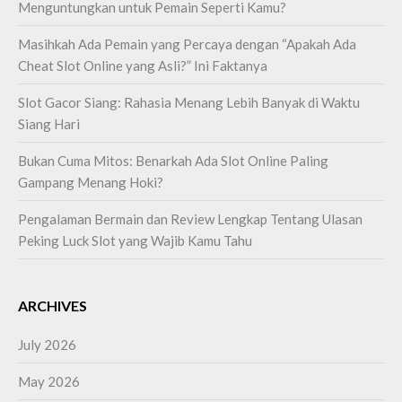
Menguntungkan untuk Pemain Seperti Kamu?
Masihkah Ada Pemain yang Percaya dengan “Apakah Ada
Cheat Slot Online yang Asli?” Ini Faktanya
Slot Gacor Siang: Rahasia Menang Lebih Banyak di Waktu
Siang Hari
Bukan Cuma Mitos: Benarkah Ada Slot Online Paling
Gampang Menang Hoki?
Pengalaman Bermain dan Review Lengkap Tentang Ulasan
Peking Luck Slot yang Wajib Kamu Tahu
ARCHIVES
July 2026
May 2026