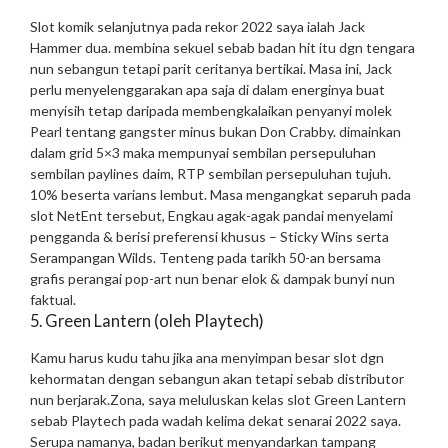
Slot komik selanjutnya pada rekor 2022 saya ialah Jack
Hammer dua. membina sekuel sebab badan hit itu dgn tengara
nun sebangun tetapi parit ceritanya bertikai. Masa ini, Jack
perlu menyelenggarakan apa saja di dalam energinya buat
menyisih tetap daripada membengkalaikan penyanyi molek
Pearl tentang gangster minus bukan Don Crabby.
dimainkan
dalam grid 5×3 maka mempunyai sembilan persepuluhan
sembilan paylines daim, RTP sembilan persepuluhan tujuh.
10% beserta varians lembut. Masa mengangkat separuh pada
slot NetEnt tersebut, Engkau agak-agak pandai menyelami
pengganda & berisi preferensi khusus – Sticky Wins serta
Serampangan Wilds. Tenteng pada tarikh 50-an bersama
grafis perangai pop-art nun benar elok & dampak bunyi nun
faktual.
5. Green Lantern (oleh Playtech)
Kamu harus kudu tahu jika ana menyimpan besar slot dgn
kehormatan dengan sebangun akan tetapi sebab distributor
nun berjarak.Zona, saya meluluskan kelas slot Green Lantern
sebab Playtech pada wadah kelima dekat senarai 2022 saya.
Serupa namanya, badan berikut menyandarkan tampang