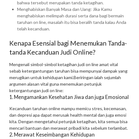
bahwa tersebut merupakan tanda ketagihan.
Menghabiskan Banyak Masa dan Uang: Jika Kamu
menghabiskan melimpah durasi serta dana bagi bermain
taruhan on line, masalah itu bisa beralih tanda kalau Anda
telah kecanduan.
Kenapa Esensial bagi Menemukan Tanda-
tanda Kecanduan Judi Online?
Mengenali simbol-simbol ketagihan judi on line amat vital
sebab ketergantungan taruhan bisa mempunyai dampak yang
merugikan untuk kehidupan kami.Beriringan ialah sejumlah
argumen alasan vital guna menemukan petunjuk
ketergantungan judi on line:
1. Mengamankan Kesehatan Jiwa dan juga Emosional
Kecanduan taruhan online mampu memicu stres, kecemasan,
dan depresi apa dapat merusak health mental dan juga emosi
kita. Dengan mengetahui petunjuk ketagihan, kita semua bisa
mencari bantuan dan merawat pribadi kita sebelum terlambat.
2. Merawat Keseimbangan Kehidupan