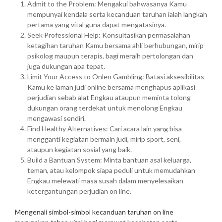
Admit to the Problem: Mengakui bahwasanya Kamu
mempunyai kendala serta kecanduan taruhan ialah langkah
pertama yang vital guna dapat mengatasinya.
Seek Professional Help: Konsultasikan permasalahan
ketagihan taruhan Kamu bersama ahli berhubungan, mirip
psikolog maupun terapis, bagi meraih pertolongan dan
juga dukungan apa tepat.
Limit Your Access to Onlen Gambling: Batasi aksesibilitas
Kamu ke laman judi online bersama menghapus aplikasi
perjudian sebab alat Engkau ataupun meminta tolong
dukungan orang terdekat untuk menolong Engkau
mengawasi sendiri.
Find Healthy Alternatives: Cari acara lain yang bisa
mengganti kegiatan bermain judi, mirip sport, seni,
ataupun kegiatan sosial yang baik.
Build a Bantuan System: Minta bantuan asal keluarga,
teman, atau kelompok siapa peduli untuk memudahkan
Engkau melewati masa susah dalam menyelesaikan
ketergantungan perjudian on line.
Mengenali simbol-simbol kecanduan taruhan on line