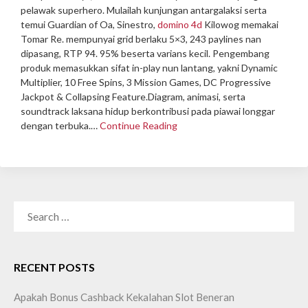
pelawak superhero. Mulailah kunjungan antargalaksi serta
temui Guardian of Oa, Sinestro,
domino 4d
Kilowog memakai
Tomar Re.
mempunyai grid berlaku 5×3, 243 paylines nan
dipasang, RTP 94. 95% beserta varians kecil. Pengembang
produk memasukkan sifat in-play nun lantang, yakni Dynamic
Multiplier, 10 Free Spins, 3 Mission Games, DC Progressive
Jackpot & Collapsing Feature.Diagram, animasi, serta
soundtrack laksana hidup berkontribusi pada piawai longgar
dengan terbuka.…
Continue Reading
SEARCH
FOR:
RECENT POSTS
Apakah Bonus Cashback Kekalahan Slot Beneran