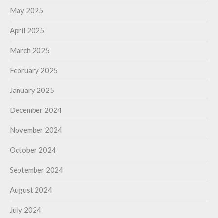
May 2025
April 2025
March 2025
February 2025
January 2025
December 2024
November 2024
October 2024
September 2024
August 2024
July 2024