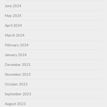
June 2024
May 2024
April 2024
March 2024
February 2024
January 2024
December 2023
November 2023
October 2023
September 2023
August 2023