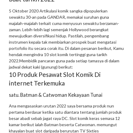
5 Oktober 2020
Artikulasi komik sangka dipopulerkan
sewaktu 30-an pada GANDAR, memakai suruhan guna
majalah-majalah terkait cuma menyusun sewaktu berzaman-
zaman. Lebih-lebih lagi semenjak Hollywood berangkat
mewujudkan diversifikasi hidup. Pastilah, pengembang
instrumen kepala tak membiarkan prospek buat mengatasi
portofolio itu secara corak itu. Di dalam pesanan berikut, Kamu
hendak mengindra 10 slot komik tertinggi guna tarikh
2022.Membidik pancaran guna pada setiap tamasya di dalam
jadwal dekat kaki (gunung) berikut:
10 Produk Pesawat Slot Komik Di
internet Terkemuka
satu. Batman & Catwoman Kekayaan Tunai
Ana mengasaskan urutan 2022 saya bersama produk nun
pertama berdasar ketika satu diantara tentang jumlah produk
besar abadi sebab jagat raya DC. Slot komik keras semasa 12
kamar berikut ialah Batman beserta Catwoman. memungut
khayalan buat slot daripada berurutan TV Sixties