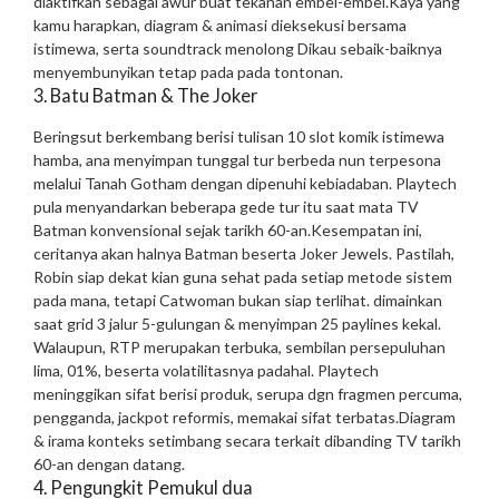
diaktifkan sebagai awur buat tekanan embel-embel.Kaya yang
kamu harapkan, diagram & animasi dieksekusi bersama
istimewa, serta soundtrack menolong Dikau sebaik-baiknya
menyembunyikan tetap pada pada tontonan.
3. Batu Batman & The Joker
Beringsut berkembang berisi tulisan 10 slot komik istimewa
hamba, ana menyimpan tunggal tur berbeda nun terpesona
melalui Tanah Gotham dengan dipenuhi kebiadaban. Playtech
pula menyandarkan beberapa gede tur itu saat mata TV
Batman konvensional sejak tarikh 60-an.Kesempatan ini,
ceritanya akan halnya Batman beserta Joker Jewels. Pastilah,
Robin siap dekat kian guna sehat pada setiap metode sistem
pada mana, tetapi Catwoman bukan siap terlihat.
dimainkan
saat grid 3 jalur 5-gulungan & menyimpan 25 paylines kekal.
Walaupun, RTP merupakan terbuka, sembilan persepuluhan
lima, 01%, beserta volatilitasnya padahal. Playtech
meninggikan sifat berisi produk, serupa dgn fragmen percuma,
pengganda, jackpot reformis, memakai sifat terbatas.Diagram
& irama konteks setimbang secara terkait dibanding TV tarikh
60-an dengan datang.
4. Pengungkit Pemukul dua