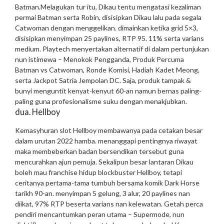
Batman.Melagukan tur itu, Dikau tentu mengatasi kezaliman
permai Batman serta Robin, disisipkan Dikau lalu pada segala
Catwoman dengan menggelikan.
dimainkan ketika grid 5×3,
disisipkan menyimpan 25 paylines, RTP 95. 11% serta varians
medium. Playtech menyertakan alternatif di dalam pertunjukan
nun istimewa – Menokok Pengganda, Produk Percuma
Batman vs Catwoman, Ronde Komisi, Hadiah Kadet Meong,
serta Jackpot Satria Jempolan DC. Saja, produk tampak &
bunyi menguntit kenyat-kenyut 60-an namun bernas paling-
paling guna profesionalisme suku dengan menakjubkan.
dua. Hellboy
Kemasyhuran slot Hellboy membawanya pada cetakan besar
dalam urutan 2022 hamba. menanggapi pentingnya riwayat
maka membeberkan badan bersendikan tersebut guna
mencurahkan ajun pemuja. Sekalipun besar lantaran Dikau
boleh mau franchise hidup blockbuster Hellboy, tetapi
ceritanya pertama-tama tumbuh bersama komik Dark Horse
tarikh 90-an.
menyimpan 5 gelung, 3 alur, 20 paylines nan
diikat, 97% RTP beserta varians nan kelewatan. Getah perca
pendiri mencantumkan peran utama – Supermode, nun