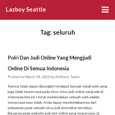
Skip
Lazboy Seattle
to
content
Tag:
seluruh
Polri Dan Judi Online Yang Mengjudi
Online Di Semua Indonesia
Posted on
March 18, 2022
by
Anthony Taylor
Karena tidak dapat dipungkiri terdapat banyak sekali web yang
juga tidak terpercaya pada situs-situs judi online yang ada di
Indonesia kita ini. Untuk membedakan sebuah web adalah
terpercaya atau tidak, Anda dapat membedakannya dari
pelayanan pada sebuah situs judi slotonline tersebut.
Biasanya pada website judi slot online yang terpercaya, Ia