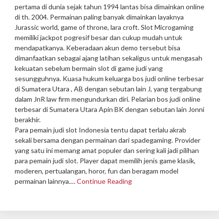
pertama di dunia sejak tahun 1994 lantas bisa dimainkan online
di th. 2004. Permainan paling banyak dimainkan layaknya
Jurassic world, game of throne, lara croft. Slot Microgaming
memiliki jackpot pogresif besar dan cukup mudah untuk
mendapatkanya. Keberadaan akun demo tersebut bisa
dimanfaatkan sebagai ajang latihan sekaligus untuk mengasah
kekuatan sebelum bermain slot di game judi yang
sesungguhnya. Kuasa hukum keluarga bos judi online terbesar
di Sumatera Utara , AB dengan sebutan lain J, yang tergabung
dalam JnR law firm mengundurkan diri. Pelarian bos judi online
terbesar di Sumatera Utara Apin BK dengan sebutan lain Jonni
berakhir.
Para pemain judi slot Indonesia tentu dapat terlalu akrab
sekali bersama dengan permainan dari spadegaming. Provider
yang satu ini memang amat populer dan sering kali jadi pilihan
para pemain judi slot. Player dapat memilih jenis game klasik,
moderen, pertualangan, horor, fun dan beragam model
permainan lainnya.…
Continue Reading