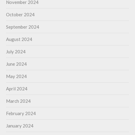
November 2024
October 2024
September 2024
August 2024
July 2024
June 2024
May 2024
April 2024
March 2024
February 2024
January 2024