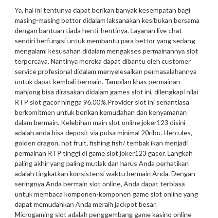
Ya, hal ini tentunya dapat berikan banyak kesempatan bagi
masing-masing bettor didalam laksanakan kesibukan bersama
dengan bantuan tiada henti-hentinya. Layanan live chat
sendiri berfungsi untuk membantu para bettor yang sedang
mengalami kesusahan didalam mengakses permainannya slot
terpercaya. Nantinya mereka dapat dibantu oleh customer
service profesional didalam menyelesaikan permasalahannya
untuk dapat kembali bermain. Tampilan khas permainan
mahjong bisa dirasakan didalam games slot ini, dilengkapi nilai
RTP slot gacor hingga 96.00%.
Provider slot ini senantiasa
berkomitmen untuk berikan kemudahan dan kenyamanan
dalam bermain. Kelebihan main slot online joker123 disini
adalah anda bisa deposit via pulsa minimal 20ribu. Hercules,
golden dragon, hot fruit, fishing fish/ tembak ikan menjadi
permainan RTP tinggi di game slot joker123 gacor. Langkah
paling akhir yang paling mutlak dan harus Anda perhatikan
adalah tingkatkan konsistensi waktu bermain Anda. Dengan
seringnya Anda bermain slot online, Anda dapat terbiasa
untuk membaca komponen-komponen game slot online yang
dapat memudahkan Anda meraih jackpot besar.
Microgaming slot adalah penggembang game kasino online