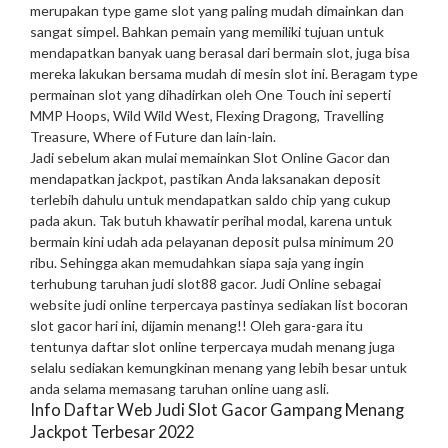
merupakan type game slot yang paling mudah dimainkan dan
sangat simpel. Bahkan pemain yang memiliki tujuan untuk
mendapatkan banyak uang berasal dari bermain slot, juga bisa
mereka lakukan bersama mudah di mesin slot ini. Beragam type
permainan slot yang dihadirkan oleh One Touch ini seperti
MMP Hoops, Wild Wild West, Flexing Dragong, Travelling
Treasure, Where of Future dan lain-lain.
Jadi sebelum akan mulai memainkan Slot Online Gacor dan
mendapatkan jackpot, pastikan Anda laksanakan deposit
terlebih dahulu untuk mendapatkan saldo chip yang cukup
pada akun. Tak butuh khawatir perihal modal, karena untuk
bermain kini udah ada pelayanan deposit pulsa minimum 20
ribu. Sehingga akan memudahkan siapa saja yang ingin
terhubung taruhan judi slot88 gacor. Judi Online sebagai
website judi online terpercaya pastinya sediakan list bocoran
slot gacor hari ini, dijamin menang!! Oleh gara-gara itu
tentunya daftar slot online terpercaya mudah menang juga
selalu sediakan kemungkinan menang yang lebih besar untuk
anda selama memasang taruhan online uang asli.
Info Daftar Web Judi Slot Gacor Gampang Menang
Jackpot Terbesar 2022