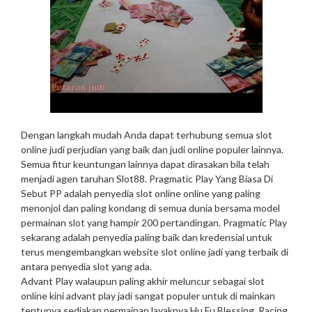
Dengan langkah mudah Anda dapat terhubung semua slot
online judi perjudian yang baik dan judi online populer lainnya.
Semua fitur keuntungan lainnya dapat dirasakan bila telah
menjadi agen taruhan Slot88. Pragmatic Play Yang Biasa Di
Sebut PP adalah penyedia slot online online yang paling
menonjol dan paling kondang di semua dunia bersama model
permainan slot yang hampir 200 pertandingan. Pragmatic Play
sekarang adalah penyedia paling baik dan kredensial untuk
terus mengembangkan website slot online jadi yang terbaik di
antara penyedia slot yang ada.
Advant Play walaupun paling akhir meluncur sebagai slot
online kini advant play jadi sangat populer untuk di mainkan
tentunya sediakan permainan layaknya Hu Fu Blessing, Racing