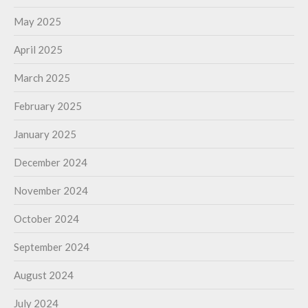
May 2025
April 2025
March 2025
February 2025
January 2025
December 2024
November 2024
October 2024
September 2024
August 2024
July 2024