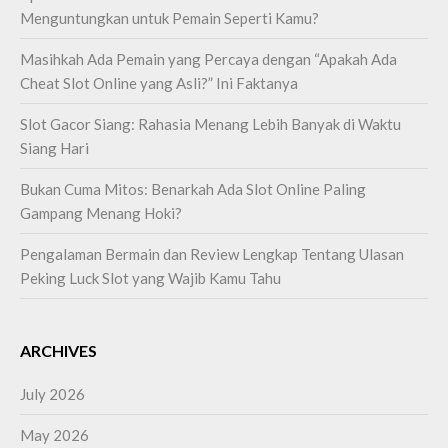
Menguntungkan untuk Pemain Seperti Kamu?
Masihkah Ada Pemain yang Percaya dengan “Apakah Ada
Cheat Slot Online yang Asli?” Ini Faktanya
Slot Gacor Siang: Rahasia Menang Lebih Banyak di Waktu
Siang Hari
Bukan Cuma Mitos: Benarkah Ada Slot Online Paling
Gampang Menang Hoki?
Pengalaman Bermain dan Review Lengkap Tentang Ulasan
Peking Luck Slot yang Wajib Kamu Tahu
ARCHIVES
July 2026
May 2026