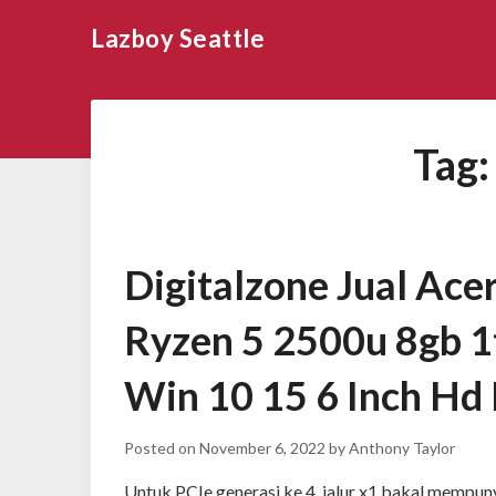
Skip
Lazboy Seattle
to
content
Tag
Digitalzone Jual Ac
Ryzen 5 2500u 8gb 
Win 10 15 6 Inch Hd 
Posted on
November 6, 2022
by
Anthony Taylor
Untuk PCIe generasi ke 4, jalur x1 bakal memp