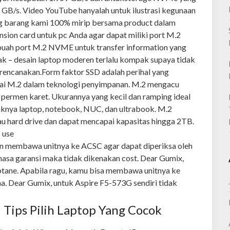
GB/s. Video YouTube hanyalah untuk ilustrasi kegunaan
g barang kami 100% mirip bersama product dalam
nsion card untuk pc Anda agar dapat miliki port M.2
ah port M.2 NVME untuk transfer information yang
ak – desain laptop moderen terlalu kompak supaya tidak
irencanakan.
Form faktor SSD adalah perihal yang
ai M.2 dalam teknologi penyimpanan. M.2 mengacu
permen karet. Ukurannya yang kecil dan ramping ideal
knya laptop, notebook, NUC, dan ultrabook. M.2
au hard drive dan dapat mencapai kapasitas hingga 2TB.
an membawa unitnya ke ACSC agar dapat diperiksa oleh
 masa garansi maka tidak dikenakan cost. Dear Gumix,
tane. Apabila ragu, kamu bisa membawa unitnya ke
ana. Dear Gumix, untuk Aspire F5-573G sendiri tidak
i Tips Pilih Laptop Yang Cocok