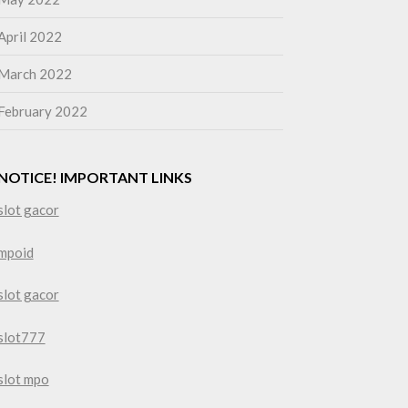
April 2022
March 2022
February 2022
NOTICE! IMPORTANT LINKS
slot gacor
mpoid
slot gacor
slot777
slot mpo