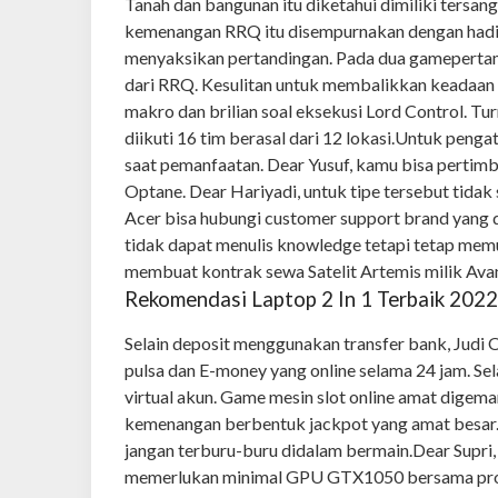
Tanah dan bangunan itu diketahui dimiliki tersa
kemenangan RRQ itu disempurnakan dengan hadirn
menyaksikan pertandingan. Pada dua gamepert
dari RRQ. Kesulitan untuk membalikkan keadaan 
makro dan brilian soal eksekusi Lord Control
diikuti 16 tim berasal dari 12 lokasi.
Untuk pengatu
saat pemanfaatan. Dear Yusuf, kamu bisa pertim
Optane. Dear Hariyadi, untuk tipe tersebut tidak
Acer bisa hubungi customer support brand yang 
tidak dapat menulis knowledge tetapi tetap me
membuat kontrak sewa Satelit Artemis milik Av
Rekomendasi Laptop 2 In 1 Terbaik 2022
Selain deposit menggunakan transfer bank, Jud
pulsa dan E-money yang online selama 24 jam. Sel
virtual akun. Game mesin slot online amat digem
kemenangan berbentuk jackpot yang amat besar.
jangan terburu-buru didalam bermain.
Dear Supri,
memerlukan minimal GPU GTX1050 bersama proce