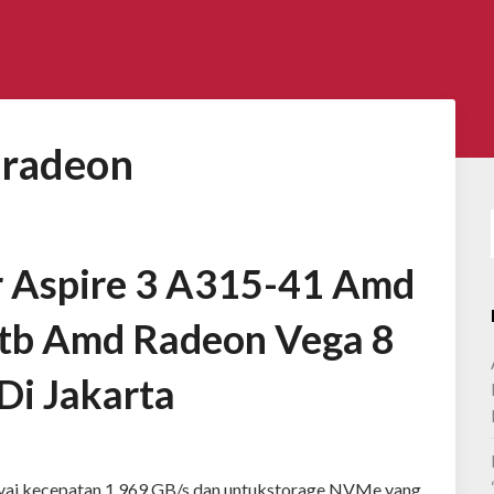
:
radeon
er Aspire 3 A315-41 Amd
1tb Amd Radeon Vega 8
Di Jakarta
unyai kecepatan 1.969 GB/s dan untukstorage NVMe yang