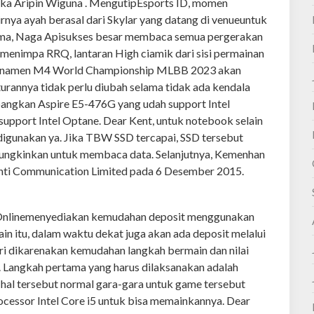
ngka Aripin Wiguna . MengutipEsports ID, momen
ya ayah berasal dari Skylar yang datang di venueuntuk
ama, Naga Apisukses besar membaca semua pergerakan
menimpa RRQ, lantaran High ciamik dari sisi permainan
. Turnamen M4 World Championship MLBB 2023 akan
rannya tidak perlu diubah selama tidak ada kendala
bangkan Aspire E5-476G yang udah support Intel
 support Intel Optane. Dear Kent, untuk notebook selain
digunakan ya. Jika TBW SSD tercapai, SSD tersebut
mungkinkan untuk membaca data. Selanjutnya, Kemenhan
anti Communication Limited pada 6 Desember 2015.
i Onlinemenyediakan kemudahan deposit menggunakan
ain itu, dalam waktu dekat juga akan ada deposit melalui
ari dikarenakan kemudahan langkah bermain dan nilai
 Langkah pertama yang harus dilaksanakan adalah
 hal tersebut normal gara-gara untuk game tersebut
ssor Intel Core i5 untuk bisa memainkannya. Dear