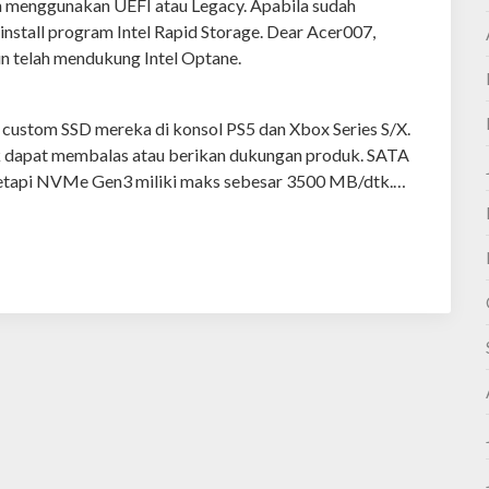
ah menggunakan UEFI atau Legacy. Apabila sudah
stall program Intel Rapid Storage. Dear Acer007,
un telah mendukung Intel Optane.
custom SSD mereka di konsol PS5 dan Xbox Series S/X.
ak dapat membalas atau berikan dukungan produk. SATA
 tetapi NVMe Gen3 miliki maks sebesar 3500 MB/dtk.…