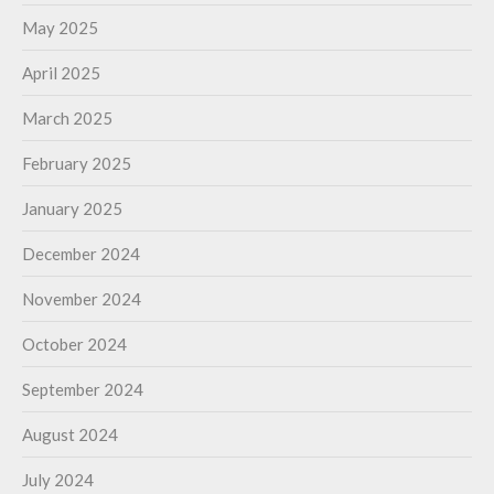
May 2025
April 2025
March 2025
February 2025
January 2025
December 2024
November 2024
October 2024
September 2024
August 2024
July 2024