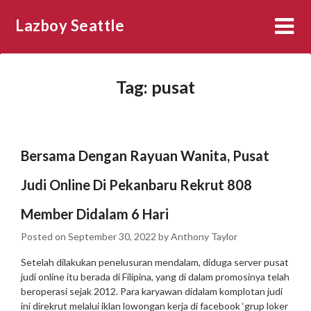
Skip
Lazboy Seattle
to
content
Tag:
pusat
Bersama Dengan Rayuan Wanita, Pusat
Judi Online Di Pekanbaru Rekrut 808
Member Didalam 6 Hari
Posted on
September 30, 2022
by
Anthony Taylor
Setelah dilakukan penelusuran mendalam, diduga server pusat
judi online itu berada di Filipina, yang di dalam promosinya telah
beroperasi sejak 2012. Para karyawan didalam komplotan judi
ini direkrut melalui iklan lowongan kerja di facebook ‘grup loker