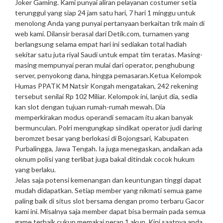
Joker Gaming. Kami punyai aliran pelayanan costumer setia
terunggul yang siap 24 jam satu hari, 7 hari 1 minggu untuk
menolong Anda yang punyai pertanyaan berkaitan trik main di
web kami. Dilansir berasal dari Detik.com, turnamen yang
berlangsung selama empat hari ini sediakan total hadiah
sekitar satu juta riyal Saudi untuk empat tim teratas. Masing-
masing mempunyai peran mulai dari operator, penghubung
server, penyokong dana, hingga pemasaran.
Ketua Kelompok
Humas PPATK M Natsir Kongah mengatakan, 242 rekening
tersebut senilai Rp 102 Miliar. Kelompok ini, lanjut dia, sedia
kan slot dengan tujuan rumah-rumah mewah. Dia
memperkirakan modus operandi semacam itu akan banyak
bermunculan. Polri mengungkap sindikat operator judi daring
beromzet besar yang berlokasi di Bojongsari, Kabupaten
Purbalingga, Jawa Tengah. Ia juga menegaskan, andaikan ada
oknum polisi yang terlibat juga bakal ditindak cocok hukum
yang berlaku.
Jelas saja potensi kemenangan dan keuntungan tinggi dapat
mudah didapatkan. Setiap member yang nikmati semua game
paling baik di situs slot bersama dengan promo terbaru Gacor
kami ini. Misalnya saja member dapat bisa bermain pada semua
game terbaik cukup memakai peran 1 akun. Kini saatnya anda