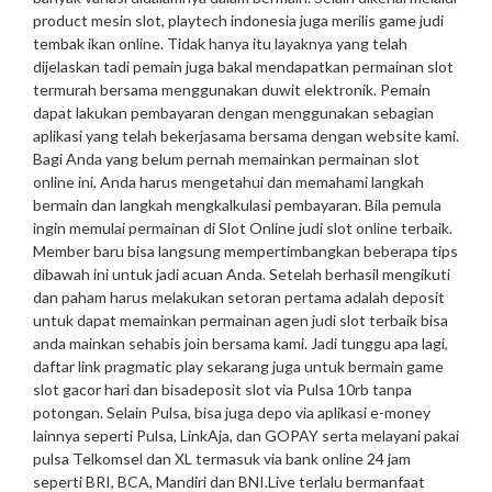
product mesin slot, playtech indonesia juga merilis game judi
tembak ikan online. Tidak hanya itu layaknya yang telah
dijelaskan tadi pemain juga bakal mendapatkan permainan slot
termurah bersama menggunakan duwit elektronik. Pemain
dapat lakukan pembayaran dengan menggunakan sebagian
aplikasi yang telah bekerjasama bersama dengan website kami.
Bagi Anda yang belum pernah memainkan permainan slot
online ini, Anda harus mengetahui dan memahami langkah
bermain dan langkah mengkalkulasi pembayaran. Bila pemula
ingin memulai permainan di Slot Online judi slot online terbaik.
Member baru bisa langsung mempertimbangkan beberapa tips
dibawah ini untuk jadi acuan Anda. Setelah berhasil mengikuti
dan paham harus melakukan setoran pertama adalah deposit
untuk dapat memainkan permainan agen judi slot terbaik bisa
anda mainkan sehabis join bersama kami. Jadi tunggu apa lagi,
daftar link pragmatic play sekarang juga untuk bermain game
slot gacor hari dan bisadeposit slot via Pulsa 10rb tanpa
potongan. Selain Pulsa, bisa juga depo via aplikasi e-money
lainnya seperti Pulsa, LinkAja, dan GOPAY serta melayani pakai
pulsa Telkomsel dan XL termasuk via bank online 24 jam
seperti BRI, BCA, Mandiri dan BNI.
Live terlalu bermanfaat