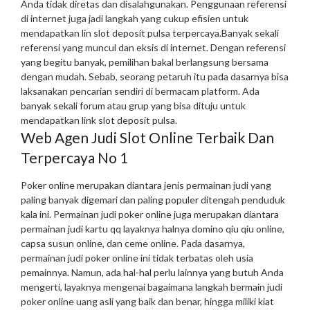
Anda tidak diretas dan disalahgunakan. Penggunaan referensi
di internet juga jadi langkah yang cukup efisien untuk
mendapatkan lin slot deposit pulsa terpercaya.Banyak sekali
referensi yang muncul dan eksis di internet. Dengan referensi
yang begitu banyak, pemilihan bakal berlangsung bersama
dengan mudah. Sebab, seorang petaruh itu pada dasarnya bisa
laksanakan pencarian sendiri di bermacam platform. Ada
banyak sekali forum atau grup yang bisa dituju untuk
mendapatkan link slot deposit pulsa.
Web Agen Judi Slot Online Terbaik Dan
Terpercaya No 1
Poker online merupakan diantara jenis permainan judi yang
paling banyak digemari dan paling populer ditengah penduduk
kala ini. Permainan judi poker online juga merupakan diantara
permainan judi kartu qq layaknya halnya domino qiu qiu online,
capsa susun online, dan ceme online. Pada dasarnya,
permainan judi poker online ini tidak terbatas oleh usia
pemainnya. Namun, ada hal-hal perlu lainnya yang butuh Anda
mengerti, layaknya mengenai bagaimana langkah bermain judi
poker online uang asli yang baik dan benar, hingga miliki kiat