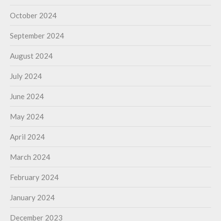
October 2024
September 2024
August 2024
July 2024
June 2024
May 2024
April 2024
March 2024
February 2024
January 2024
December 2023