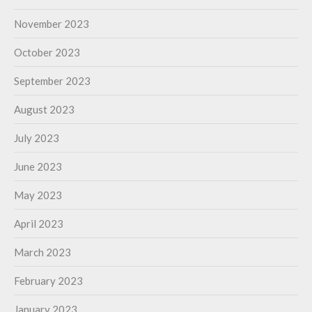
November 2023
October 2023
September 2023
August 2023
July 2023
June 2023
May 2023
April 2023
March 2023
February 2023
January 2023