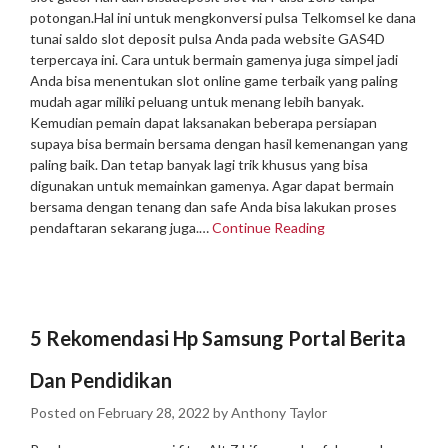
potongan.
Hal ini untuk mengkonversi pulsa Telkomsel ke dana
tunai saldo slot deposit pulsa Anda pada website GAS4D
terpercaya ini. Cara untuk bermain gamenya juga simpel jadi
Anda bisa menentukan slot online game terbaik yang paling
mudah agar miliki peluang untuk menang lebih banyak.
Kemudian pemain dapat laksanakan beberapa persiapan
supaya bisa bermain bersama dengan hasil kemenangan yang
paling baik. Dan tetap banyak lagi trik khusus yang bisa
digunakan untuk memainkan gamenya. Agar dapat bermain
bersama dengan tenang dan safe Anda bisa lakukan proses
pendaftaran sekarang juga.…
Continue Reading
5 Rekomendasi Hp Samsung Portal Berita
Dan Pendidikan
Posted on
February 28, 2022
by
Anthony Taylor