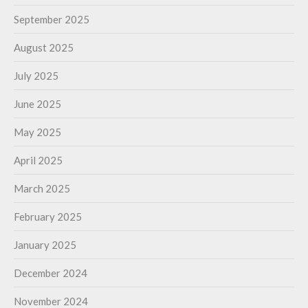
September 2025
August 2025
July 2025
June 2025
May 2025
April 2025
March 2025
February 2025
January 2025
December 2024
November 2024