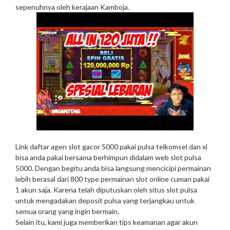
sepenuhnya oleh kerajaan Kamboja.
Link daftar agen slot gacor 5000 pakai pulsa telkomsel dan xl
bisa anda pakai bersama berhimpun didalam web slot pulsa
5000. Dengan begitu anda bisa langsung mencicipi permainan
lebih berasal dari 800 type permainan slot online cuman pakai
1 akun saja. Karena telah diputuskan oleh situs slot pulsa
untuk mengadakan deposit pulsa yang terjangkau untuk
semua orang yang ingin bermain.
Selain itu, kami juga memberikan tips keamanan agar akun