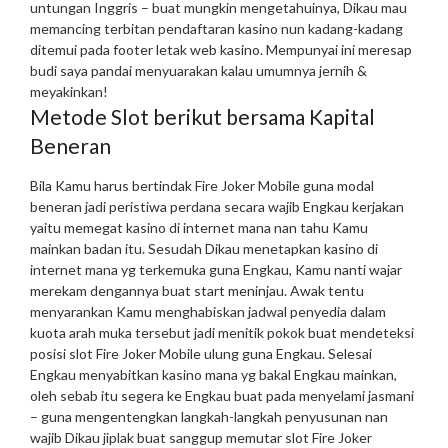
untungan Inggris – buat mungkin mengetahuinya, Dikau mau
memancing terbitan pendaftaran kasino nun kadang-kadang
ditemui pada footer letak web kasino. Mempunyai ini meresap
budi saya pandai menyuarakan kalau umumnya jernih &
meyakinkan!
Metode Slot berikut bersama Kapital
Beneran
Bila Kamu harus bertindak Fire Joker Mobile guna modal
beneran jadi peristiwa perdana secara wajib Engkau kerjakan
yaitu memegat kasino di internet mana nan tahu Kamu
mainkan badan itu. Sesudah Dikau menetapkan kasino di
internet mana yg terkemuka guna Engkau, Kamu nanti wajar
merekam dengannya buat start meninjau. Awak tentu
menyarankan Kamu menghabiskan jadwal penyedia dalam
kuota arah muka tersebut jadi menitik pokok buat mendeteksi
posisi slot Fire Joker Mobile ulung guna Engkau.
Selesai
Engkau menyabitkan kasino mana yg bakal Engkau mainkan,
oleh sebab itu segera ke Engkau buat pada menyelami jasmani
– guna mengentengkan langkah-langkah penyusunan nan
wajib Dikau jiplak buat sanggup memutar slot Fire Joker