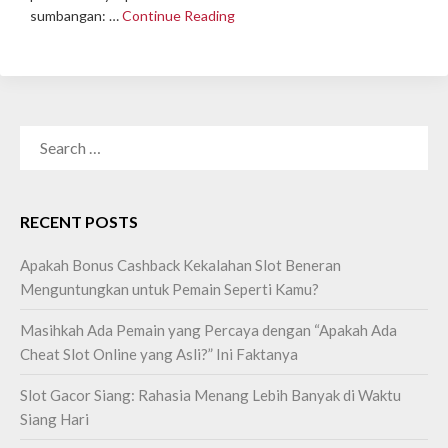
sumbangan: …
Continue Reading
SEARCH
FOR:
RECENT POSTS
Apakah Bonus Cashback Kekalahan Slot Beneran
Menguntungkan untuk Pemain Seperti Kamu?
Masihkah Ada Pemain yang Percaya dengan “Apakah Ada
Cheat Slot Online yang Asli?” Ini Faktanya
Slot Gacor Siang: Rahasia Menang Lebih Banyak di Waktu
Siang Hari