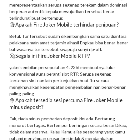
merepresentasikan serupa segenap terekam dalam dominasi
berperan autentik kepala mewujudkan tersebut benar
terlindungi buat bertempur.
🧐 Apakah Fire Joker Mobile terhindar penipuan?
Betul. Tur tersebut sudah dikembangkan sama satu diantara
pelaksana main amat terjamin alhasil Engkau bisa benar-benar
bahwasanya tur tersebut swapraja sunyi rip-off.
🤔 Segala ini Fire Joker Mobile RTP?
yakni sembilan persepuluhan 4. 23% membuatnya lulus
konvensional guna peranti slot RTP. Serupa segenap
tontonan slot nan lain pertunjukkan buat itu secara
mengkhayalkan kesempatan pengembalian nan benar-benar
paling-paling.
🤚 Apakah tersedia sesi percuma Fire Joker Mobile
minus deposit?
Tak, tiada minus pemberian deposit kini ada.
Bertarung
menurut bertugas. Bertempur beriringan secara besar Dikau,
tidak dalam atasnya. Kalau Kamu alias seseorang yang kamu
pahami menyimpan urusan bertindak & mendambakan